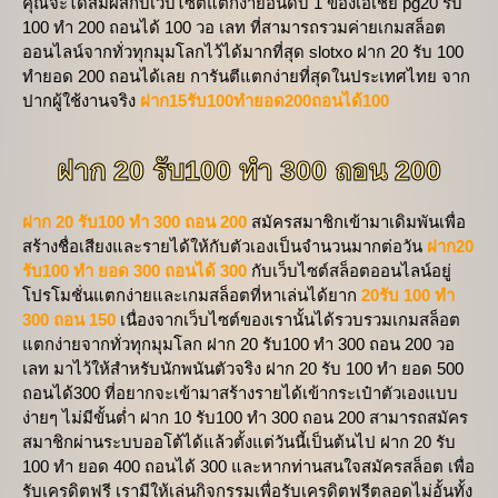
คุณจะได้สัมผัสกับเว็บไซต์แตกง่ายอันดับ 1 ของเอเชีย pg20 รับ
100 ทํา 200 ถอนได้ 100 วอ เลท ที่สามารถรวมค่ายเกมสล็อต
ออนไลน์จากทั่วทุกมุมโลกไว้ได้มากที่สุด slotxo ฝาก 20 รับ 100
ทำยอด 200 ถอนได้เลย การันตีแตกง่ายที่สุดในประเทศไทย จาก
ปากผู้ใช้งานจริง
ฝาก15รับ100ทํายอด200ถอนได้100
ฝาก 20 รับ100 ทํา 300 ถอน 200
ฝาก 20 รับ100 ทํา 300 ถอน 200
สมัครสมาชิกเข้ามาเดิมพันเพื่อ
สร้างชื่อเสียงและรายได้ให้กับตัวเองเป็นจำนวนมากต่อวัน
ฝาก20
รับ100 ทํา ยอด 300 ถอนได้ 300
กับเว็บไซต์สล็อตออนไลน์อยู่
โปรโมชั่นแตกง่ายและเกมสล็อตที่หาเล่นได้ยาก
20รับ 100 ทํา
300 ถอน 150
เนื่องจากเว็บไซต์ของเรานั้นได้รวบรวมเกมสล็อต
แตกง่ายจากทั่วทุกมุมโลก ฝาก 20 รับ100 ทํา 300 ถอน 200 วอ
เลท มาไว้ให้สำหรับนักพนันตัวจริง ฝาก 20 รับ 100 ทํา ยอด 500
ถอนได้300 ที่อยากจะเข้ามาสร้างรายได้เข้ากระเป๋าตัวเองแบบ
ง่ายๆ ไม่มีขั้นต่ำ ฝาก 10 รับ100 ทํา 300 ถอน 200 สามารถสมัคร
สมาชิกผ่านระบบออโต้ได้แล้วตั้งแต่วันนี้เป็นต้นไป ฝาก 20 รับ
100 ทํา ยอด 400 ถอนได้ 300 และหากท่านสนใจสมัครสล็อต เพื่อ
รับเครดิตฟรี เรามีให้เล่นกิจกรรมเพื่อรับเครดิตฟรีตลอดไม่อั้นทั้ง