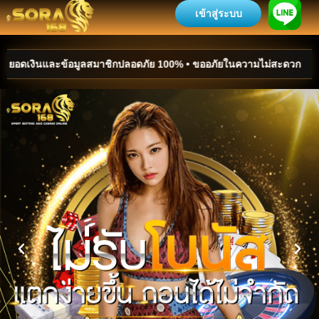
เข้าสู่ระบบ
ดภัย 100% • ขออภัยในความไม่สะดวก