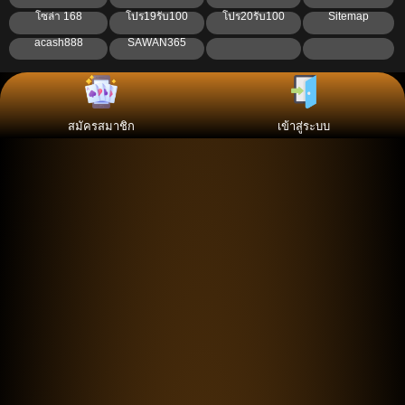
โซล่า 168
โปร19รับ100
โปร20รับ100
Sitemap
acash888
SAWAN365
สมัครสมาชิก
เข้าสู่ระบบ