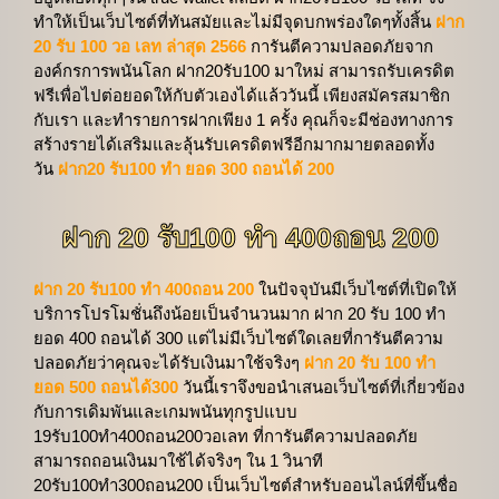
ทำให้เป็นเว็บไซต์ที่ทันสมัยและไม่มีจุดบกพร่องใดๆทั้งสิ้น
ฝาก
20 รับ 100 วอ เลท ล่าสุด 2566
การันตีความปลอดภัยจาก
องค์กรการพนันโลก ฝาก20รับ100 มาใหม่ สามารถรับเครดิต
ฟรีเพื่อไปต่อยอดให้กับตัวเองได้แล้ววันนี้ เพียงสมัครสมาชิก
กับเรา และทำรายการฝากเพียง 1 ครั้ง คุณก็จะมีช่องทางการ
สร้างรายได้เสริมและลุ้นรับเครดิตฟรีอีกมากมายตลอดทั้ง
วัน
ฝาก20 รับ100 ทํา ยอด 300 ถอนได้ 200
ฝาก 20 รับ100 ทํา 400ถอน 200
ฝาก 20 รับ100 ทํา 400ถอน 200
ในปัจจุบันมีเว็บไซต์ที่เปิดให้
บริการโปรโมชั่นถึงน้อยเป็นจำนวนมาก ฝาก 20 รับ 100 ทํา
ยอด 400 ถอนได้ 300 แต่ไม่มีเว็บไซต์ใดเลยที่การันตีความ
ปลอดภัยว่าคุณจะได้รับเงินมาใช้จริงๆ
ฝาก 20 รับ 100 ทํา
ยอด 500 ถอนได้300
วันนี้เราจึงขอนำเสนอเว็บไซต์ที่เกี่ยวข้อง
กับการเดิมพันและเกมพนันทุกรูปแบบ
19รับ100ทํา400ถอน200วอเลท ที่การันตีความปลอดภัย
สามารถถอนเงินมาใช้ได้จริงๆ ใน 1 วินาที
20รับ100ทํา300ถอน200 เป็นเว็บไซต์สำหรับออนไลน์ที่ขึ้นชื่อ