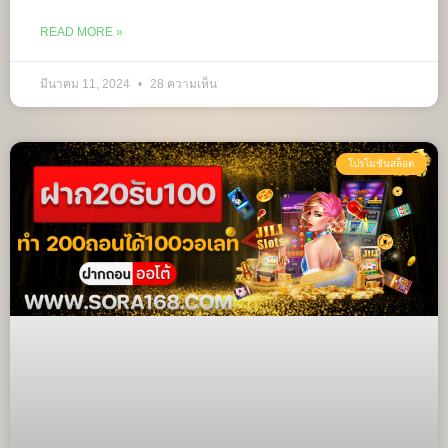
READ MORE »
มีนาคม 11, 2024
28 ความเห็น
โปรโมชั่นสล็อต