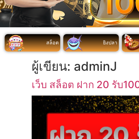
ยิงปลา
สล็อต
ผู้เขียน:
adminJ
เว็บ สล็อต ฝาก 20 รับ1