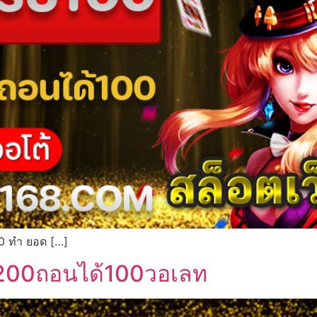
0 ทํา ยอด […]
 200ถอนได้100วอเลท