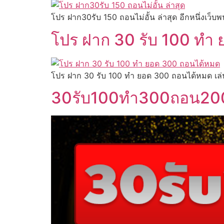
โปร ฝาก30รับ 150 ถอนไม่อั้น ล่าสุด อีกหนึ่งเว็บ
โปร ฝาก 30 รับ 100 ทํ
โปร ฝาก 30 รับ 100 ทํา ยอด 300 ถอนได้หมด เล
30รับ100ทํา300ถอน200