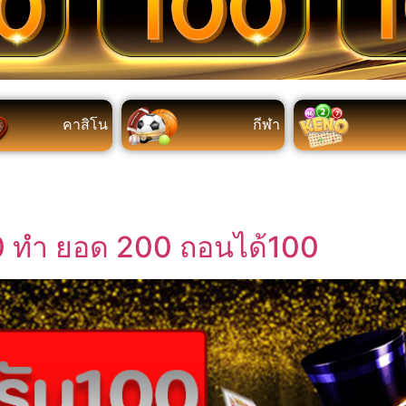
กีฬา
คาสิโน
00 ทํา ยอด 200 ถอนได้100