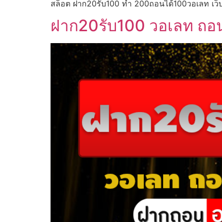
สล็อต ฝาก20รับ100 ทํา 200ถอนได้100วอเลท เว็บ
ฝาก20รับ100 วอเลท ถอนไ