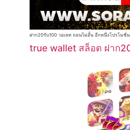
ฝาก20รับ100 วอเลท ถอนไม่อั้น อีกหนึ่งโปรโมชั่นที
true wallet สล็อต ฝาก2