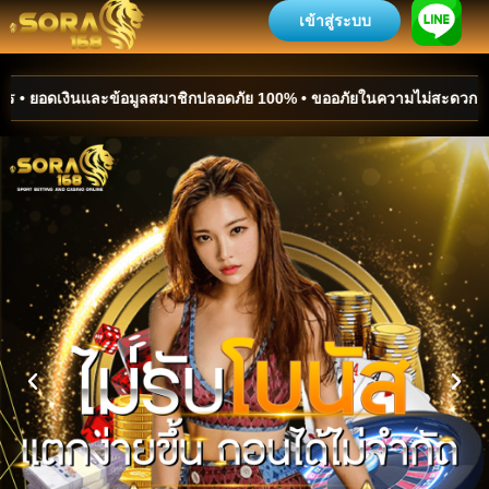
เข้าสู่ระบบ
ลสมาชิกปลอดภัย 100% • ขออภัยในความไม่สะดวก