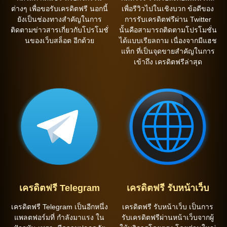
ต่างๆ เพื่อขอรับเครดิตฟรี นอกนี้
เพื่อรีวิวไปในเชิงบวก ข้อดีของ
ยังเป็นช่องทางสำคัญในการ
การรับเครดิตฟรีผ่าน Twitter
ติดตามข่าวสารเกี่ยวกับโปรโมชั่
นั้นคือสามารถติดตามโปรโมชั่น
นของเว็บสล็อต อีกด้วย
ได้แบบเรียลถาม เนื่องจากมีแฮช
แท็ก ที่เป็นจุดขายสำคัญในการ
เข้าถึง เครดิตฟรีล่าสุด
เครดิตฟรี Telegram
เครดิตฟรี รับหน้าเว็บ
เครดิตฟรี Telegram เป็นอีกหนึ่ง
เครดิตฟรี รับหน้าเว็บ เป็นการ
แพลตฟอร์มที่ กำลังมาแรง ใน
รับเครดิตฟรีผ่านหน้าเว็บจากผู้