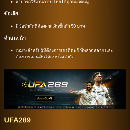
สามารถใช้งานภาษาไทยได้ทุกหมวดหมู่
ข้อเสีย
มีข้อจำกัดที่ต้องฝากเงินขั้นต่ำ 50 บาท
คำแนะนำ
เหมาะสำหรับผู้ที่ต้องการเครดิตฟรี ที่หลากหลาย และ
ต้องการถอนเงินได้แบบไม่จำกัด
UFA289