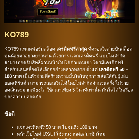
KO789
KO789 แพลตฟอร์มสล็อต
เครดิตฟรีล่าสุด
ที่ครองใจสายปั่นสล็อต
ทุนน้อยมาอย่างยาวนาน ด้วยการ แจกเครดิตฟรี แบบไม่จำกัด
สามารถกดรับสิทธิ์ผ่านหน้าเว็บได้ด้วยตนเอง โดยมีเครดิตฟรี
สำหรับเล่นสล็อตให้เลือกอย่างหลากหลาย ตั้งแต่
เครดิตฟรี 50 –
188 บาท
เป็นตัวช่วยที่สร้างความมั่นใจในทุกการเล่นให้กับผู้เล่น
ยอดเทิร์นต่ำ สามารถถอนเงินได้โดยไม่จำกัดจำนวนครั้ง ไม่ว่าย
อดเงินจะมากเพียงใด ใช้เวลาเพียง 5 วินาทีเท่านั้น มั่นใจได้ในเรื่อง
ของความปลอดภัย
ข้อดี
แจกเครดิตฟรี 50 บาท ไปจนถึง 188 บาท
หน้าเว็บไซต์ UX/UI ใช้งานง่านต่อสมาชิกใหม่