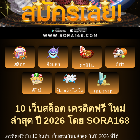
ยิงปลา
กีฬา
สล็อต
คาสิโน
คีโน่
เกมกราฟ
ป็อกเด้ง ไฮโล
10 เว็บสล็อต เครดิตฟรี ใหม่
ล่าสุด ปี 2026 โดย SORA168
เครดิตฟรี กับ 10 อันดับ เว็บตรง ใหม่ล่าสุด ในปี 2026 ที่ได้