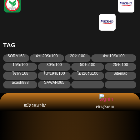
TAG
SORA168
ฝาก20รับ100
20รับ100
ฝาก19รับ100
15รับ100
30รับ100
50รับ100
25รับ100
โซล่า 168
โปร19รับ100
โปร20รับ100
Sitemap
acash888
SAWAN365
สมัครสมาชิก
เข้าสู่ระบบ