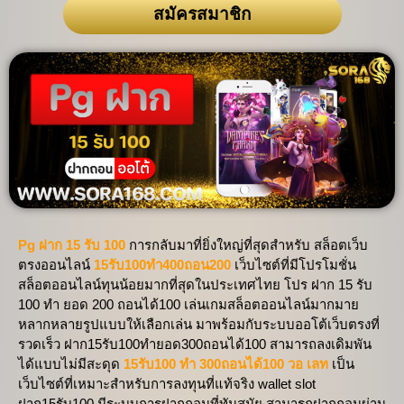
สมัครสมาชิก
Pg ฝาก 15 รับ 100
การกลับมาที่ยิ่งใหญ่ที่สุดสำหรับ สล็อตเว็บ
ตรงออนไลน์
15รับ100ทํา400ถอน200
เว็บไซต์ที่มีโปรโมชั่น
สล็อตออนไลน์ทุนน้อยมากที่สุดในประเทศไทย โปร ฝาก 15 รับ
100 ทํา ยอด 200 ถอนได้100 เล่นเกมสล็อตออนไลน์มากมาย
หลากหลายรูปแบบให้เลือกเล่น มาพร้อมกับระบบออโต้เว็บตรงที่
รวดเร็ว ฝาก15รับ100ทํายอด300ถอนได้100 สามารถลงเดิมพัน
ได้แบบไม่มีสะดุด
15รับ100 ทํา 300ถอนได้100 วอ เลท
เป็น
เว็บไซต์ที่เหมาะสำหรับการลงทุนที่แท้จริง wallet slot
ฝาก15รับ100 มีระบบการฝากถอนที่ทันสมัย สามารถฝากถอนผ่าน