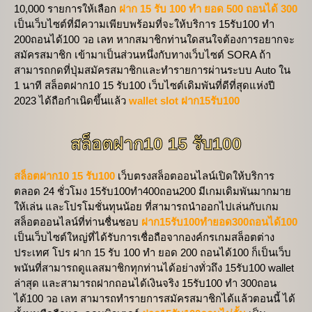
10,000 รายการให้เลือก
ฝาก 15 รับ 100 ทํา ยอด 500 ถอนได้ 300
เป็นเว็บไซต์ที่มีความเพียบพร้อมที่จะให้บริการ 15รับ100 ทํา
200ถอนได้100 วอ เลท หากสมาชิกท่านใดสนใจต้องการอยากจะ
สมัครสมาชิก เข้ามาเป็นส่วนหนึ่งกับทางเว็บไซต์ SORA ถ้า
สามารถกดที่ปุ่มสมัครสมาชิกและทำรายการผ่านระบบ Auto ใน
1 นาที สล็อตฝาก10 15 รับ100 เว็บไซต์เดิมพันที่ดีที่สุดแห่งปี
2023 ได้ถือกำเนิดขึ้นแล้ว
wallet slot ฝาก15รับ100
สล็อตฝาก10 15 รับ100
สล็อตฝาก10 15 รับ100
เว็บตรงสล็อตออนไลน์เปิดให้บริการ
ตลอด 24 ชั่วโมง 15รับ100ทํา400ถอน200 มีเกมเดิมพันมากมาย
ให้เล่น และโปรโมชั่นทุนน้อย ที่สามารถนำออกไปเล่นกับเกม
สล็อตออนไลน์ที่ท่านชื่นชอบ
ฝาก15รับ100ทํายอด300ถอนได้100
เป็นเว็บไซต์ใหญ่ที่ได้รับการเชื่อถือจากองค์กรเกมสล็อตต่าง
ประเทศ โปร ฝาก 15 รับ 100 ทํา ยอด 200 ถอนได้100 ก็เป็นเว็บ
พนันที่สามารถดูแลสมาชิกทุกท่านได้อย่างทั่วถึง 15รับ100 wallet
ล่าสุด และสามารถฝากถอนได้เงินจริง 15รับ100 ทํา 300ถอน
ได้100 วอ เลท สามารถทำรายการสมัครสมาชิกได้แล้วตอนนี้ ได้