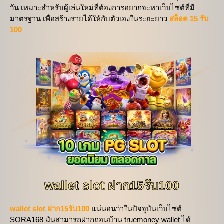
วัน เหมาะสำหรับผู้เล่นใหม่ที่ต้องการอยากจะหาเว็บไซต์ที่มี
มาตรฐาน เพื่อสร้างรายได้ให้กับตัวเองในระยะยาว
สล็อต 15 รับ
100
wallet slot ฝาก15รับ100
wallet slot ฝาก15รับ100
แน่นอนว่าในปัจจุบันเว็บไซต์
SORA168 มันสามารถฝากถอนบ้าน truemoney wallet ได้