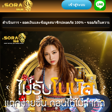
เข้าสู่ระบบ
 • ยอดเงินและข้อมูลสมาชิกปลอดภัย 100% • ขออภัยในความไม่สะดวก