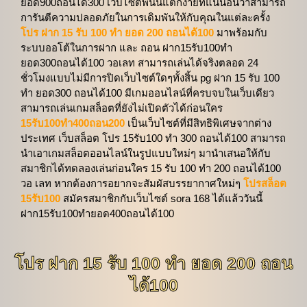
ยอด900ถอนได้300 เว็บไซต์พนันแตกง่ายที่แน่นอนว่าสามารถ
การันตีความปลอดภัยในการเดิมพันให้กับคุณในแต่ละครั้ง
โปร ฝาก 15 รับ 100 ทํา ยอด 200 ถอนได้100
มาพร้อมกับ
ระบบออโต้ในการฝาก และ ถอน ฝาก15รับ100ทํา
ยอด300ถอนได้100 วอเลท สามารถเล่นได้จริงตลอด 24
ชั่วโมงแบบไม่มีการปิดเว็บไซต์ใดๆทั้งสิ้น pg ฝาก 15 รับ 100
ทํา ยอด300 ถอนได้100 มีเกมออนไลน์ที่ครบจบในเว็บเดียว
สามารถเล่นเกมสล็อตที่ยังไม่เปิดตัวได้ก่อนใคร
15รับ100ทํา400ถอน200
เป็นเว็บไซต์ที่มีสิทธิพิเศษจากต่าง
ประเทศ เว็บสล็อต โปร 15รับ100 ทำ 300 ถอนได้100 สามารถ
นำเอาเกมสล็อตออนไลน์ในรูปแบบใหม่ๆ มานำเสนอให้กับ
สมาชิกได้ทดลองเล่นก่อนใคร 15 รับ 100 ทํา 200 ถอนได้100
วอ เลท หากต้องการอยากจะสัมผัสบรรยากาศใหม่ๆ
โปรสล็อต
15รับ100
สมัครสมาชิกกับเว็บไซต์ sora 168 ได้แล้ววันนี้
ฝาก15รับ100ทํายอด400ถอนได้100
โปร ฝาก 15 รับ 100 ทํา ยอด 200 ถอน
ได้100