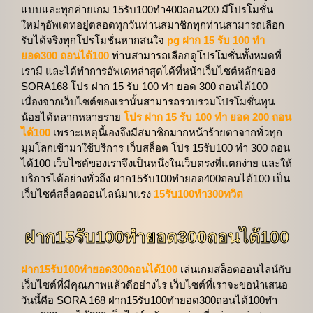
แบบและทุกค่ายเกม 15รับ100ทํา400ถอน200 มีโปรโมชั่น
ใหม่ๆอัพเดทอยู่ตลอดทุกวันท่านสมาชิกทุกท่านสามารถเลือก
รับได้จริงทุกโปรโมชั่นหากสนใจ
pg ฝาก 15 รับ 100 ทํา
ยอด300 ถอนได้100
ท่านสามารถเลือกดูโปรโมชั่นทั้งหมดที่
เรามี และได้ทำการอัพเดทล่าสุดได้ที่หน้าเว็บไซต์หลักของ
SORA168 โปร ฝาก 15 รับ 100 ทํา ยอด 300 ถอนได้100
เนื่องจากเว็บไซต์ของเรานั้นสามารถรวบรวมโปรโมชั่นทุน
น้อยได้หลากหลายราย
โปร ฝาก 15 รับ 100 ทํา ยอด 200 ถอน
ได้100
เพราะเหตุนี้เองจึงมีสมาชิกมากหน้าร้ายตาจากทั่วทุก
มุมโลกเข้ามาใช้บริการ เว็บสล็อต โปร 15รับ100 ทำ 300 ถอน
ได้100 เว็บไซต์ของเราจึงเป็นหนึ่งในเว็บตรงที่แตกง่าย และให้
บริการได้อย่างทั่วถึง ฝาก15รับ100ทํายอด400ถอนได้100 เป็น
เว็บไซต์สล็อตออนไลน์มาแรง
15รับ100ทํา300ทวิต
ฝาก15รับ100ทํายอด300ถอนได้100
ฝาก15รับ100ทํายอด300ถอนได้100
เล่นเกมสล็อตออนไลน์กับ
เว็บไซต์ที่มีคุณภาพแล้วดีอย่างไร เว็บไซต์ที่เราจะขอนำเสนอ
วันนี้คือ SORA 168 ฝาก15รับ100ทํายอด300ถอนได้100ทํา