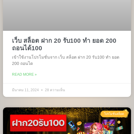
เว็บ สล็อต ฝาก 20 รับ100 ทํา ยอด 200
ถอนได้100
เข้าใช้งานโปรโมชั่นจาก เว็บ สล็อต ฝาก 20 รับ100 ทํา ยอด
200 ถอนได
READ MORE »
มีนาคม 11, 2024
28 ความเห็น
โปรโมชั่นสล็อต