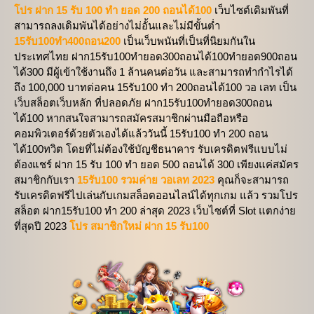
โปร ฝาก 15 รับ 100 ทํา ยอด 200 ถอนได้100
เว็บไซต์เดิมพันที่
สามารถลงเดิมพันได้อย่างไม่อั้นและไม่มีขั้นต่ำ
15รับ100ทํา400ถอน200
เป็นเว็บพนันที่เป็นที่นิยมกันใน
ประเทศไทย ฝาก15รับ100ทํายอด300ถอนได้100ทํายอด900ถอน
ได้300 มีผู้เข้าใช้งานถึง 1 ล้านคนต่อวัน และสามารถทำกำไรได้
ถึง 100,000 บาทต่อคน 15รับ100 ทํา 200ถอนได้100 วอ เลท เป็น
เว็บสล็อตเว็บหลัก ที่ปลอดภัย ฝาก15รับ100ทํายอด300ถอน
ได้100 หากสนใจสามารถสมัครสมาชิกผ่านมือถือหรือ
คอมพิวเตอร์ด้วยตัวเองได้แล้ววันนี้ 15รับ100 ทํา 200 ถอน
ได้100ทวิต โดยที่ไม่ต้องใช้บัญชีธนาคาร รับเครดิตฟรีแบบไม่
ต้องแชร์ ฝาก 15 รับ 100 ทํา ยอด 500 ถอนได้ 300 เพียงแค่สมัคร
สมาชิกกับเรา
15รับ100 รวมค่าย วอเลท 2023
คุณก็จะสามารถ
รับเครดิตฟรีไปเล่นกับเกมสล็อตออนไลน์ได้ทุกเกม แล้ว รวมโปร
สล็อต ฝาก15รับ100 ทำ 200 ล่าสุด 2023 เว็บไซต์ที่ Slot แตกง่าย
ที่สุดปี 2023
โปร สมาชิกใหม่ ฝาก 15 รับ100