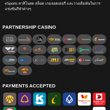
eSports คาสิโนสด สล็อต เกมลอตเตอรี และวางเดิมพันในการ
แข่งขันกีฬาต่างๆ
PARTNERSHIP CASINO
PAYMENTS ACCEPTED