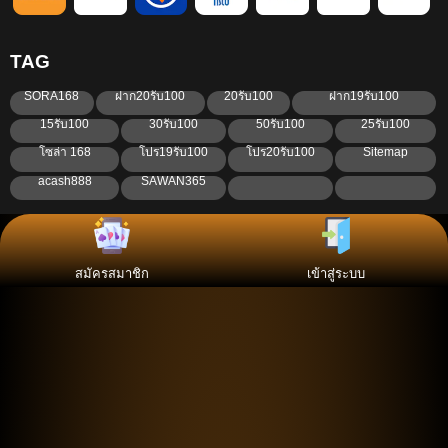
TAG
SORA168
ฝาก20รับ100
20รับ100
ฝาก19รับ100
15รับ100
30รับ100
50รับ100
25รับ100
โซล่า 168
โปร19รับ100
โปร20รับ100
Sitemap
acash888
SAWAN365
สมัครสมาชิก
เข้าสู่ระบบ