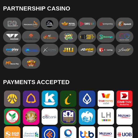
PARTNERSHIP CASINO
PAYMENTS ACCEPTED