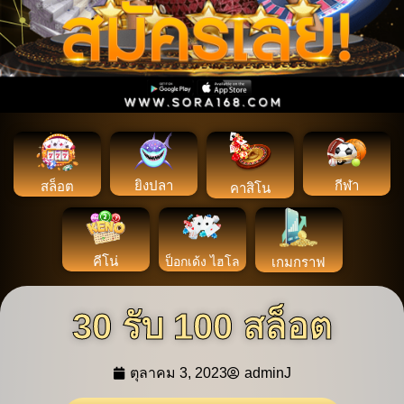
ยิงปลา
กีฬา
สล็อต
คาสิโน
คีโน่
เกมกราฟ
ป็อกเด้ง ไฮโล
30 รับ 100 สล็อต
ตุลาคม 3, 2023
adminJ