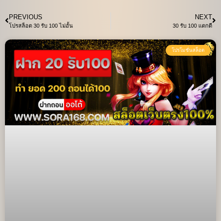
PREVIOUS
NEXT
โปรสล็อต 30 รับ 100 ไม่อั้น
30 รับ 100 แตกดี
โปรโมชั่นสล็อต