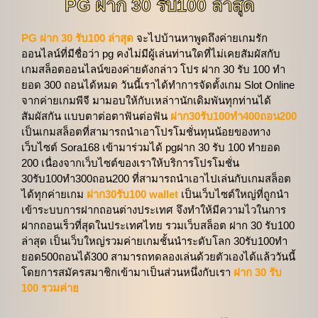
PG ฝาก 30 รับ100 ล่าสุด
PG ฝาก 30 รับ100 ล่าสุด
จะไปบ้านหาพูดถึงค่ายเกมรัก
ออนไลน์ที่มีชื่อว่า pg คงไม่มีผู้เล่นท่านใดที่ไม่เคยสัมผัสกับ
เกมสล็อตออนไลน์ของค่ายดังกล่าว โปร ฝาก 30 รับ 100 ทํา
ยอด 300 ถอนได้หมด วันนี้เราได้ทำการจัดตั้งเกม Slot Online
จากค่ายเกมพีจี มามอบให้กับเหล่าานักเดิมพันทุกท่านได้
สัมผัสกัน แบบตาต่อตาฟันต่อฟัน
ฝาก30รับ100ทํา400ถอน200
เป็นเกมสล็อตที่สามารถนำเอาโปรโมชั่นทุนน้อยของทาง
เว็บไซต์ Sora168 เข้ามาร่วมได้ pgฝาก 30 รับ 100 ทำยอด
200 เนื่องจากเว็บไซต์ของเราให้บริการโปรโมชั่น
30รับ100ทํา300ถอน200 ที่สามารถนำเอาไปเล่นกับเกมสล็อต
ได้ทุกค่ายเกม
ฝาก30รับ100 wallet
เป็นเว็บไซต์ใหญ่ที่ถูกนำ
เข้าระบบการฝากถอนต่างประเทศ จึงทำให้มีความไวในการ
ฝากถอนเร็วที่สุดในประเทศไทย รวมเว็บสล็อต ฝาก 30 รับ100
ล่าสุด เป็นเว็บใหญ่รวมค่ายเกมชั้นนำระดับโลก 30รับ100ทํา
ยอด500ถอนได้300 สามารถทดลองเล่นด้วยตัวเองได้แล้ววันนี้
โดยการสมัครสมาชิกเข้ามาเป็นส่วนหนึ่งกับเรา
ฝาก 30 รับ
100 รวมค่าย