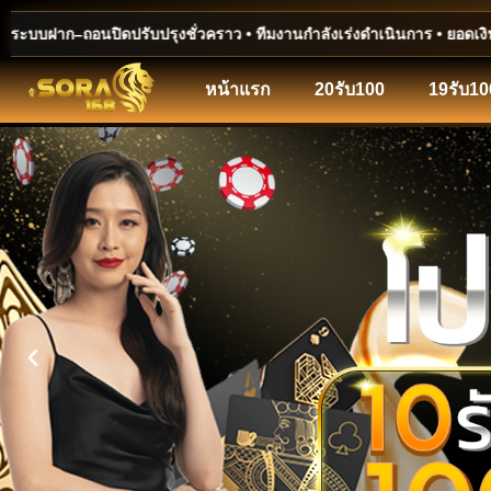
งานกำลังเร่งดำเนินการ • ยอดเงินและข้อมูลสมาชิกปลอดภัย 100% • ขออภ
หน้าแรก
20รับ100
19รับ10