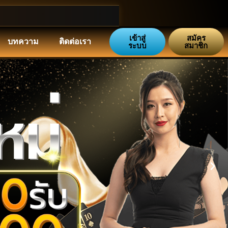
เข้าสู่
สมัคร
บทความ
ติดต่อเรา
ระบบ
สมาชิก