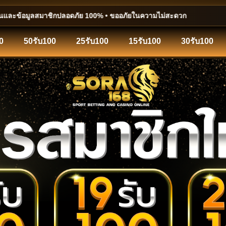
ัยในความไม่สะดวก
0
50รับ100
25รับ100
15รับ100
30รับ100