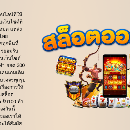
นไลน์ที่ให้
เว็บไซต์ที่
้หมด แหล่ง
ศไทย
ุกพื้นที่
ารยอมรับ
็นเว็บไซต์
 ทํา ยอด 300
เล่นเกมเดิม
บวงจรทุกรูป
อเรื่องการให้
บบสล็อต
 รับ100 ทํา
่วันนี้
์ของเราได้
ะได้สัมผัส