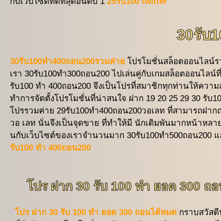
กับเว็บไซต์ที่ดีที่สุดอันดับ 1
25รับ100 twitter
30รับ
30รับ100ทํา400ถอน200รวมค่าย
โปรโมชั่นสล็อตออนไลน์
เรา 30รับ100ทํา300ถอน200 ไปเล่นคู่กับเกมสล็อตออนไลน์ท
รับ100 ทำ 400ถอน200 จึงเป็นโปรที่สมาชิกทุกท่านให้ควา
ทำการจัดตั้งโปรโมชั่นที่น่าสนใจ ฝาก 19 20 25 29 30 รับ
โปรรวมค่าย 29รับ100ทํา400ถอน200วอเลท ที่สามารถฝากถ
วอ เลท นั่นจึงเป็นจุดขาย ที่ทำให้มี นักเดิมพันมากหน้าหลา
นกับเว็บไซต์ของเราจำนวนมาก 30รับ100ทํา500ถอน200 และ
รับ100 ทํา 400ถอน200
โปร ฝาก 30 รับ 100 ทํา ยอด 300 ถ
โปร ฝาก 30 รับ 100 ทํา ยอด 300 ถอนได้หมด
กราบสวัสดี