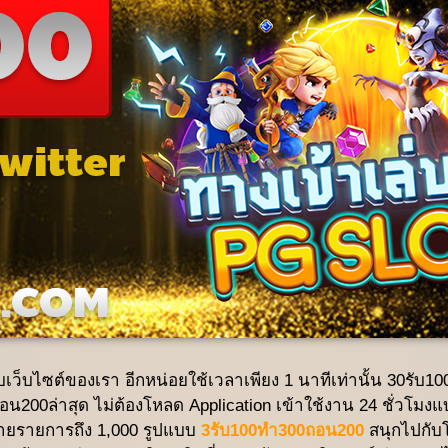
เว็บไซต์ของเรา อีกหน่อยใช้เวลาเพียง 1 นาทีเท่านั้น 30รับ1
อน200ล่าสุด ไม่ต้องโหลด Application เข้าใช้งาน 24 ชั่วโมงแบ
ลายรายการถึง 1,000 รูปแบบ
3รับ100ทํา300ถอน200
สนุกไปกับ