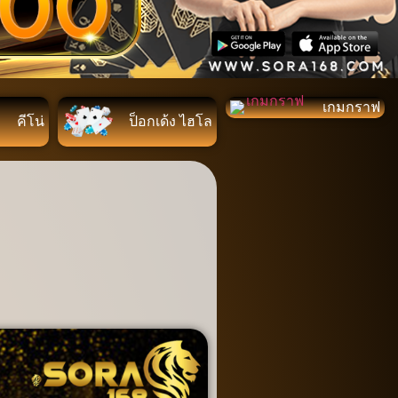
เกมกราฟ
ป็อกเด้ง ไฮโล
คีโน่