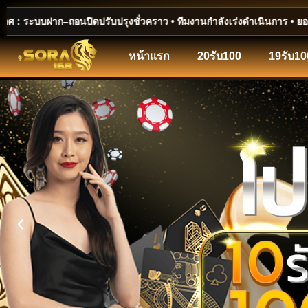
าว • ทีมงานกำลังเร่งดำเนินการ • ยอดเงินและข้อมูลสมาชิกปลอดภัย 100
หน้าแรก
20รับ100
19รับ10