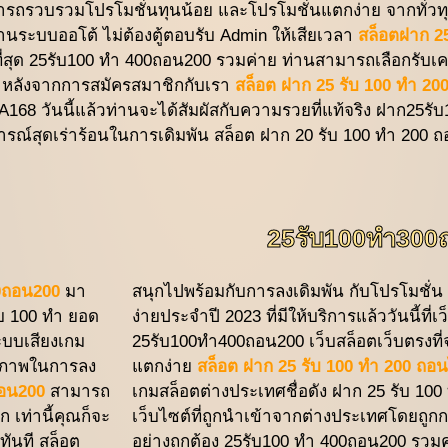
มารถรวบรวมโปรโมชั่นทุนน้อย และโปรโมชั่นแตกง่าย จากทั่วท
านระบบออโต้ ไม่ต้องตู้ตอบรับ Admin ให้เสียเวลา
สล็อตฝาก 25
ที่สุด 25รับ100 ทํา 400ถอน200 รวมค่าย ท่านสามารถเลือกรับ
ุด หลังจากการสมัครสมาชิกกับเรา
สล็อต ฝาก 25 รับ 100 ทํา 20
A168 วันนี้แล้วท่านจะได้สัมผัสกับความรวยที่แท้จริง ฝาก25
การณ์สุดเร่าร้อนในการเดิมพัน สล็อต ฝาก 20 รับ 100 ทํา 200 ถ
25รับ100ทํา30
0ถอน200
มา
สนุกไปพร้อมกับการลงเดิมพัน กับโปรโมชั่น
บ 100 ทํา ยอด
ง่ายประจำปี 2023 ที่มีให้บริการแล้ววันนี้ที
ะบบเสียงเกม
25รับ100ทํา400ถอน200 เว็บสล็อตเว็บตรงที่
ธิภาพในการลง
แตกง่าย
สล็อต ฝาก 25 รับ 100 ทํา 200 ถอน
ถอน200
สามารถ
เกมสล็อตต่างประเทศชื่อดัง ฝาก 25 รับ 100
 เท่านี้คุณก็จะ
เว็บไซต์ที่ถูกนำเข้าจากต่างประเทศโดยถูก
ทันที สล็อต
อย่างถูกต้อง 25รับ100 ทํา 400ถอน200 รวม