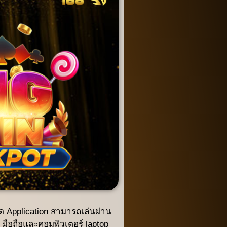
ลด Application สามารถเล่นผ่าน
 มือถือและคอมพิวเตอร์ laptop