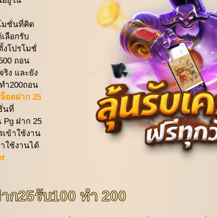
นอยู่ใน
ั่นที่คิด
เลือกรับ
้งโปรโมชั่
 500 ถอน
จริง และยัง
0ทํา200ถอน
ล็อตฝาก 25
นที่
น Pg ฝาก 25
รเข้าใช้งาน
าใช้งานได้
et
าก25รับ100 ทำ 200