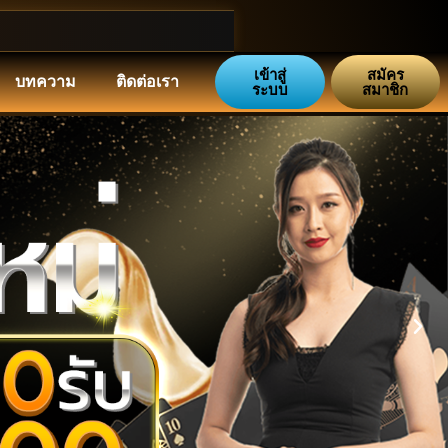
เข้าสู่
สมัคร
บทความ
ติดต่อเรา
ระบบ
สมาชิก