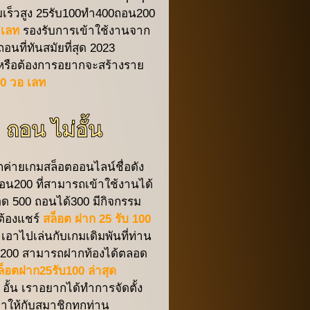
เร็วสูง 25รับ100ทํา400ถอน200
 เลท
รองรับการเข้าใช้งานจาก
ที่ทันสมัยที่สุด 2023
นหรือต้องการอยากจะสร้างราย
00 วอ เลท
 ถอน ไม่อั้น
ค่ายเกมสล็อตออนไลน์ชื่อดัง
ถอน200 ที่สามารถเข้าใช้งานได้
อด 500 ถอนได้300 มีกิจกรรม
่ต้องแชร์
สล็อต ฝาก 25 รับ 100
อาไปเล่นกับเกมเดิมพันที่ท่าน
อน200 สามารถฝากท้องได้ตลอด
ล็อตฝาก25รับ100 ล่าสุด
อั้น เราอยากได้ทำการจัดตั้ง
าให้กับสมาชิกทุกท่าน