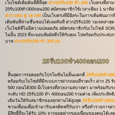
เว็บไซต์เดิมพันที่ดีที่สุด
ฝาก25รับ100 ทำ 200
เว็บตรงที่สา
25รับ100ทํา300ถอน200 สมัครสมาชิกใช้เวลาเพียง 1 นาทีผ่
ฝาก ถอน ทู วอ เลท
เป็นเว็บตรงที่มีอิสระในการเดิมพันมาก
เดิมพันที่ท่านชื่นชอบได้เลยทันที ฝาก25รับ100 วอเลทล่าส
เว็บไซต์ที่ไม่มีความปลอดภัย สมัครสมาชิกกับเว็บไซต์ SOR
ไม่อั้น 2023 ที่จะมอบสัมผัสดีๆให้กับคุณ ไปพร้อมกับประสบ
บาท
ฝาก25รับ100 ทํา 200 jili
25รับ100ทํา400ถอน200
สิ้นสุดการรอคอยกับโปรโมชั่นไม่อั้นแตกดี
25รับ100ทํา40
พร้อมกับเว็บไซต์ที่มีระบบการฝากถอนที่รวดเร็ว ฝาก 25 รั
500 ถอนได้300 มีเว็บตรงที่สวยงามสบายตา มาพร้อมกับร
ระดับ HD 25รับ100 ทํา 400ถอน200 รวมค่าย เพิ่มประสิท
เดิมวันให้กับสมาชิกของทุกท่านได้สูงสุด
25รับ100ทํา300
ชวนเพื่อนเพื่อเข้ามารับเครดิตฟรีกับเรา หรือทำรายการฝาก
มีสิทธิ์ที่จะได้รับ 10% จากยอดฝากของเพื่อนของคุณได้เลย