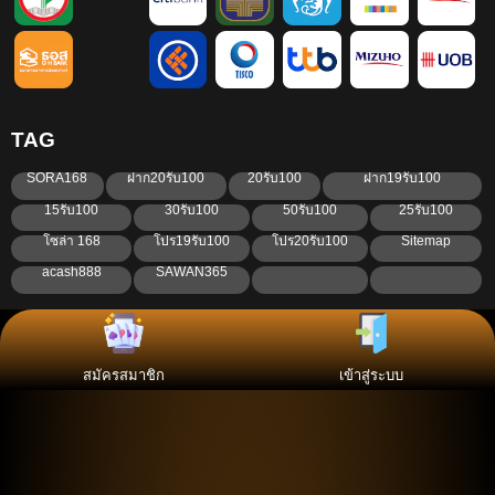
TAG
SORA168
ฝาก20รับ100
20รับ100
ฝาก19รับ100
15รับ100
30รับ100
50รับ100
25รับ100
โซล่า 168
โปร19รับ100
โปร20รับ100
Sitemap
acash888
SAWAN365
สมัครสมาชิก
เข้าสู่ระบบ