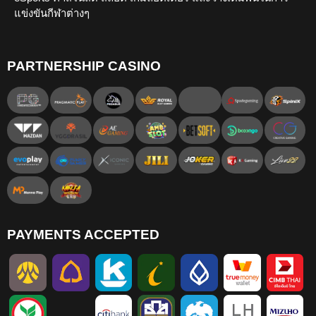
แข่งขันกีฬาต่างๆ
PARTNERSHIP CASINO
PAYMENTS ACCEPTED