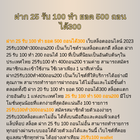
ฝาก 25 รับ 100 ทํา ยอด 500 ถอน
ได้300
ฝาก 25 รับ 100 ทํา ยอด 500 ถอนได้300
เว็บสล็อตออนไลน์ 2023
25รับ100ทํา300ถอน200 เป็นเว็บไซต์รวมสล็อตแตกดี สล็อต ฝาก
25 รับ 100 ทํา 200 ถอนได้ 100 ที่เป็นที่นิยมเป็นอันดับต้นๆใน
ประเทศไทย 25รับ100 ทํา 400ถอน200 รวมค่าย สามารถสมัคร
สมาชิกและเข้าใช้งาน ใช้เวลาเพียง 1 นาทีเท่านั้น
ฝาก25รับ100ทํา400ถอน200 เป็นเว็บไซต์ที่ให้บริการได้อย่างมี
คุณภาพ สามารถทำรายการฝากถอน ได้ไม่อั้นและไม่มีขั้นต่ำ
ตลอดทั้งปี ฝาก 20 รับ 100 ทํา ยอด 500 ถอนได้300 สล็อตแตก
ง่ายอันดับ 1 แห่งประเทศไทย
25 รับ 100 ทํา 500 ถอน200
มีโปร
โมชั่นทุนน้อยที่แตกง่ายที่สุดอัดแน่นถึง 100 รายการ
25รับ100ทํา300ถอน100
สมัครสมาชิกด้วยตัวเองง่ายๆ
25รับ100สล็อตแตกไม่อั้น ได้ทั้งบนมือถือและคอมพิวเตอร์
แล็ปท็อป สล็อต ฝาก 25 รับ 100 ถอนไม่อั้น สามารถทำรายการ
ทุกอย่างผ่านระบบออโต้ด้วยตัวเองได้และวันนี้ เว็บไซต์ที่คอย
ดูแลสมาชิกทุกท่าน ได้อย่างเท่าเทียม
25รับ100 wallet