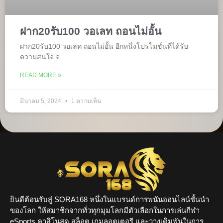
ฝาก20รับ100 วอเลท ถอนไม่อั้น
ฝาก20รับ100 วอเลท ถอนไม่อั้น อีกหนึ่งโปรโมชั่นที่ได้รับ
ความสนใจ จ
READ MORE »
มีนาคม 5, 2024
1 ความเห็น
ยินดีต้อนรับสู่ SORA168 หนึ่งในแบรนด์การพนันออนไลน์ชั้นนำ
ของโลก ให้สมาชิกจากทั่วทุกมุมโลกมีตัวเลือกในการเล่นกีฬา
eSports คาสิโนสด สล็อต เกมลอตเตอรี และวางเดิมพันในการ