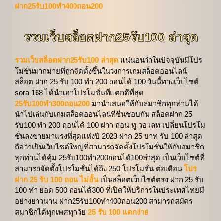
ฝาก25รับ100ทํา400ถอน200
รวมเว็บสล็อตฝาก25รับ100 ล่าสุด
รวมเว็บสล็อตฝาก25รับ100 ล่าสุด
แน่นอนว่าในปัจจุบันมีโปร
โมชั่นมากมายที่ถูกจัดตั้งขึ้นในวงการเกมสล็อตออนไลน์
สล็อต ฝาก 25 รับ 100 ทํา 200 ถอนได้ 100 วันนี้ทางเว็บไซต์
sora 168 ได้นำเอาโปรโมชั่นที่แตกดีที่สุด
25รับ100ทํา300ถอน200
มานำเสนอให้กับสมาชิกทุกท่านได้
นำไปเล่นกับเกมสล็อตออนไลน์ที่ชื่นชอบกัน สล็อตฝาก 25
รับ100 ทํา 200 ถอนได้ 100 ฝาก ถอน ทู วอ เลท เปลี่ยนโปรโม
ชั่นลงขายมาแรงที่สุดแห่งปี 2023 ฝาก 25 บาท รับ 100 ล่าสุด
ถือว่าเป็นเว็บไซต์ใหญ่ที่สามารถจัดตั้งโปรโมชั่นให้กับสมาชิก
ทุกท่านได้คุ้ม 25รับ100ทํา200ถอนได้100ล่าสุด เป็นเว็บไซต์ที่
สามารถจัดตั้งโปรโมชั่นได้ถึง 250 โปรโมชั่น ต่อเดือน
โปร
ฝาก 25 รับ 100 ถอน ไม่อั้น
เป็นสล็อตเว็บไซต์ตรง ฝาก 25 รับ
100 ทํา ยอด 500 ถอนได้300 ที่เปิดให้บริการในประเทศไทยมี
อย่างยาวนาน ฝาก25รับ100ทํา400ถอน200 สามารถสมัคร
สมาชิกได้ทุกเพศทุกวัย
25 รับ 100 แตกง่าย