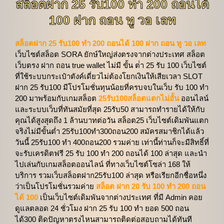
สล็อตฝาก 25 รับ100 ทํา 200 ถอนได้
100 ฝาก ถอน ทู วอ เลท
สล็อตฝาก 25 รับ100 ทํา 200 ถอนได้ 100 ฝาก ถอน ทู วอ เลท
เว็บไซต์สล็อต SORA ยักษ์ใหญ่ส่งตรงจากต่างประเทศ สล็อต
เว็บตรง ฝาก ถอน true wallet ไม่มี ขั้น ต่ํา 25 รับ 100 เว็บไซต์
ที่ใช้ระบบกระเป๋าตังค์เดี่ยวไม่ต้องโยกเงินให้เสียเวลา SLOT
ฝาก 25 รับ100 มีโปรโมชั่นทุนน้อยที่ครบจบในเว็บ รับ 100 ทำ
200 มาพร้อมกับเกมสล็อต
25รับ100สล็อตแตกไม่อั้น
ออนไลน์
และระบบเว็บที่ทันสมัยที่สุด 25รับ50 สามารถทำรายได้ให้กับ
คุณได้สูงสุดถึง 1 ล้านบาทต่อวัน สล็อต25 เว็บไซต์เดิมพันแตก
จริงไม่มีขั้นต่ำ 25รับ100ทํา300ถอน200 สมัครสมาชิกได้แล้ว
วันนี้ 25รับ100 ทํา 400ถอน200 รวมค่าย เท่านี้ท่านก็จะมีสิทธิ์ที่
จะรับเครดิตฟรี 25 รับ 100 ทํา 200 ถอนได้ 100 ล่าสุด และนำ
ไปเล่นกับเกมสล็อตออนไลน์ ที่ทางเว็บไซต์โซล่า 168 ให้
บริการ รวมเว็บสล็อตฝาก25รับ100 ล่าสุด หรือเรียกอีกชื่อหนึ่ง
ว่าเป็นโปรโมชั่นรวมค่าย
สล็อต ฝาก 20 รับ 100 ทํา 200 ถอน
ได้ 100
เป็นเว็บไซต์เดิมพันจากต่างประเทศ ที่มี Admin คอย
ดูแลตลอด 24 ชั่วโมง ฝาก 25 รับ 100 ทํา ยอด 500 ถอน
ได้300 ติดปัญหาตรงไหนสามารถติดต่อสอบถามได้ทันที