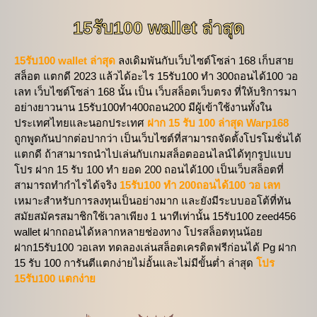
15รับ100 wallet ล่าสุด
15รับ100 wallet ล่าสุด
ลงเดิมพันกับเว็บไซต์โซล่า 168 เก็บสาย
สล็อต แตกดี 2023 แล้วได้อะไร 15รับ100 ทํา 300ถอนได้100 วอ
เลท เว็บไซต์โซล่า 168 นั้น เป็น เว็บสล็อตเว็บตรง ที่ให้บริการมา
อย่างยาวนาน 15รับ100ทํา400ถอน200 มีผู้เข้าใช้งานทั้งใน
ประเทศไทยและนอกประเทศ
ฝาก 15 รับ 100 ล่าสุด Warp168
ถูกพูดกันปากต่อปากว่า เป็นเว็บไซต์ที่สามารถจัดตั้งโปรโมชั่นได้
แตกดี ถ้าสามารถนำไปเล่นกับเกมสล็อตออนไลน์ได้ทุกรูปแบบ
โปร ฝาก 15 รับ 100 ทํา ยอด 200 ถอนได้100 เป็นเว็บสล็อตที่
สามารถทำกำไรได้จริง
15รับ100 ทํา 200ถอนได้100 วอ เลท
เหมาะสำหรับการลงทุนเป็นอย่างมาก และยังมีระบบออโต้ที่ทัน
สมัยสมัครสมาชิกใช้เวลาเพียง 1 นาทีเท่านั้น 15รับ100 zeed456
wallet ฝากถอนได้หลากหลายช่องทาง โปรสล็อตทุนน้อย
ฝาก15รับ100 วอเลท ทดลองเล่นสล็อตเครดิตฟรีก่อนได้ Pg ฝาก
15 รับ 100 การันตีแตกง่ายไม่อั้นและไม่มีขั้นต่ำ ล่าสุด
โปร
15รับ100 แตกง่าย