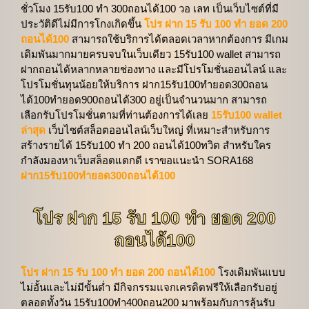
ชั่วโมง 15รับ100 ทํา 300ถอนได้100 วอ เลท เป็นเว็บไซต์ที่มี
ประวัติดีไม่มีการโกงเกิดขึ้น
โปร ฝาก 15 รับ 100 ทํา ยอด 200
ถอนได้100
สามารถใช้บริการได้ตลอดเวลาหากต้องการ มีเกม
เดิมพันมากมายครบจบในเว็บเดียว 15รับ100 wallet สามารถ
ฝากถอนได้หลากหลายช่องทาง และมีโปรโมชั่นออนไลน์ และ
โปรโมชั่นทุนน้อยให้บริการ ฝาก15รับ100ทํายอด300ถอน
ได้100ทํายอด900ถอนได้300 อยู่เป็นจำนวนมาก สามารถ
เลือกรับโปรโมชั่นตามที่ท่านต้องการได้เลย
15รับ100 wallet
ล่าสุด
เว็บไซต์สล็อตออนไลน์เว็บใหญ่ ที่เหมาะสำหรับการ
สร้างรายได้ 15รับ100 ทํา 200 ถอนได้100ทวิต สำหรับใคร
กำลังมองหาเว็บสล็อตแตกดี เราขอแนะนำ SORA168
ฝาก15รับ100ทํายอด300ถอนได้100
โปร ฝาก 15 รับ 100 ทํา ยอด 200
ถอนได้100
โปร ฝาก 15 รับ 100 ทํา ยอด 200 ถอนได้100
โรงเดิมพันแบบ
ไม่อั้นและไม่มีขั้นต่ำ มีกิจกรรมแจกเครดิตฟรีให้เลือกรับอยู่
ตลอดทั้งวัน 15รับ100ทํา400ถอน200 มาพร้อมกับการลุ้นรับ