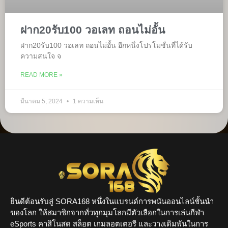
ฝาก20รับ100 วอเลท ถอนไม่อั้น
ฝาก20รับ100 วอเลท ถอนไม่อั้น อีกหนึ่งโปรโมชั่นที่ได้รับ
ความสนใจ จ
READ MORE »
มีนาคม 5, 2024
1 ความเห็น
ยินดีต้อนรับสู่ SORA168 หนึ่งในแบรนด์การพนันออนไลน์ชั้นนำ
ของโลก ให้สมาชิกจากทั่วทุกมุมโลกมีตัวเลือกในการเล่นกีฬา
eSports คาสิโนสด สล็อต เกมลอตเตอรี และวางเดิมพันในการ