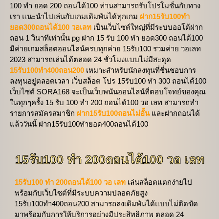
100 ทํา ยอด 200 ถอนได้100 ท่านสามารถรับโปรโมชั่นกับทาง
เรา แนะนำไปเล่นกับเกมเดิมพันได้ทุกเกม
ฝาก15รับ100ทํา
ยอด300ถอนได้100 วอเลท
เป็นเว็บไซต์ใหญ่ที่มีระบบออโต้ฝาก
ถอน 1 วินาทีเท่านั้น pg ฝาก 15 รับ 100 ทํา ยอด300 ถอนได้100
มีค่ายเกมสล็อตออนไลน์ครบทุกค่าย 15รับ100 รวมค่าย วอเลท
2023 สามารถเล่นได้ตลอด 24 ชั่วโมงแบบไม่มีสะดุด
15รับ100ทํา400ถอน200
เหมาะสำหรับนักลงทุนที่ชื่นชอบการ
ลงทุนอยู่ตลอดเวลา เว็บสล็อต โปร 15รับ100 ทำ 300 ถอนได้100
เว็บไซต์ SORA168 จะเป็นเว็บพนันออนไลน์ที่ตอบโจทย์ของคุณ
ในทุกๆครั้ง 15 รับ 100 ทํา 200 ถอนได้100 วอ เลท สามารถทำ
รายการสมัครสมาชิก
ฝาก15รับ100ถอนไม่อั้น
และฝากถอนได้
แล้ววันนี้ ฝาก15รับ100ทํายอด400ถอนได้100
15รับ100 ทํา 200ถอนได้100 วอ เลท
15รับ100 ทํา 200ถอนได้100 วอ เลท
เล่นสล็อตแตกง่ายไป
พร้อมกับเว็บไซต์ที่มีระบบความปลอดภัยสูง
15รับ100ทํา400ถอน200 สามารถลงเดิมพันได้แบบไม่ติดขัด
มาพร้อมกับการให้บริการอย่างมีประสิทธิภาพ ตลอด 24