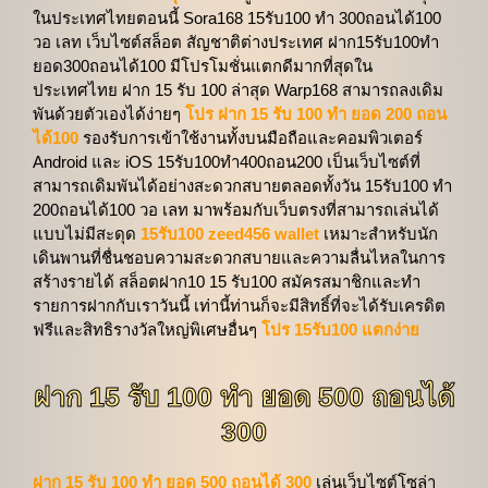
ในประเทศไทยตอนนี้ Sora168 15รับ100 ทํา 300ถอนได้100
วอ เลท เว็บไซต์สล็อต สัญชาติต่างประเทศ ฝาก15รับ100ทํา
ยอด300ถอนได้100 มีโปรโมชั่นแตกดีมากที่สุดใน
ประเทศไทย ฝาก 15 รับ 100 ล่าสุด Warp168 สามารถลงเดิม
พันด้วยตัวเองได้ง่ายๆ
โปร ฝาก 15 รับ 100 ทํา ยอด 200 ถอน
ได้100
รองรับการเข้าใช้งานทั้งบนมือถือและคอมพิวเตอร์
Android และ iOS 15รับ100ทํา400ถอน200 เป็นเว็บไซต์ที่
สามารถเดิมพันได้อย่างสะดวกสบายตลอดทั้งวัน 15รับ100 ทํา
200ถอนได้100 วอ เลท มาพร้อมกับเว็บตรงที่สามารถเล่นได้
แบบไม่มีสะดุด
15รับ100 zeed456 wallet
เหมาะสำหรับนัก
เดินพานที่ชื่นชอบความสะดวกสบายและความลื่นไหลในการ
สร้างรายได้ สล็อตฝาก10 15 รับ100 สมัครสมาชิกและทำ
รายการฝากกับเราวันนี้ เท่านี้ท่านก็จะมีสิทธิ์ที่จะได้รับเครดิต
ฟรีและสิทธิรางวัลใหญ่พิเศษอื่นๆ
โปร 15รับ100 แตกง่าย
ฝาก 15 รับ 100 ทํา ยอด 500 ถอนได้
300
ฝาก 15 รับ 100 ทํา ยอด 500 ถอนได้ 300
เล่นเว็บไซต์โซล่า