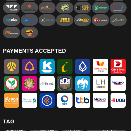
PAYMENTS ACCEPTED
TAG