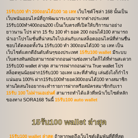
15รับ100 ทํา 200ถอนได้100 วอ เลท
เว็บไซต์โซล่า 168 นั้นเป็น
เว็บพนันออนไลน์ที่ถูกพัฒนาระบบมาจากต่างประเทศ
15รับ100ทํา400ถอน200 เป็นเว็บตรงที่เปิดให้บริการมาอย่าง
ยาวนาน โปร ฝาก 15 รับ 100 ทํา ยอด 200 ถอนได้100 สามารถ
นำเอาโปรโมชั่นที่น่าสนใจไปเล่นกับเกมสล็อตออนไลน์ที่ท่านชื่น
ชอบได้ตลอดทั้งวัน 15รับ100 ทํา 300ถอนได้100 วอ เลท เป็น
เว็บไซต์แตกดีอันดับต้นๆของประเทศ
15รับ100 wallet
มีระบบ
เว็บตรงทันสมัยสามารถฝากถอนผ่านช่องทางใดก็ได้ที่ท่านสะดวก
15รับ100 wallet ล่าสุด สามารถฝากถอนผ่าน True wallet โปร
สล็อตทุนน้อยฝาก15รับ100 วอเลท และที่สำคัญ เล่นยังไงก็กำไร
แน่นอน 100% ฝาก15รับ100ทํายอด300ถอนได้100 ทางสมาชิก
ท่านใดสนใจอยากจะทำรายการฝากหรือสมัครสมาชิกกับเรา
15รับ 100 ไม่ผ่านเอเย่นต์
สามารถทำได้แล้วที่หน้าเว็บไซต์หลัก
ของทาง SORA168 วันนี้
15รับ100 auto wallet
15รับ100 wallet ล่าสุด
15รับ100 wallet ล่าสุด
ถ้าหากพูดถึงเว็บไซต์เดิมพันที่ดีที่สุด