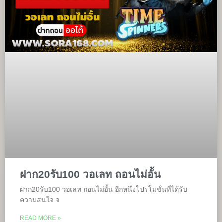
ฝาก20รับ100 วอเลท ถอนไม่อั้น
ฝาก20รับ100 วอเลท ถอนไม่อั้น อีกหนึ่งโปรโมชั่นที่ได้รับ
ความสนใจ จ
READ MORE »