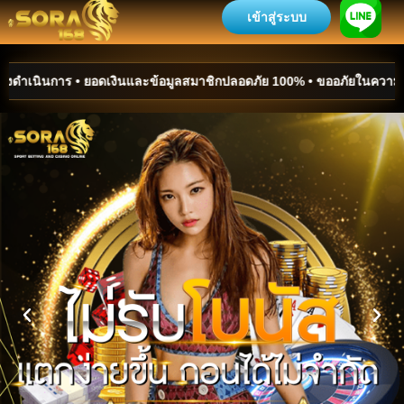
เข้าสู่ระบบ
• ยอดเงินและข้อมูลสมาชิกปลอดภัย 100% • ขออภัยในความไม่สะดวก