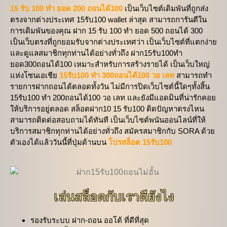
15 รับ 100 ทํา ยอด 200 ถอนได้100
เป็นเว็บไซต์เดิมพันที่ถูกส่ง
ตรงจากต่างประเทศ 15รับ100 wallet ล่าสุด สามารถการันตีใน
การเดิมพันของคุณ ฝาก 15 รับ 100 ทํา ยอด 500 ถอนได้ 300
เป็นเว็บตรงที่ถูกยอมรับจากต่างประเทศว่า เป็นเว็บไซต์ที่แตกง่าย
และดูแลสมาชิกทุกท่านได้อย่างทั่วถึง ฝาก15รับ100ทํา
ยอด300ถอนได้100 เหมาะสำหรับการสร้างรายได้ เป็นเว็บใหญ่
แห่งโซนเอเชีย
15รับ100 ทํา 300ถอนได้100 วอ เลท
สามารถทำ
รายการฝากถอนได้ตลอดทั้งวัน ไม่มีการปิดเว็บไซต์นี้ใดๆทั้งสิ้น
15รับ100 ทํา 200ถอนได้100 วอ เลท และยังมีแอดมินที่น่ารักคอย
ให้บริการอยู่ตลอด สล็อตฝาก10 15 รับ100 ติดปัญหาตรงไหน
สามารถติดต่อสอบถามได้ทันที เป็นเว็บไซต์พนันออนไลน์ที่ให้
บริการสมาชิกทุกท่านได้อย่างทั่วถึง สมัครสมาชิกกับ SORA ด้วย
ตัวเองได้แล้ววันนี้ที่ปุ่มด้านบน
โปรสล็อต 15รับ100
เล่นสล็อตกับเราดียังไง
รองรับระบบ ฝาก-ถอน ออโต้ ที่ดีที่สุด