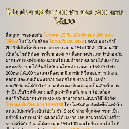
โปร ฝาก 15 รับ 100 ทํา ยอด 200 ถอน
ได้100
สิ้นสุดการรอคอยกับ
โปร ฝาก 15 รับ 100 ทํา ยอด 200 ถอน
ได้100
โปรโมชั่นสล็อต
โปร15รับ100 2023
ยอดนิยมประจำปี
2023 ที่เปิดให้บริการมาอย่างยาวนาน 15รับ100ทํา400ถอน200
เป็นเว็บไซต์ที่ต้องการที่จากองค์กร สล็อตต่างประเทศว่าปลอดภัย
ฝาก15รับ100ทํายอด300ถอนได้100ทํายอด900ถอนได้300 เป็น
แหล่งสร้างรายได้ชั้นดีให้กับคนไทยจำนวนมาก 15รับ100 ทํา
200ถอนได้100 วอ เลท เนื่องจากมีสมาชิกที่ชื่นชอบการเล่นเกม
สล็อต และเกมเดิมพันจากประเทศไทย ฝาก15รับ100ทํา
ยอด300ถอนได้100 เข้ามาสมัครสมาชิกแล้วพูดเป็นเสียงในการ
ว่าเป็นเว็บไซต์ที่แตกง่ายที่สุดเท่าที่เคยสัมผัสมา โปรสล็อต
สมาชิกใหม่ฝาก15รับ100 2023 สามารถถอนเงินมาใช้ได้จริงๆ
โปร สมาชิกใหม่ ฝาก 15 รับ100
โปรโมชั่นที่ถูกจัดตั้งขึ้นไม่ซ้ำใน
แต่ละสัปดาห์นั้น เป็นโปรโมชั่น Slot Online ที่ถูกคัดสรรมาเป็น
อย่างดี 15รับ100 ทํา 300ถอนได้100 วอ เลท สามารถนำไปสร้าง
รายได้ให้กับตัวเองได้ง่าย ฝาก15รับ100ถอนไม่อั้น ถอนได้ ไม่มี