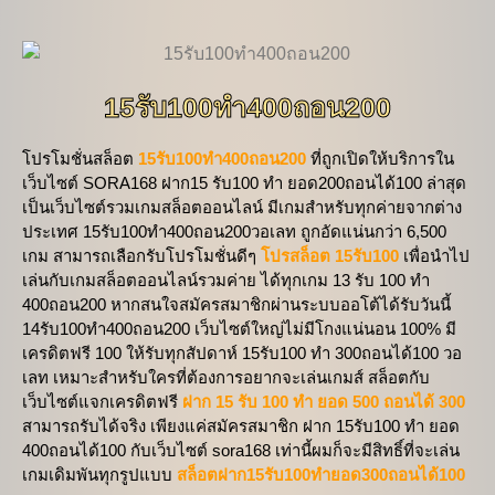
15รับ100ทํา400ถอน200
โปรโมชั่นสล็อต
15รับ100ทํา400ถอน200
ที่ถูกเปิดให้บริการใน
เว็บไซต์ SORA168 ฝาก15 รับ100 ทํา ยอด200ถอนได้100 ล่าสุด
เป็นเว็บไซต์รวมเกมสล็อตออนไลน์ มีเกมสำหรับทุกค่ายจากต่าง
ประเทศ 15รับ100ทํา400ถอน200วอเลท ถูกอัดแน่นกว่า 6,500
เกม สามารถเลือกรับโปรโมชั่นดีๆ
โปรสล็อต 15รับ100
เพื่อนำไป
เล่นกับเกมสล็อตออนไลน์รวมค่าย ได้ทุกเกม 13 รับ 100 ทํา
400ถอน200 หากสนใจสมัครสมาชิกผ่านระบบออโต้ได้รับวันนี้
14รับ100ทํา400ถอน200 เว็บไซต์ใหญ่ไม่มีโกงแน่นอน 100% มี
เครดิตฟรี 100 ให้รับทุกสัปดาห์ 15รับ100 ทํา 300ถอนได้100 วอ
เลท เหมาะสำหรับใครที่ต้องการอยากจะเล่นเกมส์ สล็อตกับ
เว็บไซต์แจกเครดิตฟรี
ฝาก 15 รับ 100 ทํา ยอด 500 ถอนได้ 300
สามารถรับได้จริง เพียงแค่สมัครสมาชิก ฝาก 15รับ100 ทํา ยอด
400ถอนได้100 กับเว็บไซต์ sora168 เท่านี้ผมก็จะมีสิทธิ์ที่จะเล่น
เกมเดิมพันทุกรูปแบบ
สล็อตฝาก15รับ100ทํายอด300ถอนได้100