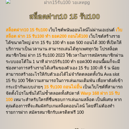
สล็อตฝาก10 15 รับ100
สล็อตฝาก10 15 รับ100
เว็บไซต์พนันออนไลน์ไม่ผ่านเอเย่นต์
เว็บ
สล็อต ฝาก 15 รับ100 ทํา ยอด200 ถอนได้100
เว็บไซต์สร้างราย
ได้ขนาดใหญ่ ฝาก 15 รับ 100 ทํา ยอด 500 ถอนได้ 300 ที่เปิดให้
บริการมาเป็นเวลานาน สามารถเล่นได้ทุกเพศทุกวัย โปรสล็อต
สมาชิกใหม่ ฝาก 15 รับ100 2023 ใช้เวลาในการสมัครสมาชิกผ่าน
ระบบออโต้ใน 1 นาที ฝาก15รับ100 ทํา ยอด300 ตอนนี้ผมก็จะมี
ช่องทางการสร้างรายได้เสริมของตัวเอง 15 รับ 100 เทิ ร์ น น้อย
สามารถสร้างอะไรให้กับตัวเองได้ไม่จำกัดตลอดทั้งวัน Ava slot
15 รับ 100 ใช้ความสามารถในการเล่นเกมเดิมพัน เพื่อหาตังค์เข้า
กระเป๋ากันแบบง่ายๆ
15 รับ100 ถอนไม่อั้น
เป็นเว็บไซต์ที่สามารถ
จัดตั้งโปรโมชั่นได้ไม่ซ้ำตลอดทั้งสัปดาห์
Warp 168 ฝาก 15 รับ
100
เหมาะสำหรับใครที่ชื่นชอบการเล่นเกมสล็อต เป็นพิเศษ หาก
คุณต้องการที่จะสัมผัสกับเกมสล็อตออนไลน์ โดยที่ไม่ต้องทำ
รายการฝาก สมัครสมาชิกรับเครดิตฟรี 100