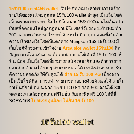
15รับ100 zeed456 wallet
เว็บไซต์ที่เหมาะสำหรับการสร้าง
รายได้ของคนไทยทุกคน 15รับ100 wallet ล่าสุด เป็นเว็บไซต์
สล็อตรวมค่าย จ่ายจริง ไม่มีโกง ฝาก15รับ100ถอนไม่อั้น เป็น
เว็บสล็อตออนไลน์ถูกกฎหมายมีใบเซอร์รับรอง 15รับ100 ทํา
300 วอ เลท สามารถสั่งรายได้แบบไม่มีสะดุดตลอดทั้งวันด้วย
ความเร็วของเว็บไซต์ที่แตกต่าง Mungkorn168 15รับ100 มี
เว็บไซต์ที่สวยงามเข้าใจง่าย
Area slot wallet 15รับ100
ติด
ปัญหาตรงไหนสามารถติดต่อสอบถามได้ทันที 15 รับ 100 เทิ
ร์ น น้อย เป็นเว็บไซต์ที่สามารถสมัครสมาชิกและทำการฝาก
ถอนด้วยตัวเองได้ง่ายๆ ผ่านระบบออโต้ เราจึงสามารถการัน
ตีความปลอดภัยให้กับคุณได้
ฝาก 15 รับ 100 PG
เนื่องจาก
เป็นเว็บไซต์ที่สามารถทำรายการทุกอย่างด้วยตัวเองได้ เลยไม่
จำเป็นต้องมีเอเย่น ฝาก 15 รับ 100 ทํา ยอด 500 ถอนได้ 300
ทดลองเล่นสล็อตทุกเกมฟรีไม่อั้น รับเครดิตฟรี 100 ได้ที่นี่
SORA 168
โปรแจกทุนน้อย ไม่อั้น 15 รับ100
15รับ100 wallet