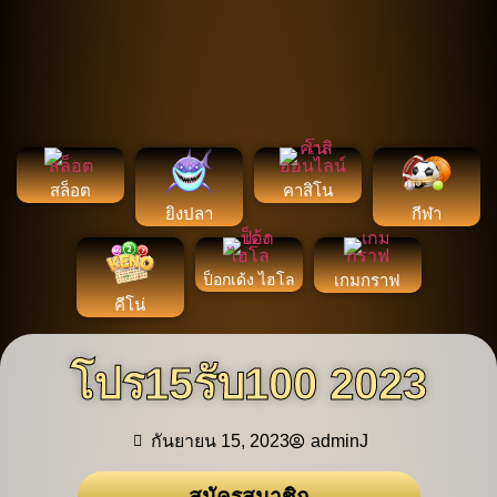
สล็อต
คาสิโน
ยิงปลา
กีฬา
ป็อกเด้ง ไฮโล
เกมกราฟ
คีโน่
โปร15รับ100 2023
กันยายน 15, 2023
adminJ
สมัครสมาชิก