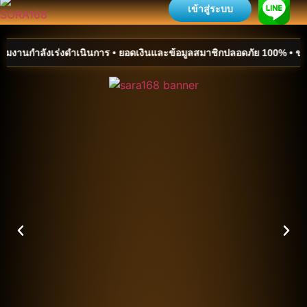
เข้าสู่ระบบ
งินและข้อมูลสมาชิกปลอดภัย 100% • ขออภัยในความไม่สะดวก