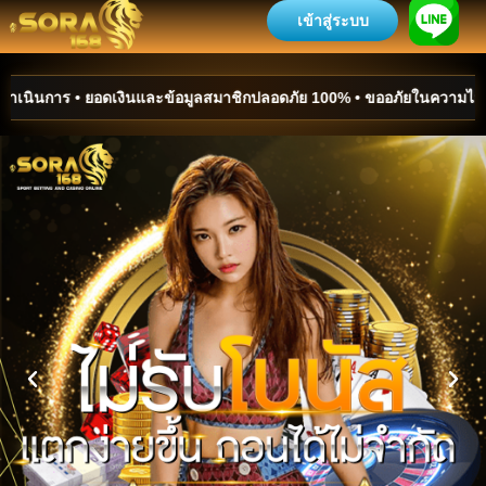
เข้าสู่ระบบ
สมาชิกปลอดภัย 100% • ขออภัยในความไม่สะดวก