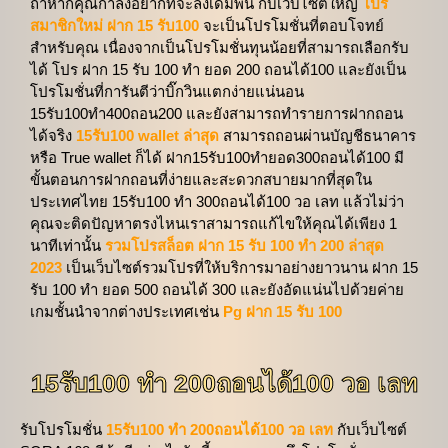
ถ้าหากคุณกำลังอยากที่จะลงเดิมพัน กับเว็บไซต์ใหญ่
โปร
สมาชิกใหม่ ฝาก 15 รับ100
จะเป็นโปรโมชั่นที่ตอบโจทย์
สำหรับคุณ เนื่องจากเป็นโปรโมชั่นทุนน้อยที่สามารถเลือกรับ
ได้ โปร ฝาก 15 รับ 100 ทํา ยอด 200 ถอนได้100 และยังเป็น
โปรโมชั่นที่การันตีว่าบิ๊กวินแตกง่ายแน่นอน
15รับ100ทํา400ถอน200 และยังสามารถทำรายการฝากถอน
ได้จริง
15รับ100 wallet ล่าสุด
สามารถถอนผ่านบัญชีธนาคาร
หรือ True wallet ก็ได้ ฝาก15รับ100ทํายอด300ถอนได้100 มี
ขั้นตอนการฝากถอนที่ง่ายและสะดวกสบายมากที่สุดใน
ประเทศไทย 15รับ100 ทํา 300ถอนได้100 วอ เลท แล้วไม่ว่า
คุณจะติดปัญหาตรงไหนเราสามารถแก้ไขให้คุณได้เพียง 1
นาทีเท่านั้น
รวมโปรสล็อต ฝาก 15 รับ 100 ทำ 200 ล่าสุด
2023
เป็นเว็บไซต์รวมโปรที่ให้บริการมาอย่างยาวนาน ฝาก 15
รับ 100 ทํา ยอด 500 ถอนได้ 300 และยังอัดแน่นไปด้วยค่าย
เกมชั้นนำจากต่างประเทศเช่น
Pg ฝาก 15 รับ 100
15รับ100 ทํา 200ถอนได้100 วอ เลท
รับโปรโมชั่น
15รับ100 ทํา 200ถอนได้100 วอ เลท
กับเว็บไซต์