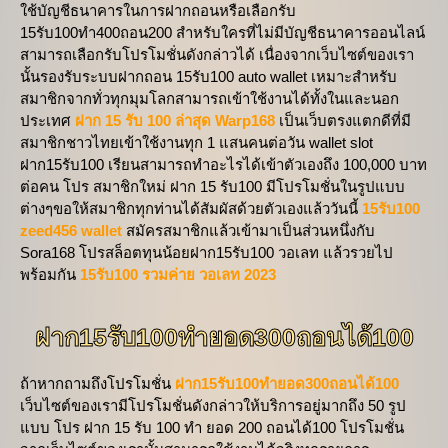
ใช้บัญชีธนาคารในการฝากถอนหรือเลือกรับ
15รับ100ทํา400ถอน200 สำหรับใครที่ไม่มีบัญชีธนาคารออนไลน์
สามารถเลือกรับโปรโมชั่นดังกล่าวได้ เนื่องจากเว็บไซต์ของเรา
นั้นรองรับระบบฝากถอน 15รับ100 auto wallet เหมาะสำหรับ
สมาชิกจากทั่วทุกมุมโลกสามารถเข้าใช้งานได้ทั้งในและนอก
ประเทศ
ฝาก 15 รับ 100 ล่าสุด Warp168
เป็นเว็บตรงแตกดีที่มี
สมาชิกชาวไทยเข้าใช้งานทุก 1 แสนคนต่อวัน wallet slot
ฝาก15รับ100 เรียนสามารถทำอะไรได้เข้าตัวเองถึง 100,000 บาท
ต่อคน โปร สมาชิกใหม่ ฝาก 15 รับ100 มีโปรโมชั่นในรูปแบบ
ต่างๆขอให้สมาชิกทุกท่านได้สัมผัสด้วยตัวเองแล้ววันนี้
15รับ100
zeed456 wallet
สมัครสมาชิกแล้วเข้ามาเป็นส่วนหนึ่งกับ
Sora168 โปรสล็อตทุนน้อยฝาก15รับ100 วอเลท แล้วรวยไป
พร้อมกัน
15รับ100 รวมค่าย วอเลท 2023
ฝาก15รับ100ทํายอด300ถอนได้100
ถ้าหากถามถึงโปรโมชั่น
ฝาก15รับ100ทํายอด300ถอนได้100
เว็บไซต์ของเรามีโปรโมชั่นดังกล่าวให้บริการอยู่มากถึง 50 รูป
แบบ โปร ฝาก 15 รับ 100 ทํา ยอด 200 ถอนได้100 โปรโมชั่น