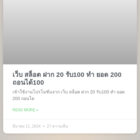
เว็บ สล็อต ฝาก 20 รับ100 ทํา ยอด 200
ถอนได้100
เข้าใช้งานโปรโมชั่นจาก เว็บ สล็อต ฝาก 20 รับ100 ทํา ยอด
200 ถอนได
READ MORE »
มีนาคม 11, 2024
27 ความเห็น