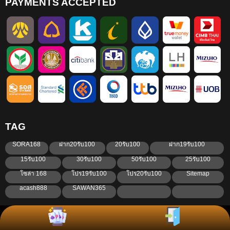
PAYMENTS ACCEPTED
TAG
SORA168
ฝาก20รับ100
20รับ100
ฝาก19รับ100
15รับ100
30รับ100
50รับ100
25รับ100
โซล่า 168
โปร19รับ100
โปร20รับ100
Sitemap
acash888
SAWAN365