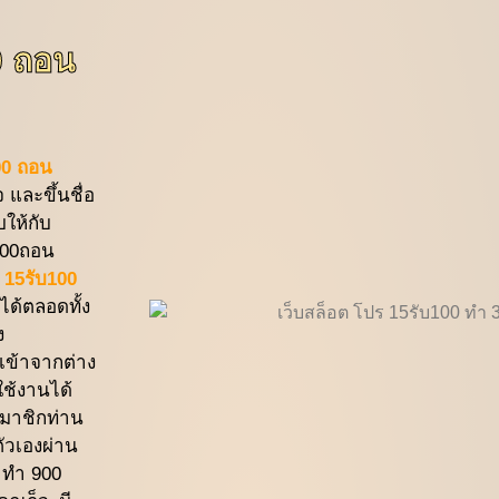
0 ถอน
00 ถอน
 และขึ้นชื่อ
ให้กับ
ด300ถอน
า
15รับ100
ด้ตลอดทั้ง
ง
เข้าจากต่าง
ช้งานได้
าชิกท่าน
ัวเองผ่าน
ทํา 900