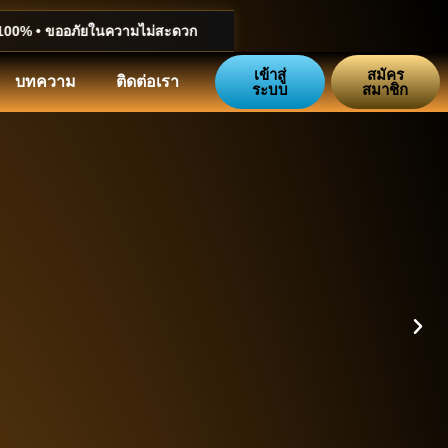
เข้าสู่
สมัคร
บทความ
ติดต่อเรา
ระบบ
สมาชิก