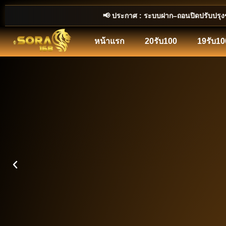
าศ : ระบบฝาก–ถอนปิดปรับปรุงชั่วคราว • ทีมงานกำลังเร่งดำเนินการ • 
หน้าแรก
20รับ100
19รับ10