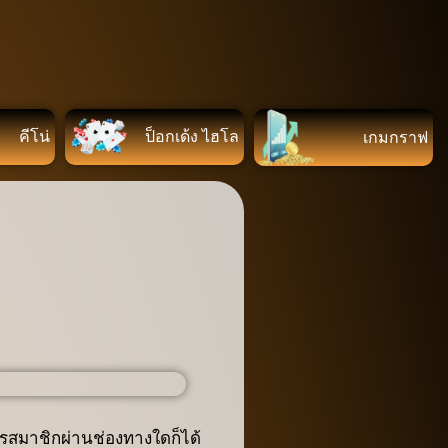
ป็อกเด้ง ไฮโล
คีโน่
เกมกราฟ
ครสมาชิกผ่านช่องทางใดก็ได้