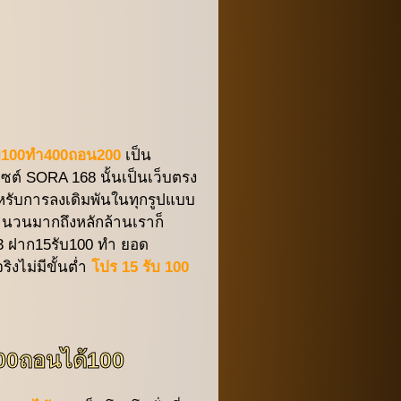
บ100ทํา400ถอน200
เป็น
ไซต์ SORA 168 นั้นเป็นเว็บตรง
รับการลงเดิมพันในทุกรูปแบบ
ำนวนมากถึงหลักล้านเราก็
23 ฝาก15รับ100 ทํา ยอด
ิงไม่มีขั้นต่ำ
โปร 15 รับ 100
00ถอนได้100