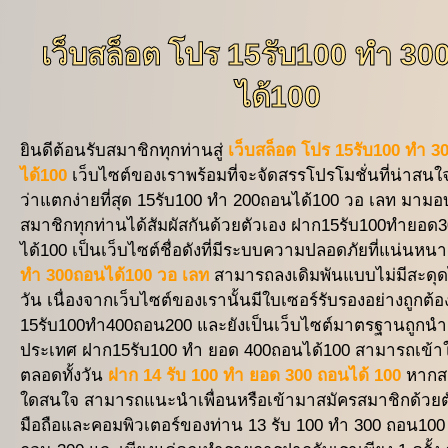
เว็บสล็อต โปร 15รับ100 ทำ 30
ได้100
ยินดีต้อนรับสมาชิกทุกท่านสู่
เว็บสล็อต โปร 15รับ100 ทำ 3
ได้100
เว็บไซต์ของเราพร้อมที่จะจัดสรรโปรโมชั่นที่น่าสนใจ
ว่าแตกง่ายที่สุด 15รับ100 ทํา 200ถอนได้100 วอ เลท มามอบ
สมาชิกทุกท่านได้สัมผัสกันด้วยตัวเอง ฝาก15รับ100ทํายอ
ได้100 เป็นเว็บไซต์ชื่อดังที่มีระบบความปลอดภัยที่แน่นหน
ทํา 300ถอนได้100 วอ เลท
สามารถลงเดิมพันแบบไม่มีสะดุดไ
วัน เนื่องจากเว็บไซต์ของเรานั้นมีใบเซอร์รับรองอย่างถูกต้อ
15รับ100ทํา400ถอน200 และยังเป็นเว็บไซต์มาตรฐานถูกนำ
ประเทศ ฝาก15รับ100 ทํา ยอด 400ถอนได้100 สามารถเข้าใ
ตลอดทั้งวัน
ฝาก 14 รับ 100 ทํา ยอด 300 ถอนได้ 100
หากสม
ใดสนใจ สามารถแนะนำเพื่อนหรือเข้ามาสมัครสมาชิกด้วยต
มือถือและคอมพิวเตอร์ของท่าน 13 รับ 100 ทํา 300 ถอน100 