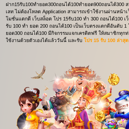
ฝาก15รับ100ทํายอด300ถอนได้100ทํายอด900ถอนได้300 สาม
เลท ไม่ต้องโหลด Application สามารถเข้าใช้งานผ่านหน้าเว
โมชั่นแตกดี เว็บสล็อต โปร 15รับ100 ทำ 300 ถอนได้100 เว็บ
รับ 100 ทํา ยอด 200 ถอนได้100 เป็นเว็บตรงแตกดีอันดับ 1
ยอด300 ถอนได้100 มีกิจกรรมแจกเครดิตฟรี ให้สมาชิกทุกท่า
ใช้งานด้วยตัวเองได้แล้ววันนี้ และรับ
โปร 15 รับ 100 ล่าสุ