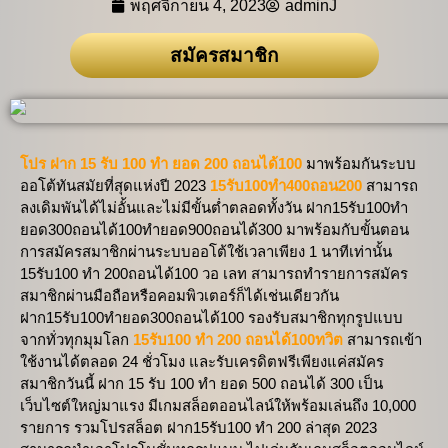
พฤศจิกายน 4, 2023
adminJ
สมัครสมาชิก
โปร ฝาก 15 รับ 100 ทํา ยอด 200 ถอนได้100
มาพร้อมกันระบบ
ออโต้ทันสมัยที่สุดแห่งปี 2023
15รับ100ทํา400ถอน200
สามารถ
ลงเดิมพันได้ไม่อั้นและไม่มีขั้นต่ำตลอดทั้งวัน ฝาก15รับ100ทํา
ยอด300ถอนได้100ทํายอด900ถอนได้300 มาพร้อมกับขั้นตอน
การสมัครสมาชิกผ่านระบบออโต้ใช้เวลาเพียง 1 นาทีเท่านั้น
15รับ100 ทํา 200ถอนได้100 วอ เลท สามารถทำรายการสมัคร
สมาชิกผ่านมือถือหรือคอมพิวเตอร์ก็ได้เช่นเดียวกัน
ฝาก15รับ100ทํายอด300ถอนได้100 รองรับสมาชิกทุกรูปแบบ
จากทั่วทุกมุมโลก
15รับ100 ทํา 200 ถอนได้100ทวิต
สามารถเข้า
ใช้งานได้ตลอด 24 ชั่วโมง และรับเครดิตฟรีเพียงแค่สมัคร
สมาชิกวันนี้ ฝาก 15 รับ 100 ทํา ยอด 500 ถอนได้ 300 เป็น
เว็บไซต์ใหญ่มาแรง มีเกมสล็อตออนไลน์ให้พร้อมเล่นถึง 10,000
รายการ รวมโปรสล็อต ฝาก15รับ100 ทำ 200 ล่าสุด 2023