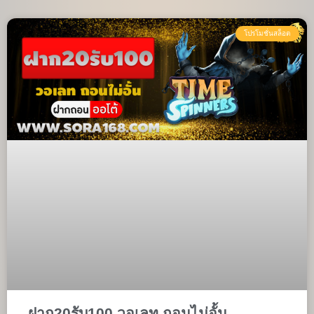
โปรโมชั่นสล็อต
ฝาก20รับ100 วอเลท ถอนไม่อั้น