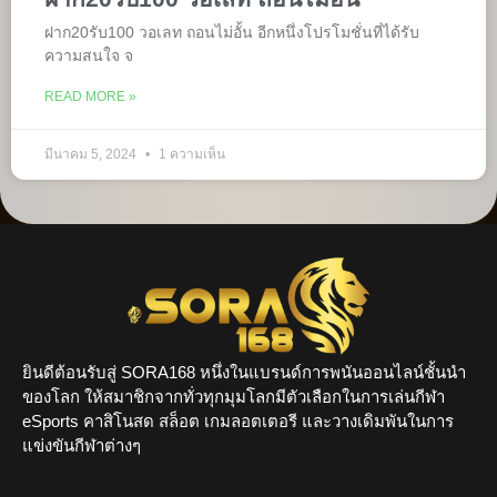
ฝาก20รับ100 วอเลท ถอนไม่อั้น อีกหนึ่งโปรโมชั่นที่ได้รับ
ความสนใจ จ
READ MORE »
มีนาคม 5, 2024
1 ความเห็น
ยินดีต้อนรับสู่ SORA168 หนึ่งในแบรนด์การพนันออนไลน์ชั้นนำ
ของโลก ให้สมาชิกจากทั่วทุกมุมโลกมีตัวเลือกในการเล่นกีฬา
eSports คาสิโนสด สล็อต เกมลอตเตอรี และวางเดิมพันในการ
แข่งขันกีฬาต่างๆ