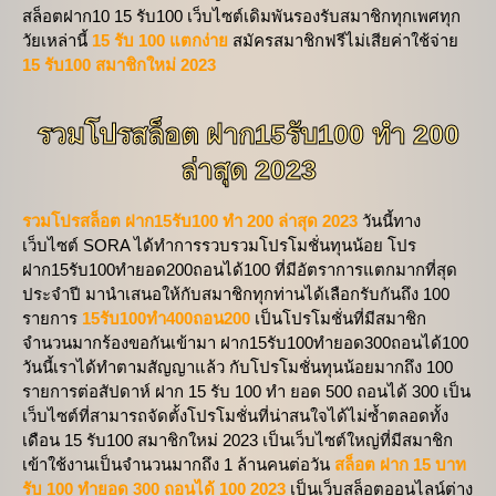
สล็อตฝาก10 15 รับ100 เว็บไซต์เดิมพันรองรับสมาชิกทุกเพศทุก
วัยเหล่านี้
15 รับ 100 แตกง่าย
สมัครสมาชิกฟรีไม่เสียค่าใช้จ่าย
15 รับ100 สมาชิกใหม่ 2023
รวมโปรสล็อต ฝาก15รับ100 ทำ 200
ล่าสุด 2023
รวมโปรสล็อต ฝาก15รับ100 ทำ 200 ล่าสุด 2023
วันนี้ทาง
เว็บไซต์ SORA ได้ทำการรวบรวมโปรโมชั่นทุนน้อย โปร
ฝาก15รับ100ทํายอด200ถอนได้100 ที่มีอัตราการแตกมากที่สุด
ประจำปี มานำเสนอให้กับสมาชิกทุกท่านได้เลือกรับกันถึง 100
รายการ
15รับ100ทํา400ถอน200
เป็นโปรโมชั่นที่มีสมาชิก
จำนวนมากร้องขอกันเข้ามา ฝาก15รับ100ทํายอด300ถอนได้100
วันนี้เราได้ทำตามสัญญาแล้ว กับโปรโมชั่นทุนน้อยมากถึง 100
รายการต่อสัปดาห์ ฝาก 15 รับ 100 ทํา ยอด 500 ถอนได้ 300 เป็น
เว็บไซต์ที่สามารถจัดตั้งโปรโมชั่นที่น่าสนใจได้ไม่ซ้ำตลอดทั้ง
เดือน 15 รับ100 สมาชิกใหม่ 2023 เป็นเว็บไซต์ใหญ่ที่มีสมาชิก
เข้าใช้งานเป็นจำนวนมากถึง 1 ล้านคนต่อวัน
สล็อต ฝาก 15 บาท
รับ 100 ทำยอด 300 ถอนได้ 100 2023
เป็นเว็บสล็อตออนไลน์ต่าง