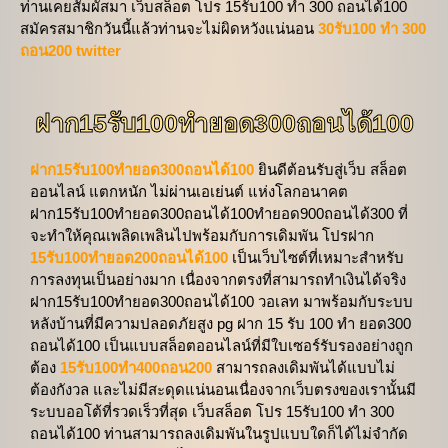
ท่านเคยสัมผัสมา เว็บสล็อต โปร 15รับ100 ทำ 300 ถอนได้100
สมัครสมาชิกวันนี้แล้วท่านจะไม่ผิดหวังแน่นอน
30รับ100 ทํา 300
ถอน200 twitter
ฝาก15รับ100ทํายอด300ถอนได้100
ฝาก15รับ100ทํายอด300ถอนได้100
ยินดีต้อนรับสู่เว็บ สล็อต
ออนไลน์ แตกหนัก ไม่ผ่านเอเย่นต์ แห่งโลกอนาคต
ฝาก15รับ100ทํายอด300ถอนได้100ทํายอด900ถอนได้300 ที่
จะทำให้คุณเพลิดเพลินไปพร้อมกับการเดิมพัน โปรฝาก
15รับ100ทํายอด200ถอนได้100
เป็นเว็บไซต์ที่เหมาะสำหรับ
การลงทุนเป็นอย่างมาก เนื่องจากตรงที่สามารถทำเงินได้จริง
ฝาก15รับ100ทํายอด300ถอนได้100 วอเลท มาพร้อมกับระบบ
หลังบ้านที่มีความปลอดภัยสูง pg ฝาก 15 รับ 100 ทํา ยอด300
ถอนได้100 เป็นแบบสล็อตออนไลน์ที่มีใบเซอร์รับรองอย่างถูก
ต้อง
15รับ100ทํา400ถอน200
สามารถลงเดิมพันได้แบบไม่
ต้องกังวล และไม่มีสะดุดแน่นอนเนื่องจากเว็บตรงของเรานั้นมี
ระบบออโต้ที่รวดเร็วที่สุด เว็บสล็อต โปร 15รับ100 ทำ 300
ถอนได้100 ท่านสามารถลงเดิมพันในรูปแบบใดก็ได้ไม่จำกัด