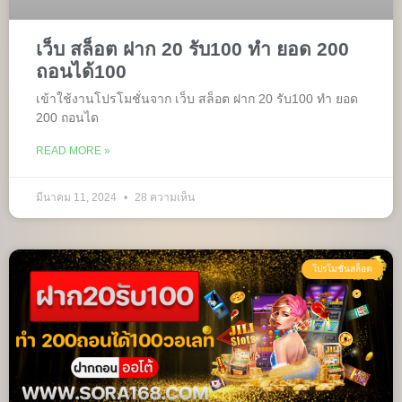
เว็บ สล็อต ฝาก 20 รับ100 ทํา ยอด 200
ถอนได้100
เข้าใช้งานโปรโมชั่นจาก เว็บ สล็อต ฝาก 20 รับ100 ทํา ยอด
200 ถอนได
READ MORE »
มีนาคม 11, 2024
28 ความเห็น
โปรโมชั่นสล็อต