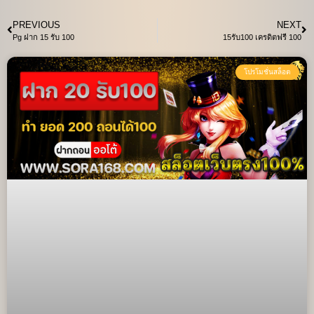
PREVIOUS
NEXT
Pg ฝาก 15 รับ 100
15รับ100 เครดิตฟรี 100
โปรโมชั่นสล็อต