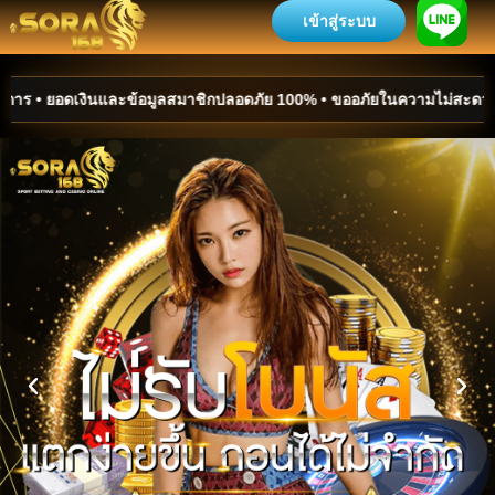
เข้าสู่ระบบ
ปลอดภัย 100% • ขออภัยในความไม่สะดวก