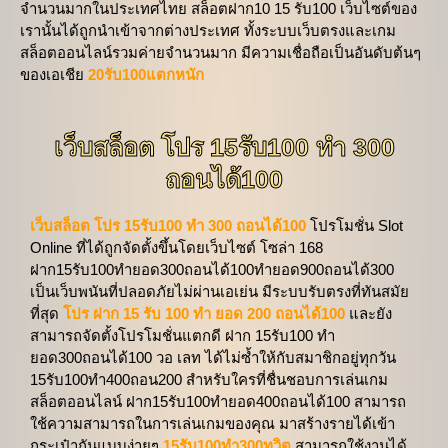
จำนวนมากในประเทศไทย สล็อตฝาก10 15 รับ100 เว็บไซต์ของ
เรานั้นได้ถูกนำเข้าจากต่างประเทศ ทั้งระบบเว็บตรงและเกม
สล็อตออนไลน์รวมค่ายจำนวนมาก มีความเชื่อถือเป็นอันดับต้นๆ
ของเอเชีย
20รับ100แตกหนัก
เว็บสล็อต โปร 15รับ100 ทำ 300
ถอนได้100
เว็บสล็อต โปร 15รับ100 ทำ 300 ถอนได้100
โปรโมชั่น Slot
Online ที่ได้ถูกจัดตั้งขึ้นโดยเว็บไซต์ โซล่า 168
ฝาก15รับ100ทํายอด300ถอนได้100ทํายอด900ถอนได้300
เป็นเว็บพนันที่ปลอดภัยไม่ผ่านเอเย่น มีระบบรับตรงที่ทันสมัย
ที่สุด
โปร ฝาก 15 รับ 100 ทํา ยอด 200 ถอนได้100
และยัง
สามารถจัดตั้งโปรโมชั่นแตกดี ฝาก 15รับ100 ทํา
ยอด300ถอนได้100 วอ เลท ได้ไม่ซ้ำให้กับสมาชิกอยู่ทุกวัน
15รับ100ทํา400ถอน200 สำหรับใครที่ชื่นชอบการเล่นเกม
สล็อตออนไลน์ ฝาก15รับ100ทํายอด400ถอนได้100 สามารถ
ใช้ความสามารถในการเล่นเกมของคุณ มาสร้างรายได้เข้า
กระเป๋ากันแบบง่ายๆ
15รับ100ทํา300ทวิต
สามารถใช้งานได้