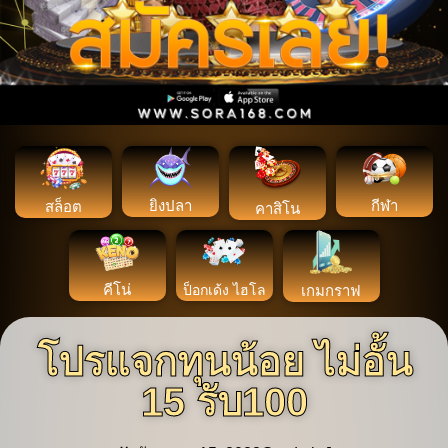
ยิงปลา
กีฬา
สล็อต
คาสิโน
คีโน่
เกมกราฟ
ป็อกเด้ง ไฮโล
โปรแจกทุนน้อย ไม่อั้น
15 รับ100