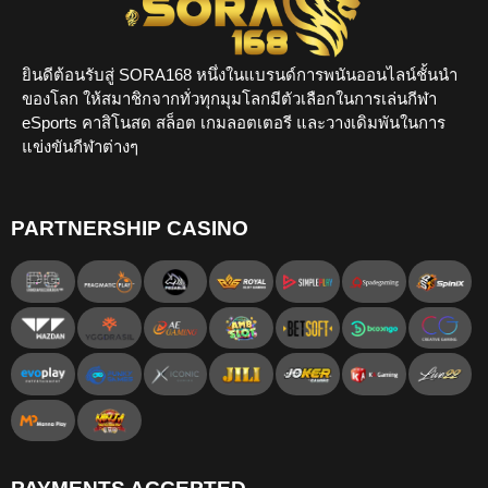
ยินดีต้อนรับสู่ SORA168 หนึ่งในแบรนด์การพนันออนไลน์ชั้นนำ
ของโลก ให้สมาชิกจากทั่วทุกมุมโลกมีตัวเลือกในการเล่นกีฬา
eSports คาสิโนสด สล็อต เกมลอตเตอรี และวางเดิมพันในการ
แข่งขันกีฬาต่างๆ
PARTNERSHIP CASINO