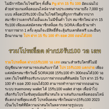
ไม่มีการปิดเว็บไซต์ใดๆ ทั้งสิ้น
Pg ฝาก 15 รับ 100
อัดแน่นไป
ด้วยค่ายเกมสล็อตออนไลน์จากต่างประเทศมากมายถึง 7,000 รูป
แบบ สล็อต15รับ100 เป็นเว็บไซต์ใหญ่ที่ถูกการันตีจากปาก
สมาชิกว่าแตกจริงไม่อั้นและไม่มีขั้นต่ำ โปร สมาชิกใหม่ ฝาก 15
รับ100 เพียงแค่สมัครสมาชิกสล็อต กับ SORA เพื่อเข้ามาทำ
รายการฝาก 1 ครั้ง คุณก็จะมีสิทธิ์ที่จะลุ้นรับเครดิตฟรี และอื่นๆ
อีกมากมาย
โปร ฝาก 15 รับ 100 ทํา ยอด 200 ถอนได้100
รวมโปรสล็อต ฝาก15รับ100 วอ เลท
รวมโปรสล็อต ฝาก15รับ100
วอ เลท
เหมาะสำหรับใครที่ไม่มี
บัญชีธนาคารสามารถเล่นกับเราได้
โปร 15รับ100 แตกง่าย
เพียง
แค่สมัครสมาชิกวันนี้ SORA168 15รับ100 ทํา 300ถอนได้100 วอ
เลท เว็บไซต์ที่รองรับระบบการฝากถอนที่ทันสมัย โปร ฝาก 15 รับ
100 ทํา ยอด 200 ถอนได้100 สามารถทำรายการฝากถอนผ่าน
ระบบ truemoney wallet ได้ 15รับ100 wallet ล่าสุด เพื่อนำไป
เลือกรับโปรโมชั่นทุนน้อยที่น่าสนใจ มาเล่นกับเกมสล็อตออนไลน์
ที่แตกง่ายที่สุดแห่งปี โปรสล็อตสมาชิกใหม่ฝาก15รับ100 2023
เป็นเว็บไซต์ที่มีความน่าสนใจในหลากหลายรูปแบบ