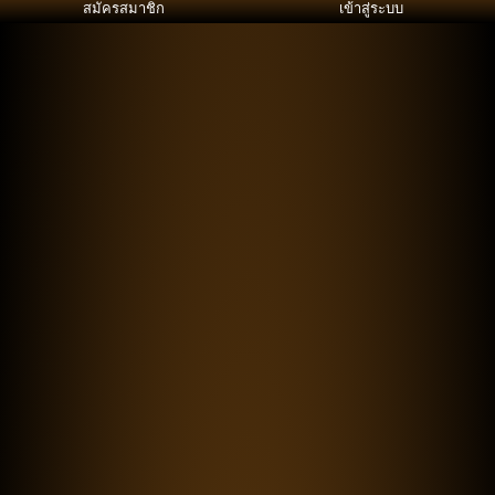
สมัครสมาชิก
เข้าสู่ระบบ