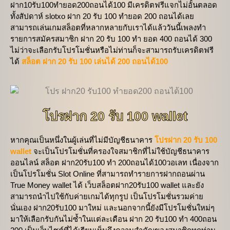
ฝาก10รับ100ทํายอด200ถอนได้100 มีเครดิตฟรีแจกไม่อั้นตลอด
ทั้งสัปดาห์ slotxo ฝาก 20 รับ 100 ทำยอด 200 ถอนได้เลย
สามารถเล่นเกมสล็อตที่หลากหลายกับเราได้แล้ววันนี้เพลงทำ
รายการสมัครสมาชิก ฝาก 20 รับ 100 ทํา ยอด 400 ถอนได้ 300
ไม่ว่าจะเลือกรับโปรโมชั่นหรือไม่ท่านก็จะสามารถรับเครดิตฟรี
ได้
สล็อต ฝาก 20 รับ 100 เล่นได้ 200 ถอนได้100
โปรฝาก 20 รับ 100 wallet
หากคุณเป็นหนึ่งในผู้เล่นที่ไม่มีบัญชีธนาคาร
โปรฝาก 20 รับ 100
wallet
จะเป็นโปรโมชั่นที่ครองใจสมาชิกที่ไม่ใช้บัญชีธนาคาร
ออนไลน์ สล็อต ฝาก20รับ100 ทํา 200ถอนได้100วอเลท เนื่องจาก
เป็นโปรโมชั่น Slot Online ที่สามารถทำรายการฝากถอนผ่าน
True Money wallet ได้ เว็บสล็อตฝาก20รับ100 wallet และยัง
สามารถนำไปใช้กับค่ายเกมได้ทุกรูป เป็นโปรโมชั่นรวมค่าย
นั่นเอง ฝาก20รับ100 มาใหม่ และนอกจากนี้ยังมีโปรโมชั่นใหม่ๆ
มาให้เลือกรับกันไม่ซ้ำในแต่ละเดือน ฝาก 20 รับ100 ทํา 400ถอน