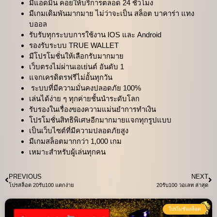
มีแอดมิน คอยให้บริการตลอด 24 ชั่วโมง
มีเกมเดิมพันมากมาย ไม่ว่าจะเป็น สล็อต บาคาร่า แทง
บออล
รับรับทุกระบบการใช้งาน IOS และ Android
รองรับระบบ TRUE WALLET
มีโปรโมชั่นให้เลือกรับมากมาย
เว็บตรงไม่ผ่านเอเย่นต์ อันดับ 1
แจกเครดิตรฟรีไม่อั้นทุกวัน
ระบบที่มีความมั่นคงปลอดภัย 100%
เล่นได้ง่าย ๆ ทุกค่ายชั้นนำระดับโลก
รับรองในเรื่องของความแม่นยำการทำเงิน
โปรโมชั่นสิทธิพิเศษอีกมากมายแจกทุกรูปแบบ
เป็นเว็บไซต์ที่มีความปลอดภัยสูง
มีเกมสล็อตมากกว่า 1,000 เกม
เหมาะสำหรับผู้เล่นทุกคน
PREVIOUS
NEXT
โปรสล็อต 20รับ100 แตกง่าย
20รับ100 วอเลท ล่าสุด
โปรโมชั่นสล็อต