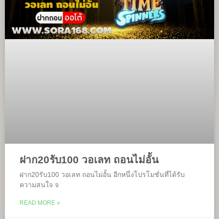
ฝาก20รับ100 วอเลท ถอนไม่อั้น
ฝาก20รับ100 วอเลท ถอนไม่อั้น อีกหนึ่งโปรโมชั่นที่ได้รับ
ความสนใจ จ
READ MORE »