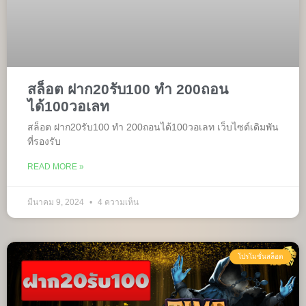
สล็อต ฝาก20รับ100 ทํา 200ถอน
ได้100วอเลท
สล็อต ฝาก20รับ100 ทํา 200ถอนได้100วอเลท เว็บไซต์เดิมพัน
ที่รองรับ
READ MORE »
มีนาคม 9, 2024
4 ความเห็น
โปรโมชั่นสล็อต