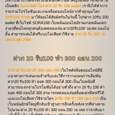
200 เป็นเว็บไซต์ที่ได้เรียนเห็นถึงความสำคัญของสมาชิกทุกท่าน
เป็นหลัก
Gucci168 โปร ฝาก 20 รับ 100 wallet
เราจึงได้ทำการ
รวบรวมโปรโมชั่นและเกมสล็อตออนไลน์จากทั่วทุกมุมโลก
20รับ100 ล่าสุด
มาให้คุณได้สัมผัสกันในวันนี้ โปรฝาก 10รับ 100
wallet ที่เว็บไซต์ SORA168 เว็บพนันออนไลน์รวมเกมพนันแตก
ง่ายๆที่คนไทยทุกคนต้องทดลองเล่น ฝาก20รับ100 วอเลท ถอนไม่
อั้น สามารถเล่นได้ฟรีแบบไม่เสียค่าใช้จ่าย
ฝาก 20 รับ 100 วอ
เลท ล่าสุด 2566
ฝาก 20 รับ100 ทํา 300 ถอน 200
ฝาก 20 รับ100 ทํา 300 ถอน 200
เว็บไซต์สล็อตออนไลน์ที่มี
แนวทางการเล่นเกมสำหรับและวิธีการวางแผนการเดิมพัน
ฝาก20 รับ100 ทํา ยอด 300 ถอนได้ 300 เป็นเว็บพนันที่
สามารถแจกจ่ายโปรโมชั่นได้อย่างทั่วถึง ฝาก 20 รับ 100 ทํา
ยอด 400 ถอนได้ 300 สามารถทดลองเล่นสล็อตเครดิตฟรีได้
เองแบบไม่เสียค่าใช้จ่ายใดๆ
20รับ 100 ทํา 300 ถอน 150
เป็น
เว็บพนันยักษ์ใหญ่ที่กลับเข้าสู่วงการอีกครั้งหลังจากที่ห่างหาย
ไปนาน ฝาก 20 รับ100 ทํา 300 ถอน 200 วอ เลท การกลับมา