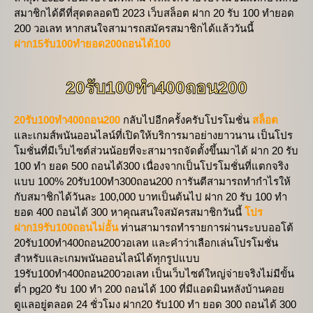
สมาชิกได้ดีที่สุดตลอดปี 2023 เว็บสล็อต ฝาก 20 รับ 100 ทำยอด
200 วอเลท หากสนใจสามารถสมัครสมาชิกได้แล้ววันนี้
ฝาก15รับ100ทํายอด200ถอนได้100
20รับ100ทํา400ถอน200
20รับ100ทํา400ถอน200
กลับไปอีกครั้งครับโปรโมชั่น
สล็อต
และเกมส์พนันออนไลน์ที่เปิดให้บริการมาอย่างยาวนาน เป็นโปร
โมชั่นที่มีเว็บไซต์ส่วนน้อยที่จะสามารถจัดตั้งขึ้นมาได้ ฝาก 20 รับ
100 ทํา ยอด 500 ถอนได้300 เนื่องจากเป็นโปรโมชั่นที่แตกจริง
แบบ 100% 20รับ100ทํา300ถอน200 การันตีสามารถทำกำไรให้
กับสมาชิกได้วันละ 100,000 บาทเป็นต้นไป ฝาก 20 รับ 100 ทํา
ยอด 400 ถอนได้ 300 หาคุณสนใจสมัครสมาชิกวันนี้
โปร
ฝาก19รับ100ถอนไม่อั้น
ท่านสามารถทำรายการผ่านระบบออโต้
20รับ100ทํา400ถอน200วอเลท และคำว่าเลือกเล่นโปรโมชั่น
สำหรับและเกมพนันออนไลน์ได้ทุกรูปแบบ
19รับ100ทํา400ถอน200วอเลท เป็นเว็บไซต์ใหญ่จ่ายจริงไม่มีขั้น
ต่ำ pg20 รับ 100 ทํา 200 ถอนได้ 100 ที่มีแอดมินหลังบ้านคอย
ดูแลอยู่ตลอด 24 ชั่วโมง ฝาก20 รับ100 ทํา ยอด 300 ถอนได้ 300