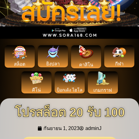
ยิงปลา
กีฬา
สล็อต
คาสิโน
คีโน่
เกมกราฟ
ป็อกเด้ง ไฮโล
โปรสล็อต 20 รับ 100
กันยายน 1, 2023
adminJ