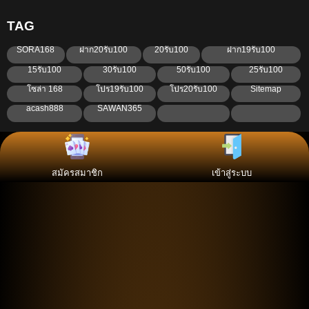
TAG
SORA168
ฝาก20รับ100
20รับ100
ฝาก19รับ100
15รับ100
30รับ100
50รับ100
25รับ100
โซล่า 168
โปร19รับ100
โปร20รับ100
Sitemap
acash888
SAWAN365
สมัครสมาชิก
เข้าสู่ระบบ