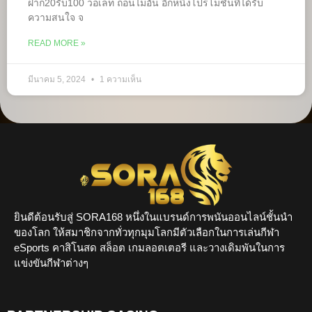
ฝาก20รับ100 วอเลท ถอนไม่อั้น อีกหนึ่งโปรโมชั่นที่ได้รับ
ความสนใจ จ
READ MORE »
มีนาคม 5, 2024
1 ความเห็น
ยินดีต้อนรับสู่ SORA168 หนึ่งในแบรนด์การพนันออนไลน์ชั้นนำ
ของโลก ให้สมาชิกจากทั่วทุกมุมโลกมีตัวเลือกในการเล่นกีฬา
eSports คาสิโนสด สล็อต เกมลอตเตอรี และวางเดิมพันในการ
แข่งขันกีฬาต่างๆ