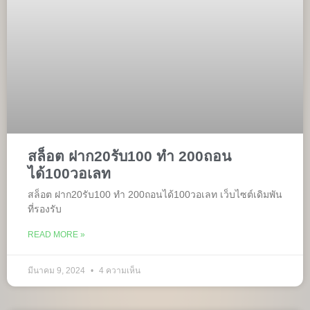
สล็อต ฝาก20รับ100 ทํา 200ถอน
ได้100วอเลท
สล็อต ฝาก20รับ100 ทํา 200ถอนได้100วอเลท เว็บไซต์เดิมพัน
ที่รองรับ
READ MORE »
มีนาคม 9, 2024
4 ความเห็น