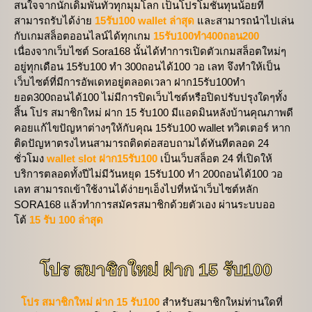
สนใจจากนักเดิมพันทั่วทุกมุมโลก เป็นโปรโมชั่นทุนน้อยที่
สามารถรับได้ง่าย
15รับ100 wallet ล่าสุด
และสามารถนำไปเล่น
กับเกมสล็อตออนไลน์ได้ทุกเกม
15รับ100ทํา400ถอน200
เนื่องจากเว็บไซต์ Sora168 นั้นได้ทำการเปิดตัวเกมสล็อตใหม่ๆ
อยู่ทุกเดือน 15รับ100 ทํา 300ถอนได้100 วอ เลท จึงทำให้เป็น
เว็บไซต์ที่มีการอัพเดทอยู่ตลอดเวลา ฝาก15รับ100ทํา
ยอด300ถอนได้100 ไม่มีการปิดเว็บไซต์หรือปิดปรับปรุงใดๆทั้ง
สิ้น โปร สมาชิกใหม่ ฝาก 15 รับ100 มีแอดมินหลังบ้านคุณภาพดี
คอยแก้ไขปัญหาต่างๆให้กับคุณ 15รับ100 wallet ทวิตเตอร์ หาก
ติดปัญหาตรงไหนสามารถติดต่อสอบถามได้ทันทีตลอด 24
ชั่วโมง
wallet slot ฝาก15รับ100
เป็นเว็บสล็อต 24 ที่เปิดให้
บริการตลอดทั้งปีไม่มีวันหยุด 15รับ100 ทํา 200ถอนได้100 วอ
เลท สามารถเข้าใช้งานได้ง่ายๆเอ็งไปที่หน้าเว็บไซต์หลัก
SORA168 แล้วทำการสมัครสมาชิกด้วยตัวเอง ผ่านระบบออ
โต้
15 รับ 100 ล่าสุด
โปร สมาชิกใหม่ ฝาก 15 รับ100
โปร สมาชิกใหม่ ฝาก 15 รับ100
สำหรับสมาชิกใหม่ท่านใดที่