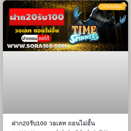
โปรโมชั่นสล็อต
ฝาก20รับ100 วอเลท ถอนไม่อั้น