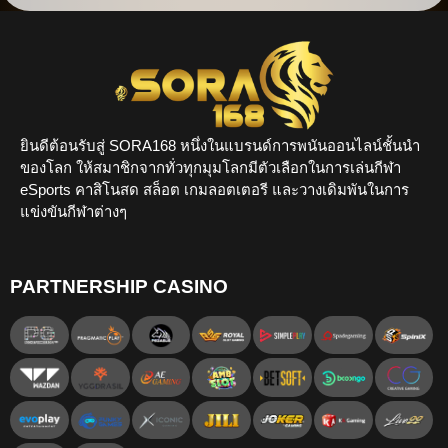
ยินดีต้อนรับสู่ SORA168 หนึ่งในแบรนด์การพนันออนไลน์ชั้นนำ
ของโลก ให้สมาชิกจากทั่วทุกมุมโลกมีตัวเลือกในการเล่นกีฬา
eSports คาสิโนสด สล็อต เกมลอตเตอรี และวางเดิมพันในการ
แข่งขันกีฬาต่างๆ
PARTNERSHIP CASINO