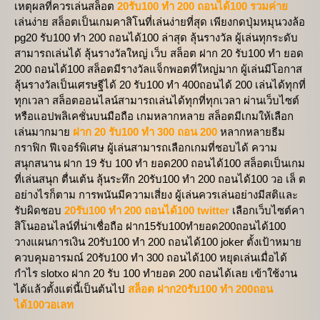
เหตุผลที่ควรเล่นสล็อต
20รับ100 ทํา 200 ถอนได้100 รวมค่าย
เล่นง่าย สล็อตเป็นเกมคาสิโนที่เล่นง่ายที่สุด เพียงกดปุ่มหมุนวงล้อ
pg20 รับ100 ทํา 200 ถอนได้100 ล่าสุด ลุ้นรางวัล ผู้เล่นทุกระดับ
สามารถเล่นได้ ลุ้นรางวัลใหญ่ เว็บ สล็อต ฝาก 20 รับ100 ทํา ยอด
200 ถอนได้100 สล็อตมีรางวัลแจ็กพอตที่ใหญ่มาก ผู้เล่นมีโอกาส
ลุ้นรางวัลเป็นเศรษฐีได้ 20 รับ100 ทํา 400ถอนได้ 200 เล่นได้ทุกที่
ทุกเวลา สล็อตออนไลน์สามารถเล่นได้ทุกที่ทุกเวลา ผ่านเว็บไซต์
หรือแอปพลิเคชั่นบนมือถือ เกมหลากหลาย สล็อตมีเกมให้เลือก
เล่นมากมาย
ฝาก 20 รับ100 ทํา 300 ถอน 200
หลากหลายธีม
กราฟิก ฟีเจอร์พิเศษ ผู้เล่นสามารถเลือกเกมที่ชอบได้ ความ
สนุกสนาน ฝาก 19 รับ 100 ทํา ยอด200 ถอนได้100 สล็อตเป็นเกม
ที่เล่นสนุก ตื่นเต้น ลุ้นระทึก 20รับ100 ทํา 200 ถอนได้100 วอ เล็ ต
อย่างไรก็ตาม การพนันมีความเสี่ยง ผู้เล่นควรเล่นอย่างมีสติและ
รับผิดชอบ
20รับ100 ทํา 200 ถอนได้100 twitter
เลือกเว็บไซต์คา
สิโนออนไลน์ที่น่าเชื่อถือ ฝาก15รับ100ทํายอด200ถอนได้100
วางแผนการเงิน 20รับ100 ทํา 200 ถอนได้100 joker ตั้งเป้าหมาย
ควบคุมอารมณ์ 20รับ100 ทํา 300 ถอนได้100 หยุดเล่นเมื่อได้
กำไร slotxo ฝาก 20 รับ 100 ทำยอด 200 ถอนได้เลย เข้าใช้งาน
ได้แล้วตั้งแต่นี้เป็นต้นไป
สล็อต ฝาก20รับ100 ทํา 200ถอน
ได้100วอเลท