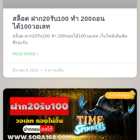
สล็อต ฝาก20รับ100 ทํา 200ถอน
ได้100วอเลท
สล็อต ฝาก20รับ100 ทํา 200ถอนได้100วอเลท เว็บไซต์เดิมพัน
ที่รองรับ
READ MORE »
มีนาคม 9, 2024
4 ความเห็น
โปรโมชั่นสล็อต