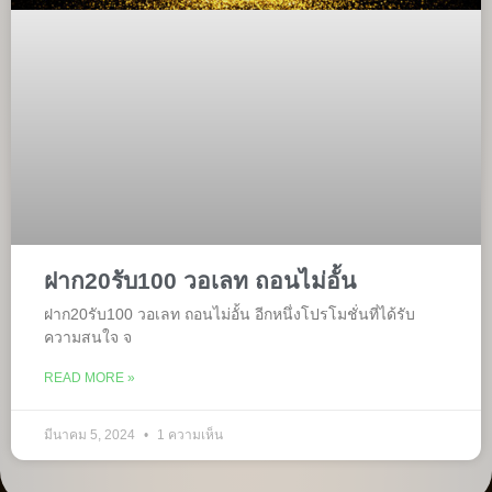
ฝาก20รับ100 วอเลท ถอนไม่อั้น
ฝาก20รับ100 วอเลท ถอนไม่อั้น อีกหนึ่งโปรโมชั่นที่ได้รับ
ความสนใจ จ
READ MORE »
มีนาคม 5, 2024
1 ความเห็น