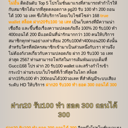
ไม่อั้น
ติดอันดับ Top 5 โปรโมชั่นมาแรงที่สามารถทำกำไรให้
กับสมาชิกได้มากที่สุดตลอดกาล pg20 รับ 100 ทํา 200 ถอน
ได้ 100 วอ เลท ซึ่งให้บริการโดยเว็บไซต์โซล่า 168
true
wallet สล็อต ฝาก20รับ100 วอ เลท
เป็นเว็บตรงที่มีความน่า
เชื่อถือ และขึ้นชื่อเรื่องความปลอดภัยถึง 100% 20 รับ100 ทํา
400ถอนได้ 200 มีแอดมินที่น่ารักมากกว่า 100 คนให้บริการ
สมาชิกทุกท่านอย่างเท่าเทียม 20รับ100ทํา400ถอน200 ดังนั้น
สำหรับใครที่สมัครสมาชิกเข้ามาเป็นส่วนหนึ่งกับเรา ท่านจึง
ไม่ต้องกังวลเกี่ยวกับความปลอดภัย ฝาก 20 รับ100 วอ เลท
ล่าสุด 2567 ท่านสามารถโฟกัสในการเดิมพันแบบเต็มที่
Gucci168 โปร ฝาก 20 รับ100 wallet และสร้างกำไรเข้า
กระเป๋า ผ่านระบบเว็บไซต์ที่เร็วที่สุดในโลก สล็อต
ฝาก15รับ100 ทํา 200ถอนได้100วอเลท ที่สำคัญมีระบบเสียง
ระดับ HD ให้บริการ
ฝาก20 รับ100 ทํา ยอด 300 ถอนได้ 300
ฝาก20 รับ100 ทํา ยอด 300 ถอนได้
300
ฝาก20 รับ100 ทํา ยอด 300 ถอนได้ 300
อีกหนึ่งโปรโมชั่นมาแรง