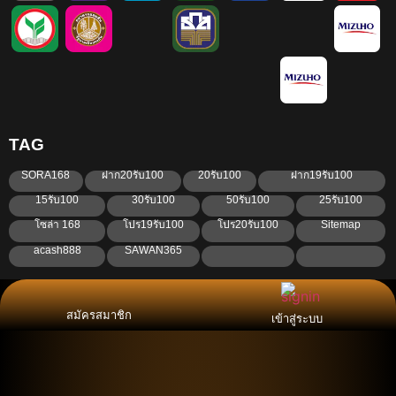
TAG
SORA168
ฝาก20รับ100
20รับ100
ฝาก19รับ100
15รับ100
30รับ100
50รับ100
25รับ100
โซล่า 168
โปร19รับ100
โปร20รับ100
Sitemap
acash888
SAWAN365
สมัครสมาชิก
เข้าสู่ระบบ