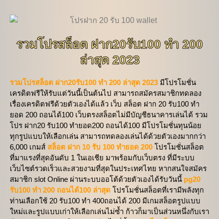
รวมโปรสล็อต ฝาก20รับ100 ทำ 200
ล่าสุด 2023
รวมโปรสล็อต ฝาก20รับ100 ทำ 200 ล่าสุด 2023
มีโปรโมชั่น
เครดิตฟรีให้รับแต่วันนี้เป็นต้นไป สามารถสมัครสมาชิกทดลอง
เรื่องเครดิตฟรีด้วยตัวเองได้แล้ว เว็บ สล็อต ฝาก 20 รับ100 ทํา
ยอด 200 ถอนได้100 เว็บตรงสล็อตไม่มีบัญชีธนาคารเล่นได้ รวม
โปร ฝาก20 รับ100 ทำยอด200 ถอนได้100 มีโปรโมชั่นทุนน้อย
ทุกรูปแบบให้เลือกเล่น สามารถทดลองเล่นได้ด้วยตัวเองมากกว่า
6,000 เกมส์
สล็อต ฝาก 10 รับ 100 ทำยอด 200
โปรโมชั่นสล็อต
ที่มาแรงที่สุดอันดับ 1 ในเอเชีย มาพร้อมกับเว็บตรง ที่มีระบบ
เว็บไซต์รวดเร็วและสวยงามที่สุดในประเทศไทย หากสนใจสมัคร
สมาชิก slot Online ผ่านระบบออโต้ด้วยตัวเองได้รับวันนี้
pg20
รับ100 ทํา 200 ถอนได้100 ล่าสุด
โปรโมชั่นสล็อตที่เรามีพลังทุก
ท่านเลือกใช้ 20 รับ100 ทํา 400ถอนได้ 200 มีเกมสล็อตรูปแบบ
ใหม่และรูปแบบเก่าให้เลือกเล่นไม่ซ้ำ ก้าวก็มาเป็นส่วนหนึ่งกับเรา