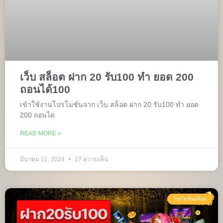
เว็บ สล็อต ฝาก 20 รับ100 ทํา ยอด 200
ถอนได้100
เข้าใช้งานโปรโมชั่นจาก เว็บ สล็อต ฝาก 20 รับ100 ทํา ยอด
200 ถอนได
READ MORE »
มีนาคม 11, 2024
27 ความเห็น
โปรโมชั่นสล็อต