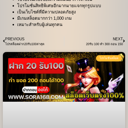
โปรโมชั่นสิทธิพิเศษอีกมากมายแจกทุกรูปแบบ
เป็นเว็บไซต์ที่มีความปลอดภัยสูง
มีเกมสล็อตมากกว่า 1,000 เกม
เหมาะสำหรับผู้เล่นทุกคน
PREVIOUS
NEXT
โปรสล็อตฝาก20รับ100ล่าสุด
20รับ 100 ทํา 300 ถอน 150
โปรโมชั่นสล็อต