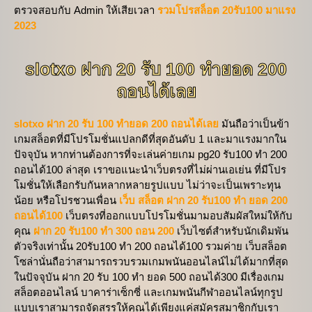
ตรวจสอบกับ Admin ให้เสียเวลา
รวมโปรสล็อต 20รับ100 มาแรง
2023
slotxo ฝาก 20 รับ 100 ทำยอด 200
ถอนได้เลย
slotxo ฝาก 20 รับ 100 ทำยอด 200 ถอนได้เลย
มันถือว่าเป็นข้า
เกมสล็อตที่มีโปรโมชั่นแปลกดีที่สุดอันดับ 1 และมาแรงมากใน
ปัจจุบัน หากท่านต้องการที่จะเล่นค่ายเกม pg20 รับ100 ทํา 200
ถอนได้100 ล่าสุด เราขอแนะนำเว็บตรงที่ไม่ผ่านเอเย่น ที่มีโปร
โมชั่นให้เลือกรับกันหลากหลายรูปแบบ ไม่ว่าจะเป็นเพราะทุน
น้อย หรือโปรชวนเพื่อน
เว็บ สล็อต ฝาก 20 รับ100 ทํา ยอด 200
ถอนได้100
เว็บตรงที่ออกแบบโปรโมชั่นมามอบสัมผัสใหม่ให้กับ
คุณ
ฝาก 20 รับ100 ทํา 300 ถอน 200
เว็บไซต์สำหรับนักเดิมพัน
ตัวจริงเท่านั้น 20รับ100 ทํา 200 ถอนได้100 รวมค่าย เว็บสล็อต
โซล่านั่นถือว่าสามารถรวบรวมเกมพนันออนไลน์ไม่ได้มากที่สุด
ในปัจจุบัน ฝาก 20 รับ 100 ทํา ยอด 500 ถอนได้300 มีเรื่องเกม
สล็อตออนไลน์ บาคาร่าเซ็กซี่ และเกมพนันกีฬาออนไลน์ทุกรูป
แบบเราสามารถจัดสรรให้คุณได้เพียงแค่สมัครสมาชิกกับเรา