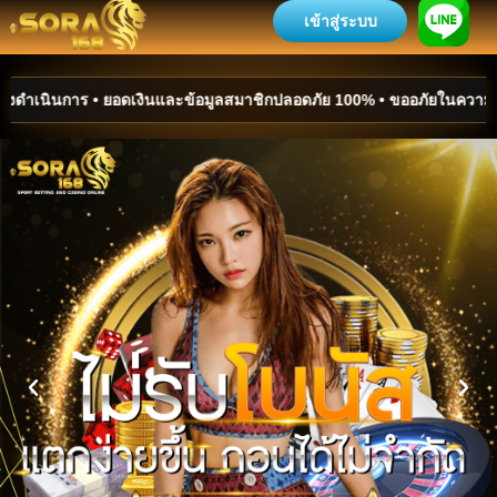
เข้าสู่ระบบ
ลสมาชิกปลอดภัย 100% • ขออภัยในความไม่สะดวก