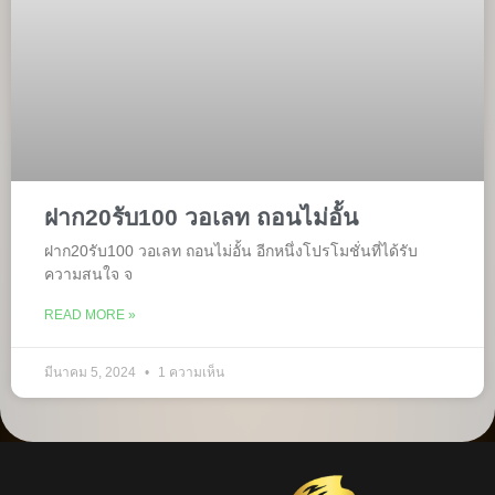
ฝาก20รับ100 วอเลท ถอนไม่อั้น
ฝาก20รับ100 วอเลท ถอนไม่อั้น อีกหนึ่งโปรโมชั่นที่ได้รับ
ความสนใจ จ
READ MORE »
มีนาคม 5, 2024
1 ความเห็น