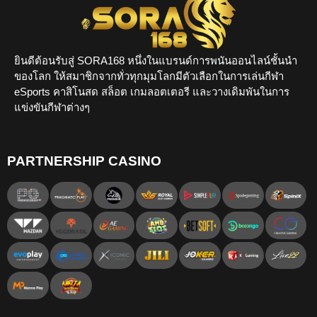
ยินดีต้อนรับสู่ SORA168 หนึ่งในแบรนด์การพนันออนไลน์ชั้นนำ
ของโลก ให้สมาชิกจากทั่วทุกมุมโลกมีตัวเลือกในการเล่นกีฬา
eSports คาสิโนสด สล็อต เกมลอตเตอรี และวางเดิมพันในการ
แข่งขันกีฬาต่างๆ
PARTNERSHIP CASINO