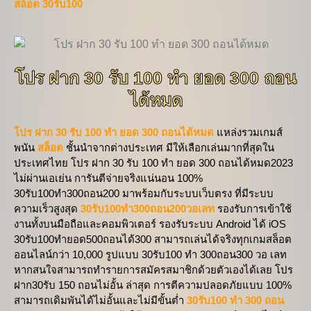
สล็อต 30รับ100
โปร ฝาก 30 รับ 100 ทํา ยอด 300 ถอน
ได้หมด
โปร ฝาก 30 รับ 100 ทํา ยอด 300 ถอนได้หมด
แหล่งรวมเกมส์
พนัน
สล็อต
ชั้นนำจากต่างประเทศ มีให้เลือกเล่นมากที่สุดใน
ประเทศไทย โปร ฝาก 30 รับ 100 ทํา ยอด 300 ถอนได้หมด2023
ไม่ผ่านเอเย่น การันตีจ่ายจริงแน่นอน 100%
30รับ100ทํา300ถอน200 มาพร้อมกับระบบเว็บตรง ที่มีระบบ
ความเร็วสูงสุด
30รับ100ทํา300ถอน200วอเลท
รองรับการเข้าใช้
งานทั้งบนมือถือและคอมพิวเตอร์ รองรับระบบ Android ได้ iOS
30รับ100ทํายอด500ถอนได้300 สามารถเล่นได้จริงทุกเกมสล็อต
ออนไลน์กว่า 10,000 รูปแบบ 30รับ100 ทํา 300ถอน300 วอ เลท
หากสนใจสามารถทำรายการสมัครสมาชิกด้วยตัวเองได้เลย โปร
ฝาก30รับ 150 ถอนไม่อั้น ล่าสุด การตีความปลอดภัยแบบ 100%
สามารถเดิมพันได้ไม่อั้นและไม่มีขั้นต่ำ
30รับ100 ทํา 300 ถอน