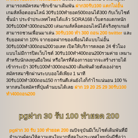
สามารถสมัครสมาชิกเข้ามาเดิมพัน
ฝาก30รับ100 แตกไม่อั้น
เกมส์สล็อตออนไลน์ 30รับ100ทํายอด500ถอนได้300 กับเว็บไซต์
ชั้นนำ ประจำประเทศไทยได้แล้ว SORA168 เว็บตรงแตกหนัก
30รับ100ทํา300ถอน200 เล่นเกมส์สล็อตออนไลน์ได้จริงทุกเกมส์
สามารถชวนเพื่อนมาเล่น
30รับ100 ทํา 300 ถอน 200 twitter
และ
รับยอดฝาก 10% จากยอดฝากของเพื่อนได้แบบไม่อั้น
30รับ100ทํา300ถอน200วอเลท เปิดให้บริการตลอด 24 ชั่วโมง
แบบไม่มีการปิดเว็บไซต์ 30รับ100ทํา400ถอน200รวมค่าย เหมาะ
สำหรับนักลงทุนมือใหม่ หรือใครที่ต้องการอยากจะสร้างรายได้
เข้ากระเป๋า 30รับ100ทํา300ถอน300 เดิมพันด้วยตังเองง่ายๆ
สมัครสมาชิกผ่านระบบออโต้เพียง 1 นาที
30รับ100ทํา300ถอน150 การันตีเล่นยังไงก็กำไรแน่นอน 100 %
หากสนใจสมัครที่ปุ่มด้านบนได้เลย
ฝาก 19 20 25 29 30รับ100
ทำ400ถอน200
pgฝาก 30 รับ 100 ทำยอด 200
pgฝาก 30 รับ 100 ทำยอด 200
ณปัจจุบันมีเว็บไซต์เดิมพันที่มี
จำนวนผู้คนให้ความสนใจมากที่สุดในประเทศไทยนั่นมีชื่อว่า