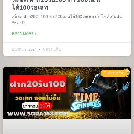
ได้100วอเลท
สล็อต ฝาก20รับ100 ทํา 200ถอนได้100วอเลท เว็บไซต์เดิมพัน
ที่รองรับ
READ MORE »
มีนาคม 9, 2024
4 ความเห็น
โปรโมชั่นสล็อต