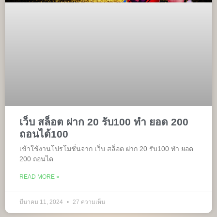
เว็บ สล็อต ฝาก 20 รับ100 ทํา ยอด 200
ถอนได้100
เข้าใช้งานโปรโมชั่นจาก เว็บ สล็อต ฝาก 20 รับ100 ทํา ยอด
200 ถอนได
READ MORE »
มีนาคม 11, 2024
27 ความเห็น