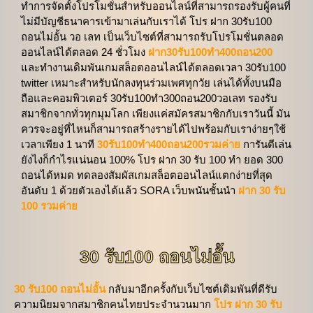
ทำการจัดตั้งโปรโมชั่นสำหรับออนไลน์ที่สามารถรองรับผู้คนที่
ไม่มีบัญชีธนาคารเข้ามาเล่นกับเราได้ โปร ฝาก 30รับ100
ถอนไม่อั้น วอ เลท เป็นเว็บไซต์ที่สามารถรับโปรโมชั่นตลอด
ออนไลน์ได้ตลอด 24 ชั่วโมง
ฝาก30รับ100ทํา400ถอน200
และทำงานเดิมพันเกมสล็อตออนไลน์ได้ตลอดเวลา 30รับ100
twitter เหมาะสำหรับนักลงทุนร่วมเพศทุกวัย เล่นได้ทั้งบนมือ
ถือและคอมพิวเตอร์ 30รับ100ทํา300ถอน200วอเลท รองรับ
สมาชิกจากทั่วทุกมุมโลก เพียงแค่สมัครสมาชิกกับเราวันนี้ มัน
ควรจะอยู่ที่ไหนก็สามารถสร้างรายได้ไปพร้อมกับเราง่ายๆใช้
เวลาเพียง 1 นาที
30รับ100ทํา400ถอน200รวมค่าย
การันตีเล่น
ยังไงก็กำไรแน่นอน 100% โปร ฝาก 30 รับ 100 ทํา ยอด 300
ถอนได้หมด ทดลองสัมผัสเกมสล็อตออนไลน์แตกง่ายที่สุด
อันดับ 1 ด้วยตัวเองได้แล้ว SORA เว็บพนันชั้นนำ
ฝาก 30 รับ
100 รวมค่าย
30 รับ100 ถอนไม่อั้น
30 รับ100 ถอนไม่อั้น
กลับมาอีกครั้งกับเว็บไซต์เดิมพันที่ดีรับ
ความนิยมจากสมาชิกคนไทยประจำนวนมาก
โปร ฝาก 30 รับ