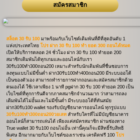
สมัครสมาชิก
สล็อต 30 รับ 100
มาพร้อมกับเว็บไซต์เดิมพันที่ดีที่สุดอันดับ 1
แห่งประเทศไทย
โปร ฝาก 30 รับ 100 ทํา ยอด 300 ถอนได้หมด
เปิดให้บริการตลอด 24 ชั่วโมง ฝาก 30 รับ 100 ทำยอด 200
สมาชิกเดิมพันได้ทุกเกมและออนไลน์กับเรา
30รับ100ทํา300ถอน200 เหมาะสำหรับนักเดิมพันที่ชื่นชอบการ
ลงทุนแบบไม่มีขั้นต่ำ ฝาก30รับ100ทํา400ถอน200 มีระบบออโต้
เป็นของตัวเอง สามารถทำรายการฝากถอนและสมัครสมาชิกด้วย
ตนเองได้ ใช้เวลาเพียง 1 นาที pgฝาก 30 รับ 100 ทำยอด 200 เป็น
เว็บไซต์ที่ทุกการันตีจากภาคสมาชิกจำนวนมาก ว่าสามารถลง
เดิมพันได้ไม่อั้นและไม่มีขั้นต่ำ มีระบบออโต้ที่ทันสมัย
ฝาก30รับ100 wallet รองรับบัญชีธนาคารออนไลน์ ทุกรูปแบบ
30รับ100ทํา300ถอน200วอเลท
สำหรับใครที่ไม่มีบัญชีธนาคาร
ออนไลน์ก็สามารถเล่นได้ เพียงแค่สมัครสมาชิก ผ่านช่องทาง
True wallet 30 รับ100 ถอนไม่อั้น เท่านี้คุณก็จะมีสิทธิ์รับสิทธิ
พิเศษ อีกมากมายกับเว็บไซต์ของเราเช่น เครดิตฟรี 100
โปร