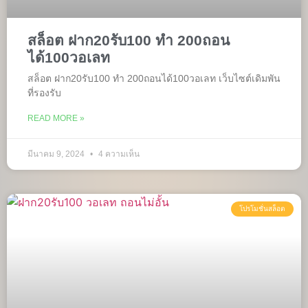
สล็อต ฝาก20รับ100 ทํา 200ถอน
ได้100วอเลท
สล็อต ฝาก20รับ100 ทํา 200ถอนได้100วอเลท เว็บไซต์เดิมพัน
ที่รองรับ
READ MORE »
มีนาคม 9, 2024
4 ความเห็น
โปรโมชั่นสล็อต