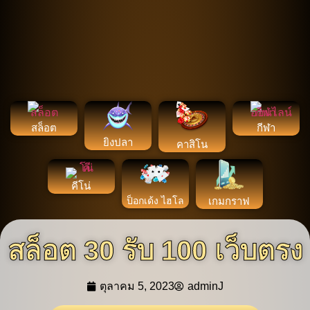
สล็อต
กีฬา
ยิงปลา
คาสิโน
คีโน่
เกมกราฟ
ป็อกเด้ง ไฮโล
สล็อต 30 รับ 100 เว็บตรง
ตุลาคม 5, 2023
adminJ