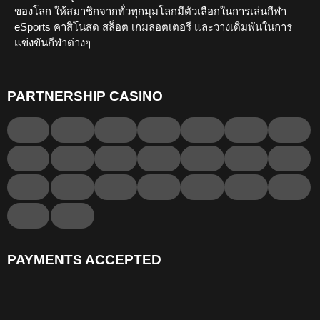
ของโลก ให้สมาชิกจากทั่วทุกมุมโลกมีตัวเลือกในการเล่นกีฬา
eSports คาสิโนสด สล็อต เกมลอตเตอรี และวางเดิมพันในการ
แข่งขันกีฬาต่างๆ
PARTNERSHIP CASINO
PAYMENTS ACCEPTED