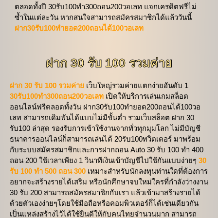
ตลอดทั้งปี 30รับ100ทํา300ถอน200วอเลท แจกเครดิตฟรีไม่
ซ้ำในแต่ละวัน หากสนใจสามารถสมัครสมาชิกได้แล้ววันนี้
ฝาก30รับ100ทํายอด200ถอนได้100วอเลท
ฝาก 30 รับ 100 รวมค่าย
ฝาก 30 รับ 100 รวมค่าย
เว็บใหญ่รวมค่ายแตกง่ายอันดับ 1
30รับ100ทํา300ถอน200วอเลท
เปิดให้บริการเล่นเกมสล็อต
ออนไลน์ฟรีตลอดทั้งวัน ฝาก30รับ100ทํายอด200ถอนได้100วอ
เลท สามารถเดิมพันได้แบบไม่มีขั้นต่ำ รวมเว็บสล็อต ฝาก 30
รับ100 ล่าสุด รองรับการเข้าใช้งานจากทั่วทุกมุมโลก ไม่มีบัญชี
ธนาคารออนไลน์ก็สามารถเล่นได้ 20รับ100ทวิตเตอร์ มาพร้อม
กับระบบสมัครสมาชิกและการฝากถอน Auto 30 รับ 100 ทํา 400
ถอน 200 ใช้เวลาเพียง 1 วินาทีเงินเข้าบัญชีไปใช้กันแบบง่ายๆ
30
รับ 100 ทํา 500 ถอน 300
เหมาะสำหรับนักลงทุนท่านใดที่ต้องการ
อยากจะสร้างรายได้เสริม หรือนักศึกษาจบใหม่ใครที่กำลังว่างงาน
30 รับ 200 สามารถสมัครสมาชิกกับเรา แล้วเข้ามาสร้างรายได้
ด้วยตัวเองง่ายๆโดยใช้มือถือหรือคอมพิวเตอร์ก็ได้เช่นเดียวกัน
เป็นแหล่งสร้างไว้ได้ใช้ยินดีให้กับคนไทยจำนวนมาก สามารถ