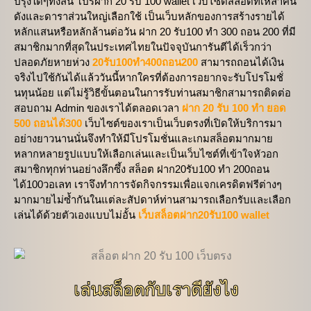
ปรุงใดๆทั้งสิ้น โปรฝาก 20 รับ 100 wallet เว็บไซต์สล็อตที่เหล่าคน
ดังและดาราส่วนใหญ่เลือกใช้ เป็นเว็บหลักของการสร้างรายได้
หลักแสนหรือหลักล้านต่อวัน ฝาก 20 รับ100 ทํา 300 ถอน 200 ที่มี
สมาชิกมากที่สุดในประเทศไทยในปัจจุบันการันตีได้เร็วกว่า
ปลอดภัยหายห่วง
20รับ100ทํา400ถอน200
สามารถถอนได้เงิน
จริงไปใช้กันได้แล้ววันนี้หากใครที่ต้องการอยากจะรับโปรโมชั่
นทุนน้อย แต่ไม่รู้วิธีขั้นตอนในการรับท่านสมาชิกสามารถติดต่อ
สอบถาม Admin ของเราได้ตลอดเวลา
ฝาก 20 รับ 100 ทํา ยอด
500 ถอนได้300
เว็บไซต์ของเราเป็นเว็บตรงที่เปิดให้บริการมา
อย่างยาวนานนั่นจึงทำให้มีโปรโมชั่นและเกมสล็อตมากมาย
หลากหลายรูปแบบให้เลือกเล่นและเป็นเว็บไซต์ที่เข้าใจหัวอก
สมาชิกทุกท่านอย่างลึกซึ้ง สล็อต ฝาก20รับ100 ทํา 200ถอน
ได้100วอเลท เราจึงทำการจัดกิจกรรมเพื่อแจกเครดิตฟรีต่างๆ
มากมายไม่ซ้ำกันในแต่ละสัปดาห์ท่านสามารถเลือกรับและเลือก
เล่นได้ด้วยตัวเองแบบไม่อั้น
เว็บสล็อตฝาก20รับ100 wallet
เล่นสล็อตกับเราดียังไง