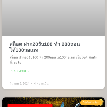
สล็อต ฝาก20รับ100 ทํา 200ถอน
ได้100วอเลท
สล็อต ฝาก20รับ100 ทํา 200ถอนได้100วอเลท เว็บไซต์เดิมพัน
ที่รองรับ
READ MORE »
มีนาคม 9, 2024
4 ความเห็น
โปรโมชั่นสล็อต