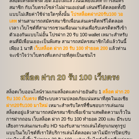
สล็อตเครดิตฟรีด้วยตัวเองได้แล้ววันนี้เพียงแค่ทำการสมัคร
สมาชิก กับเว็บตรงโซล่าไม่ผ่านเอเย่นต์ เล่นฟรีได้ตลอดทั้งปี
แบบไม่เสียค่าใช้จ่ายใดๆทั้งนั้น
โปรสล็อตฝาก20รับ100 วอ
เลท
ท่านสามารถสมัครสมาชิกเพื่อนเล่นเครดิตฟรีได้ตลอด
เวลา เว็บไซต์ที่สามารถชวนเพื่อนมาเล่นเพื่อรับเครดิตฟรีเข้า
ตัวเองกันแบบไม่อั้น โปรฝาก 20 รับ 100 wallet เหมาะสำหรับ
คนที่มีเพื่อนเยอะเป็นพิเศษ สามารถสมัครสมาชิกได้แล้ววันนี้
เพียง 1 นาที
เว็บสล็อต ฝาก 20 รับ 100 ทำยอด 200
แล้วท่าน
จะเข้าใจว่าเว็บตรงที่แตกง่ายที่สุดเป็นเช่นไร
สล็อต ฝาก 20 รับ 100 เว็บตรง
สล็อตเว็บออนไลน์รวมเกมสล็อตแตกง่ายอันดับ 1
สล็อต ฝาก 20
รับ 100 เว็บตรง
ที่มีระบบความปลอดภัยแน่นหนาที่สุดในเอเชีย
ฝาก20รับ100 มาใหม่
เหมาะสำหรับใครที่ชื่นชอบการเล่นเกม
สล็อตอยู่แล้วสามารถสมัครสมาชิกเพื่อเข้ามาเสพติดความเร็วใน
การฝากถอน เว็บสล็อต ฝาก 20 รับ 100 ทำยอด 200 และ มีระบบ
เสียงการเล่นเกมระดับ HD รองรับสามารถเล่นได้ทุกเกมทุกรูป
แบบในเว็บไซต์ที่เราให้บริการเล่นได้ตลอดเวลาไม่มีการปิดปรับ