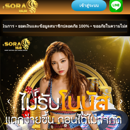
เข้าสู่ระบบ
าชิกปลอดภัย 100% • ขออภัยในความไม่สะดวก