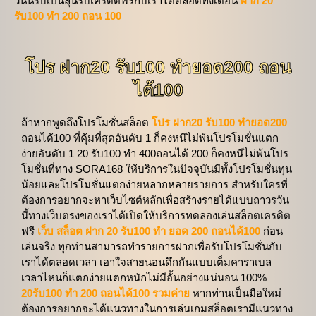
วันนี้รับเป็นลุ้นรับเครดิตฟรีกับเราได้ตลอดทั้งเดือน
ฝาก 20
รับ100 ทํา 200 ถอน 100
โปร ฝาก20 รับ100 ทำยอด200 ถอน
ได้100
ถ้าหากพูดถึงโปรโมชั่นสล็อต
โปร ฝาก20 รับ100 ทำยอด200
ถอนได้100 ที่คุ้มที่สุดอันดับ 1 ก็คงหนีไม่พ้นโปรโมชั่นแตก
ง่ายอันดับ 1 20 รับ100 ทํา 400ถอนได้ 200 ก็คงหนีไม่พ้นโปร
โมชั่นที่ทาง SORA168 ให้บริการในปัจจุบันมีทั้งโปรโมชั่นทุน
น้อยและโปรโมชั่นแตกง่ายหลากหลายรายการ สำหรับใครที่
ต้องการอยากจะหาเว็บไซต์หลักเพื่อสร้างรายได้แบบถาวรวัน
นี้ทางเว็บตรงของเราได้เปิดให้บริการทดลองเล่นสล็อตเครดิต
ฟรี
เว็บ สล็อต ฝาก 20 รับ100 ทํา ยอด 200 ถอนได้100
ก่อน
เล่นจริง ทุกท่านสามารถทำรายการฝากเพื่อรับโปรโมชั่นกับ
เราได้ตลอดเวลา เอาใจสายนอนดึกกันแบบเต็มคาราเบล
เวลาไหนก็แตกง่ายแตกหนักไม่มีอั้นอย่างแน่นอน 100%
20รับ100 ทํา 200 ถอนได้100 รวมค่าย
หากท่านเป็นมือใหม่
ต้องการอยากจะได้แนวทางในการเล่นเกมสล็อตเรามีแนวทาง