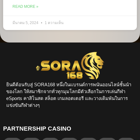
READ MORE »
มีนาคม 5, 2024
1 ความเห็น
ยินดีต้อนรับสู่ SORA168 หนึ่งในแบรนด์การพนันออนไลน์ชั้นนำ
ของโลก ให้สมาชิกจากทั่วทุกมุมโลกมีตัวเลือกในการเล่นกีฬา
eSports คาสิโนสด สล็อต เกมลอตเตอรี และวางเดิมพันในการ
แข่งขันกีฬาต่างๆ
PARTNERSHIP CASINO