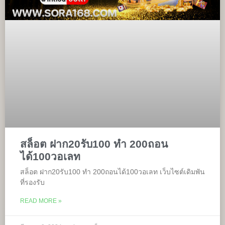
สล็อต ฝาก20รับ100 ทํา 200ถอน
ได้100วอเลท
สล็อต ฝาก20รับ100 ทํา 200ถอนได้100วอเลท เว็บไซต์เดิมพัน
ที่รองรับ
READ MORE »