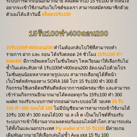
ระบบการฝากถอนอีกมากมาย สล็อตฝาก10 15 รับ100 หากสนใจ
อยากจะเข้าใช้งานกับเว็บไซต์ของเรา สามารถสมัครสมาชิกด้วย
ตัวเองได้แล้ววันนี้
สล็อต15รับ100
15รับ100ทํา400ถอน200
15รับ100ทํา400ถอน200
ทำไมต้องกลับไปใช้ที่สามารถทำ
รายการ ฝาก และ ถอน ได้จริงตลอด 24 ชั่วโมง
15รับ100 ทำ
ยอด400
มีการอัพเดทโปรโมชั่นใหม่ๆ ไหลเวียนมาให้เลือกรับไม่
ซ้ำในแต่ละสัปดาห์ 1รับ100ทํา400ถอน200 อัดแน่นไปด้วยโปร
โมชั่นทุนน้อยหลากหลายรูปแบบ สามารถเลือกดูได้ที่หน้า
เว็บไซต์หลักของทาง SORA 168 โปร 15 รับ100 ทำ 300 มี
กิจกรรมใช้เครดิตฟรีทันทีหลังจากการสมัครสมาชิก และสามารถ
เข้าร่วมกิจกรรมอีกมากมายได้ตลอดทุกวัน 15รับ100 ทํา 300
wallet รองรับระบบการฝากถอนผ่านระบบออโต้ วอเลท
20 รับ
100 ทํา 300 ถอนได้ 100
ไม่มีบัญชีธนาคารสามารถเข้าใช้งานได้
10รับ 100 ทํา 300 ถอนได้100 วอ ล เล็ ต เป็นเว็บไซต์ที่รองรับ
ระบบการเข้าใช้งานจากแพลตฟอร์มออนไลน์ทั่วโลก สามารถเล่น
ได้ทั้งในและนอกประเทศ
Pg wallet ฝาก 15 รับ100
มีค่ายเกม
เดิมพันมากมายให้เลือกเล่นไม่ซ้ำ Ava slot 15 รับ 100