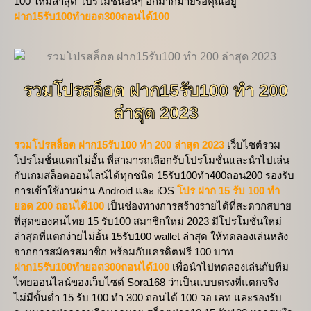
100 ใหม่ล่าสุด โปรโมชั่นอื่นๆ อีกมากมายรอคุณอยู่
ฝาก15รับ100ทํายอด300ถอนได้100
รวมโปรสล็อต ฝาก15รับ100 ทำ 200
ล่าสุด 2023
รวมโปรสล็อต ฝาก15รับ100 ทำ 200 ล่าสุด 2023
เว็บไซต์รวม
โปรโมชั่นแตกไม่อั้น พี่สามารถเลือกรับโปรโมชั่นและนำไปเล่น
กับเกมสล็อตออนไลน์ได้ทุกชนิด 15รับ100ทํา400ถอน200 รองรับ
การเข้าใช้งานผ่าน Android และ iOS
โปร ฝาก 15 รับ 100 ทํา
ยอด 200 ถอนได้100
เป็นช่องทางการสร้างรายได้ที่สะดวกสบาย
ที่สุดของคนไทย 15 รับ100 สมาชิกใหม่ 2023 มีโปรโมชั่นใหม่
ล่าสุดที่แตกง่ายไม่อั้น 15รับ100 wallet ล่าสุด ให้ทดลองเล่นหลัง
จากการสมัครสมาชิก พร้อมกับเครดิตฟรี 100 บาท
ฝาก15รับ100ทํายอด300ถอนได้100
เพื่อนำไปทดลองเล่นกับทีม
ไทยออนไลน์ของเว็บไซต์ Sora168 ว่าเป็นแบบตรงที่แตกจริง
ไม่มีขั้นต่ำ 15 รับ 100 ทํา 300 ถอนได้ 100 วอ เลท และรองรับ