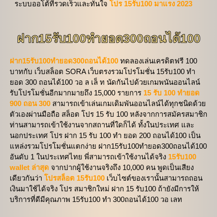
ระบบออโต้ที่รวดเร็วและทันใจ
โปร 15รับ100 มาแรง 2023
ฝาก15รับ100ทํายอด300ถอนได้100
ฝาก15รับ100ทํายอด300ถอนได้100
ทดลองเล่นเครดิตฟรี 100
บาทกับ เว็บสล็อต SORA เว็บตรงรวมโปรโมชั่น 15รับ100 ทำ
ยอด 300 ถอนได้100 วอ ล เล็ ท นัดกันไปด้วยเกมพนันออนไลน์
รับโปรโมชั่นอีกมากมายถึง 15,000 รายการ
15 รับ 100 ทำยอด
900 ถอน 300
สามารถเข้าเล่นเกมเดิมพันออนไลน์ได้ทุกชนิดด้วย
ตัวเองผ่านมือถือ สล็อต โปร 15 รับ 100 หลังจากการสมัครสมาชิก
ท่านสามารถเข้าใช้งานจากสถานที่ใดก็ได้ ทั้งในประเทศ และ
นอกประเทศ โปร ฝาก 15 รับ 100 ทํา ยอด 200 ถอนได้100 เป็น
แหล่งรวมโปรโมชั่นแตกง่าย ฝาก15รับ100ทํายอด300ถอนได้100
อันดับ 1 ในประเทศไทย พี่สามารถเข้าใช้งานได้จริง
15รับ100
wallet ล่าสุด
จากปากผู้ใช้งานจริงถึง 10,000 คน พูดเป็นเสียง
เดียวกันว่า
โปรสล็อต 15รับ100
เว็บไซต์ของเรานั้นสามารถถอน
เงินมาใช้ได้จริง โปร สมาชิกใหม่ ฝาก 15 รับ100 ถ้ายังมีการให้
บริการที่ดีมีคุณภาพ 15รับ100 ทํา 300ถอนได้100 วอ เลท