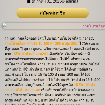
ธันวาคม 31, 2023
adminJ
สมัครสมาชิก
ร่วมเล่นเกมสล็อตออนไลน์ ไปพร้อมกับเว็บไซต์ที่สามารถรวบ
รวมโปรสล็อต ฝาก 15 รับ 100 ทำ 200 ล่าสุด 2024
ไว้ให้เล่นมาก
ที่สุดตลอดปี ดูแลสนุกสนานกับการเล่นเกมสล็อตออนไลน์จำนวน
มาก
15รับ100ทํา400ถอน200
เลือกรับโปรโมชั่นทุนน้อย ที่
สามารถทำรายการฝากถอนไม่อั้นและไม่มีขั้นต่ำตลอด 24
ชั่วโมง รวมโปรสล็อต ฝาก15รับ100 ทำ 200 ล่าสุด 2024 เว็บไซต์
แตกหนักไม่มีขั้นต่ำ ที่สามารถเข้าใช้งานได้ทั้งบนมือถือและ
คอมพิวเตอร์ โปร ฝาก 15 รับ 100 ทํา ยอด 200 ถอนได้100
เพลิดเพลินไปกับการสร้างรายได้ โปร สมาชิกใหม่ ฝาก 15 รับ100
สามารถเลือกเล่นคู่กับเกมส์ออนไลน์ได้ทุกชนิด
15 รับ 100 ทํา
300 ถอนได้ 100 วอ เลท
เพื่อสร้างรายได้ก็กระเป๋าตัวเองแบบ
ง่ายๆ ใช้เวลาสมัครสมาชิกเพียง 1 นาทีเท่านั้น 15รับ100 wallet
ล่าสุด ลงเดิมพันตั้งแต่ 1 บาทเป็นต้นไปด้วยตัวเอง ฝาก 10 รับ