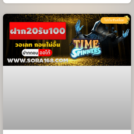
โปรโมชั่นสล็อต