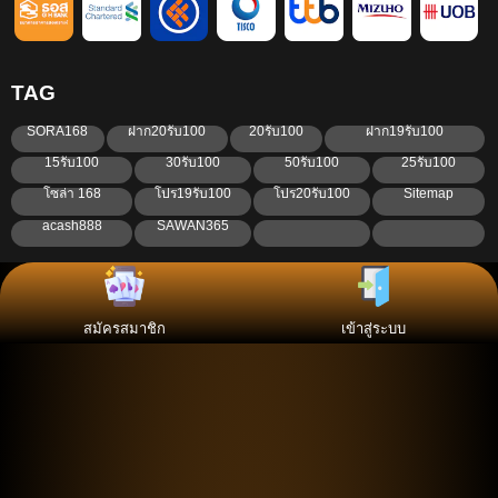
TAG
SORA168
ฝาก20รับ100
20รับ100
ฝาก19รับ100
15รับ100
30รับ100
50รับ100
25รับ100
โซล่า 168
โปร19รับ100
โปร20รับ100
Sitemap
acash888
SAWAN365
สมัครสมาชิก
เข้าสู่ระบบ