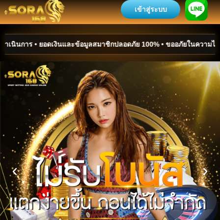
เข้าสู่ระบบ
สมาชิกปลอดภัย 100% • ขออภัยในความไม่สะดวก