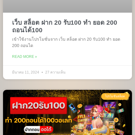
เว็บ สล็อต ฝาก 20 รับ100 ทํา ยอด 200
ถอนได้100
เข้าใช้งานโปรโมชั่นจาก เว็บ สล็อต ฝาก 20 รับ100 ทํา ยอด
200 ถอนได
READ MORE »
มีนาคม 11, 2024
27 ความเห็น
โปรโมชั่นสล็อต