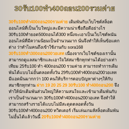
30รับ100ทํา400ถอน200รวมค่าย
30รับ100ทํา400ถอน200รวมค่าย
เดิมพันกับเว็บไซต์สล็อต
ออนไลน์ที่เป็นเว็บใหญ่และมีความน่าเชื่อถือดีอย่างไร
30รับ100ทํายอด500ถอนได้300 หนึ่งจะเอาเป็นเว็บไซต์พนัน
ออนไลน์ที่มีความนิยมเป็นจำนวนมาก นั่นจึงทำให้เห็นข้อแตก
ต่าง ว่าทำไมคนถึงเข้าใช้งานกับ sora168
30รับ100ทํา300ถอน200วอเลท
เนื่องจากเว็บไซต์ของเรานั้น
สามารถดูแลสมาชิกและเอาใจใส่สมาชิกทุกท่านได้อย่างเท่า
เทียม 25รับ100 ทํา 400ถอน200 รวมค่าย สามารถทำการเดิม
พันได้แบบไม่อั้นตลอดทั้งวัน 29รับ100ทํา400ถอน200วอเลท
มีแอดมินมากกว่า 100 คนให้บริการตอบปัญหาต่างๆให้กับ
สมาชิกทุกท่าน
ฝาก 19 20 25 29 30รับ100 ทำ400ถอน200
จึง
ทำให้นักเดิมพันส่วนใหญ่ให้ความสนใจและเข้ามาเดิมพันกับ
เราเป็นจำนวนมาก 30รับ100ทํา400ถอน200วอเลท จึงทำให้
สามารถสร้างรายได้แบบไม่มีสะดุดตลอดทั้งวัน
30รับ100ทํา400ถอน200 ทวิตเตอร์ เริ่มเล่นเกมส์สล็อตเดิมพัน
ไม่อั้นได้แล้ววันนี้
20รับ100ทํา400ถอน200รวมค่าย