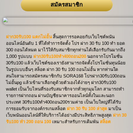
สมัครสมาชิก
ฝาก30รับ100 แตกไม่อั้น
สิ้นสุดการรอคอยกับเว็บไซต์พนัน
ออนไลน์อันดับ 1 ที่ได้ทำการจัดตั้ง โปร ฝาก 30 รับ 100 ทํา ยอด
300 ถอนได้หมด มาไว้ให้กับสมาชิกทุกท่านได้เลือกรับกันมากถึง
1,000 รูปแบบ
ฝาก30รับ100ทํา400ถอน200
นอกจากโปรโมชั่น
30รับ100 แล้วเว็บไซต์ของเรายังสามารถจัดตั้งโปรโมชั่นทุนน้อย
ในรูปแบบอื่นๆ สล็อต ฝาก 30 รับ 100 ถอนไม่อั้น หากท่านใด
สนใจสามารถสมัครสมาชิกกับ SORA168 โปรฝาก30รับ100ถอน
ไม่อั้นpg แล้วเข้ามาเลือกดูด้วยตัวเองได้ง่ายๆ ฝาก30รับ100
wallet เป็นเว็บไหนที่รองรับสมาชิกจากทั่วทุกมุมโลก สามารถทำ
รายการฝากถอน ผ่านบัญชีธนาคารออนไลน์ทั้งในและนอก
ประเทศ 30รับ100ทํา400ถอน200รวมค่าย เป็นเว็บใหญ่ที่ได้รับ
การยอมรับจากองค์กรเกมสล็อต
ฝาก 30 รับ 100 ล่าสุด
มาเป็น
เว็บพนันออนไลน์ที่ให้บริการได้อย่างมีประสิทธิภาพสูงสุด
ฝาก 30
รับ100 ทํา 200 ถอน 100
เหมาะสำหรับการเดิมพัน
สล็อต