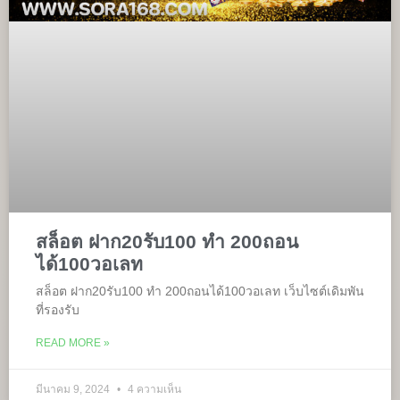
สล็อต ฝาก20รับ100 ทํา 200ถอน
ได้100วอเลท
สล็อต ฝาก20รับ100 ทํา 200ถอนได้100วอเลท เว็บไซต์เดิมพัน
ที่รองรับ
READ MORE »
มีนาคม 9, 2024
4 ความเห็น