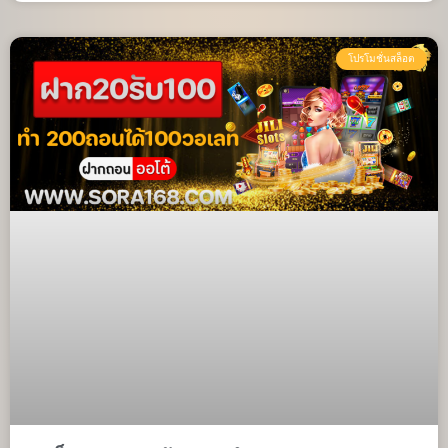
โปรโมชั่นสล็อต