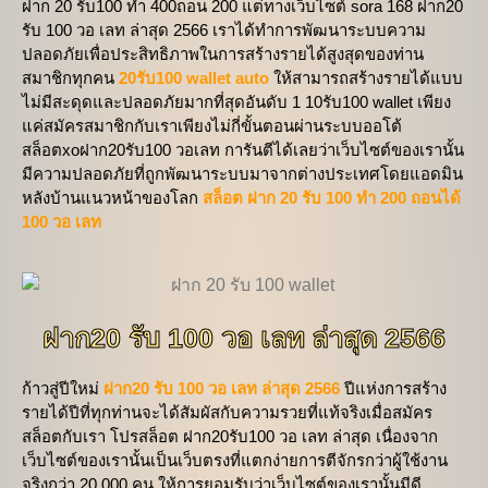
ฝาก 20 รับ100 ทํา 400ถอน 200 แต่ทางเว็บไซต์ sora 168 ฝาก20
รับ 100 วอ เลท ล่าสุด 2566 เราได้ทำการพัฒนาระบบความ
ปลอดภัยเพื่อประสิทธิภาพในการสร้างรายได้สูงสุดของท่าน
สมาชิกทุกคน
20รับ100 wallet
auto
ให้สามารถสร้างรายได้แบบ
ไม่มีสะดุดและปลอดภัยมากที่สุดอันดับ 1 10รับ100 wallet เพียง
แค่สมัครสมาชิกกับเราเพียงไม่กี่ขั้นตอนผ่านระบบออโต้
สล็อตxoฝาก20รับ100 วอเลท การันตีได้เลยว่าเว็บไซต์ของเรานั้น
มีความปลอดภัยที่ถูกพัฒนาระบบมาจากต่างประเทศโดยแอดมิน
หลังบ้านแนวหน้าของโลก
สล็อต ฝาก 20 รับ 100 ทํา 200 ถอนได้
100 วอ เลท
ฝาก20 รับ 100 วอ เลท ล่าสุด 2566
ก้าวสู่ปีใหม่
ฝาก20 รับ 100 วอ เลท ล่าสุด 2566
ปีแห่งการสร้าง
รายได้ปีที่ทุกท่านจะได้สัมผัสกับความรวยที่แท้จริงเมื่อสมัคร
สล็อตกับเรา โปรสล็อต ฝาก20รับ100 วอ เลท ล่าสุด เนื่องจาก
เว็บไซต์ของเรานั้นเป็นเว็บตรงที่แตกง่ายการตีจักรกว่าผู้ใช้งาน
จริงกว่า 20,000 คน ให้การยอมรับว่าเว็บไซต์ของเรานั้นมีดี