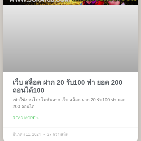
เว็บ สล็อต ฝาก 20 รับ100 ทํา ยอด 200
ถอนได้100
เข้าใช้งานโปรโมชั่นจาก เว็บ สล็อต ฝาก 20 รับ100 ทํา ยอด
200 ถอนได
READ MORE »
มีนาคม 11, 2024
27 ความเห็น