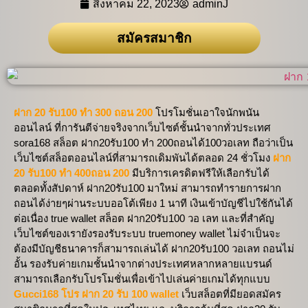
สิงหาคม 22, 2023
adminJ
สมัครสมาชิก
ฝาก 20 รับ100 ทํา 300 ถอน 200
โปรโมชั่นเอาใจนักพนัน
ออนไลน์ ที่การันตีจ่ายจริงจากเว็บไซต์ชั้นนำจากทั่วประเทศ
sora168 สล็อต ฝาก20รับ100 ทํา 200ถอนได้100วอเลท ถือว่าเป็น
เว็บไซต์สล็อตออนไลน์ที่สามารถเดิมพันได้ตลอด 24 ชั่วโมง
ฝาก
20 รับ100 ทํา 400ถอน 200
มีบริการเครดิตฟรีให้เลือกรับได้
ตลอดทั้งสัปดาห์ ฝาก20รับ100 มาใหม่ สามารถทำรายการฝาก
ถอนได้ง่ายๆผ่านระบบออโต้เพียง 1 นาที เงินเข้าบัญชีไปใช้กันได้
ต่อเนื่อง true wallet สล็อต ฝาก20รับ100 วอ เลท และที่สำคัญ
เว็บไซต์ของเรายังรองรับระบบ truemoney wallet ไม่จำเป็นจะ
ต้องมีบัญชีธนาคารก็สามารถเล่นได้ ฝาก20รับ100 วอเลท ถอนไม่
อั้น รองรับค่ายเกมชั้นนำจากต่างประเทศหลากหลายแบรนด์
สามารถเลือกรับโปรโมชั่นเพื่อเข้าไปเล่นค่ายเกมได้ทุกแบบ
Gucci168 โปร ฝาก 20 รับ 100 wallet
เว็บสล็อตที่มียอดสมัคร