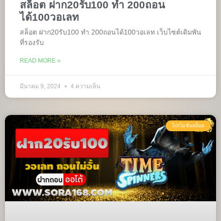
สล็อต ฝาก20รับ100 ทํา 200ถอน
ได้100วอเลท
สล็อต ฝาก20รับ100 ทํา 200ถอนได้100วอเลท เว็บไซต์เดิมพัน
ที่รองรับ
READ MORE »
มีนาคม 9, 2024
4 ความเห็น
โปรโมชั่นสล็อต