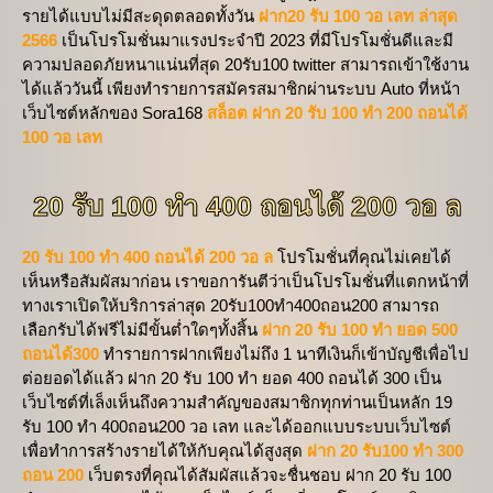
รายได้แบบไม่มีสะดุดตลอดทั้งวัน
ฝาก20 รับ 100 วอ เลท ล่าสุด
2566
เป็นโปรโมชั่นมาแรงประจำปี 2023 ที่มีโปรโมชั่นดีและมี
ความปลอดภัยหนาแน่นที่สุด 20รับ100 twitter สามารถเข้าใช้งาน
ได้แล้ววันนี้ เพียงทำรายการสมัครสมาชิกผ่านระบบ Auto ที่หน้า
เว็บไซต์หลักของ Sora168
สล็อต ฝาก 20 รับ 100 ทํา 200 ถอนได้
100 วอ เลท
20 รับ 100 ทํา 400 ถอนได้ 200 วอ ล
20 รับ 100 ทํา 400 ถอนได้ 200 วอ ล
โปรโมชั่นที่คุณไม่เคยได้
เห็นหรือสัมผัสมาก่อน เราขอการันตีว่าเป็นโปรโมชั่นที่แตกหน้าที่
ทางเราเปิดให้บริการล่าสุด 20รับ100ทํา400ถอน200 สามารถ
เลือกรับได้ฟรีไม่มีขั้นต่ำใดๆทั้งสิ้น
ฝาก 20 รับ 100 ทํา ยอด 500
ถอนได้300
ทำรายการฝากเพียงไม่ถึง 1 นาทีเงินก็เข้าบัญชีเพื่อไป
ต่อยอดได้แล้ว ฝาก 20 รับ 100 ทํา ยอด 400 ถอนได้ 300 เป็น
เว็บไซต์ที่เล็งเห็นถึงความสำคัญของสมาชิกทุกท่านเป็นหลัก 19
รับ 100 ทํา 400ถอน200 วอ เลท และได้ออกแบบระบบเว็บไซต์
เพื่อทำการสร้างรายได้ให้กับคุณได้สูงสุด
ฝาก 20 รับ100 ทํา 300
ถอน 200
เว็บตรงที่คุณได้สัมผัสแล้วจะชื่นชอบ ฝาก 20 รับ 100