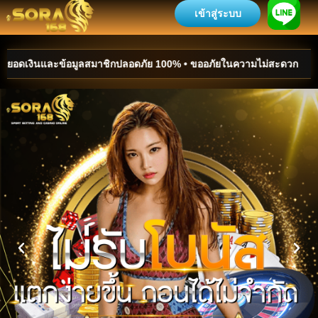
เข้าสู่ระบบ
ัย 100% • ขออภัยในความไม่สะดวก