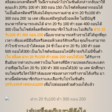
สล็อตแจกเครดิตฟรี วันนี้เราเล่นนำโปรโมชั่นดังกล่าวกลับมาให้
คุณแล้ว 20รับ 100 ทํา 300 ถอน 150 เว็บไซต์สล็อตฝากถอนได้
ไม่อั้นมีเครดิตฟรีให้เล่นได้ทุกเกมรวมค่าย ฝาก 20 รับ100 ทํา
300 ถอน 200 วอ เลท เพียงแค่มีทรูมันนี่วอลเล็ท ไม่มีบัญชี
ธนาคารก็สามารถเล่นได้ ฝาก 20 รับ 100 ทํา ยอด 400 ถอนได้
300 เป็นเว็บไซต์สล็อตที่สมัครสมาชิกไว้แล้วจะไม่เสียใจ
ฝาก 10
รับ100 ทํา 300 ถอน 200
เนื่องจากสามารถสร้างรายได้ได้ทุกที่ทุก
เวลา เพียงแค่มีมือถือหรือคอมพิวเตอร์สักเครื่อง คุณก็จะสามารถ
กำไรเข้ากระเป๋าได้ตลอด 24 ชั่วโมง ฝาก 20 รับ 100 ทํา ยอด
500 ถอนได้300 เป็นเว็บไซต์พนันออนไลน์ที่จ่ายจริงไม่มีขั้นต่ำ
เว็บ สล็อต ฝาก 20 รับ100 ทํา ยอด 200 ถอนได้100
ได้รับการ
ยืนยันจากต่างประเทศว่าเป็นเว็บตรงที่มีความปลอดภัยและแตก
ง่ายที่สุดในโลก 20 รับ 100 ทํา 300 ถอนได้100 วอ เลท นักศึกษา
จบใหม่หรือใครให้กำลังมองหาช่องทางการสร้างรายได้เสริม มา
ทางนี้สมัครสมาชิกกับเราและเลือกรับโปรโมชั่นดีๆ
20รับ100ทํา400ถอน200
เพื่อไปต่อยอดด้วยตัวเองได้แล้ว
เล่นสล็อตกับเราดียังไง