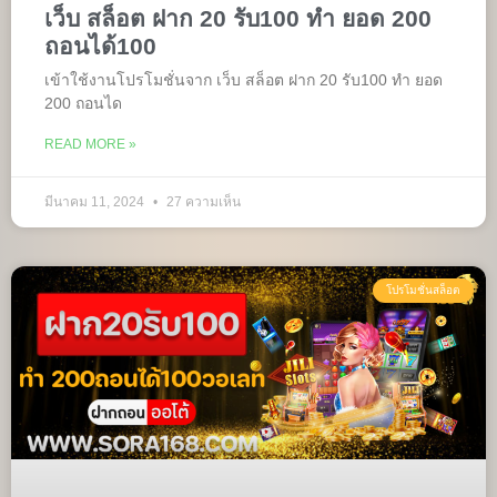
เว็บ สล็อต ฝาก 20 รับ100 ทํา ยอด 200
ถอนได้100
เข้าใช้งานโปรโมชั่นจาก เว็บ สล็อต ฝาก 20 รับ100 ทํา ยอด
200 ถอนได
READ MORE »
มีนาคม 11, 2024
27 ความเห็น
โปรโมชั่นสล็อต