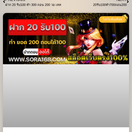
ฝาก 20 รับ100 ทํา 300 ถอน 200 วอ เลท
20รับ100ทํา700ถอน200
โปรโมชั่นสล็อต