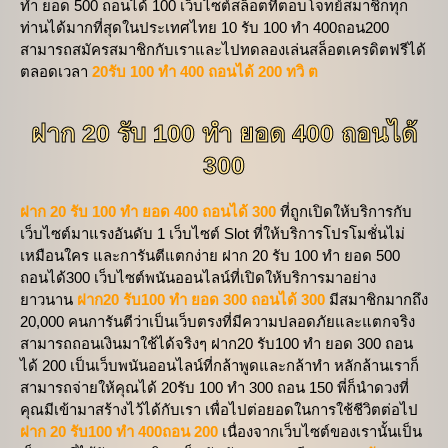
ทํา ยอด 500 ถอนได้ 100 เว็บไซต์สล็อตที่ตอบโจทย์สมาชิกทุก
ท่านได้มากที่สุดในประเทศไทย 10 รับ 100 ทํา 400ถอน200
สามารถสมัครสมาชิกกับเราและไปทดลองเล่นสล็อตเครดิตฟรีได้
ตลอดเวลา
20รับ 100 ทํา 400 ถอนได้ 200 ทวิ ต
ฝาก 20 รับ 100 ทํา ยอด 400 ถอนได้
300
ฝาก 20 รับ 100 ทํา ยอด 400 ถอนได้ 300
ที่ถูกเปิดให้บริการกับ
เว็บไซต์มาแรงอันดับ 1 เว็บไซต์ Slot ที่ให้บริการโปรโมชั่นไม่
เหมือนใคร และการันตีแตกง่าย ฝาก 20 รับ 100 ทํา ยอด 500
ถอนได้300 เว็บไซต์พนันออนไลน์ที่เปิดให้บริการมาอย่าง
ยาวนาน
ฝาก20 รับ100 ทํา ยอด 300 ถอนได้ 300
มีสมาชิกมากถึง
20,000 คนการันตีว่าเป็นเว็บตรงที่มีความปลอดภัยและแตกจริง
สามารถถอนเงินมาใช้ได้จริงๆ ฝาก20 รับ100 ทํา ยอด 300 ถอน
ได้ 200 เป็นเว็บพนันออนไลน์ที่กล้าพูดและกล้าทำ หลักล้านเราก็
สามารถจ่ายให้คุณได้ 20รับ 100 ทํา 300 ถอน 150 พี่ก็นำดวงที่
คุณมีเข้ามาสร้างไว้ได้กับเรา เพื่อไปต่อยอดในการใช้ชีวิตต่อไป
ฝาก 20 รับ100 ทํา 400ถอน 200
เนื่องจากเว็บไซต์ของเรานั้นเป็น