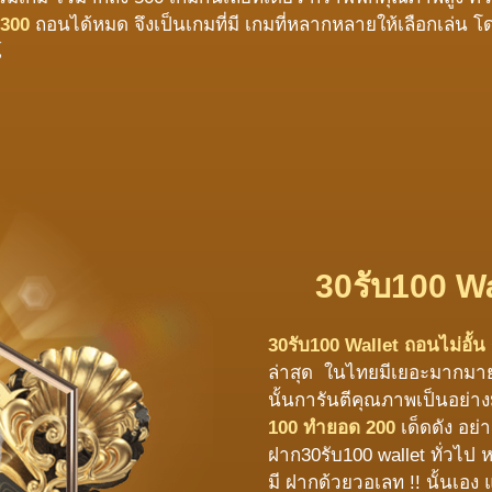
 300
ถอนได้หมด จึงเป็นเกมที่มี เกมที่หลากหลายให้เลือกเล่น โ
์
30รับ100 Wa
30รับ100 Wallet ถอนไม่อั้น
ล่าสุด ในไทยมีเยอะมากมาย 
นั้นการันตีคุณภาพเป็นอย่า
100 ทำยอด 200
เด็ดดัง อย
ฝาก30รับ100 wallet ทั่วไป หลา
มี ฝากด้วยวอเลท !! นั้นเอง