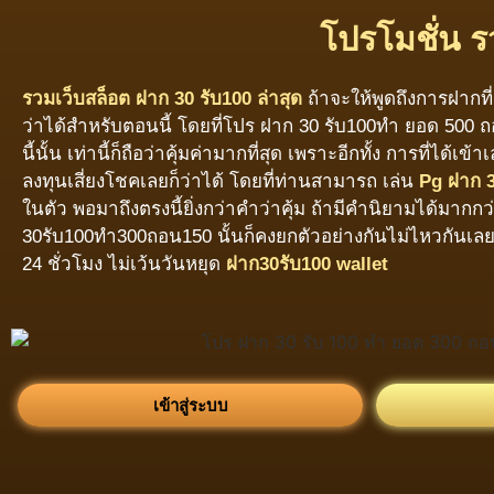
โปรโมชั่น ร
รวมเว็บสล็อต ฝาก 30 รับ100 ล่าสุด
ถ้าจะให้พูดถึงการฝากที่ค
ว่าได้สำหรับตอนนี้ โดยที่โปร ฝาก 30 รับ100ทำ ยอด 500 ถ
นี้นั้น เท่านี้ก็ถือว่าคุ้มค่ามากที่สุด เพราะอีกทั้ง การที่
ลงทุนเสี่ยงโชคเลยก็ว่าได้ โดยที่ท่านสามารถ เล่น
Pg ฝาก 3
ในตัว พอมาถึงตรงนี้ยิ่งกว่าคำว่าคุ้ม ถ้ามีคำนิยามได้มาก
30รับ100ทํา300ถอน150 นั้นก็คงยกตัวอย่างกันไม่ไหวกันเลย
24 ชั่วโมง ไม่เว้นวันหยุด
ฝาก30รับ100 wallet
เข้าสู่ระบบ