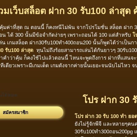
วมเว็บสล็อต ฝาก 30 รับ100 ล่าสุด ค
ุ้มค่าที่สุด ณ ตอนนี้ ก็คงหนีไม่พ้น จากโปรโมชั่น สล็อต ฝาก 30
อน ได้ 300 นั้นมีข้อจำกัดง่ายๆ เพราะถอนได้ 100 แต่สำหรับ
โ
ได้เข้าเล่น เกมสล็อต ฝาก30รับ100ทํา400ถอน200 นั้นก็พูดได้ว่าเป็
0 รับ100 ล่าสุด
ทุนไม่ถึงร้อยสามารถเล่นได้กันยาวๆ 30รับ10
กว่าคำว่าคุ้ม ก็คงใช้ไปแล้วตอนนี้ ไหนจะพูดถึงการ ฝากที่แสน
ทีเดียวเพราะมีเกมเด็ด เกมดังจากค่ายนั้นเยอะจนนับไม่ไหว จ
โปร ฝาก 30 ร
สมัครสมาชิก
โปร ฝาก 30 รับ 100 ทํา ย
ยังไม่รู้จักพีจี และหลายๆคนคง
30รับ100ทํา300ถอน200pg แต