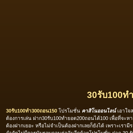
30รับ100ทํ
30รับ100ทํา300ถอน150
โปรโมชั่น
คาสิโนออนไลน์
เอาใจส
ต้องการเล่น ฝาก30รับ100ทํายอด200ถอนได้100 เพื่อที่จะหา
ต้องฝากเยอะ หรือไม่จำเป็นต้องฝากเลยก็ยังได้ เพราะเราม