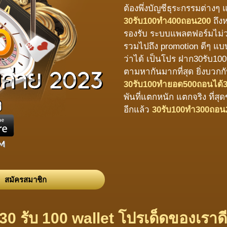
ต้องพึ่งบัญชีธุระกรรมต่างๆ
30รับ100ทํา400ถอน200
ถึง
รองรับ ระบบแพลตฟอร์มไม่ว่า
รวมไปถึง promotion ดีๆ แบบน
ว่าได้ เป็นโปร ฝาก30รับ10
ตามหากันมากที่สุด ยิ่งบวกก
30รับ100ทํายอด500ถอนได้
พันที่แตกหนัก แตกจริง ที่ส
อีกแล้ว
30รับ100ทํา300ถอน
สมัครสมาชิก
30 รับ 100 wallet โปรเด็ดของเราดี