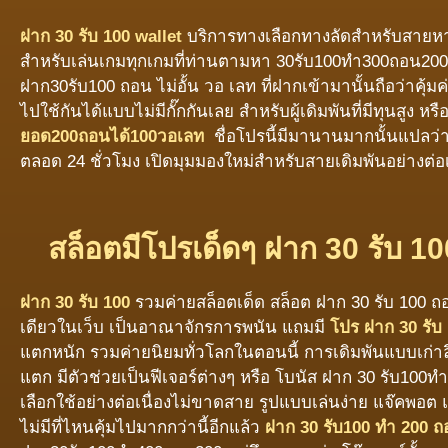
ฝาก 30 รับ 100 wallet
บริการทางเลือกทางลัดสำหรับสายหาคว
สำหรับเล่นเกมทุกเกมที่ท่านตามหา 30รับ100ทํา300ถอน20
ฝาก30รับ100 ถอน ไม่อั้น วอ เลท ที่ฝากเข้ามานั้นถือว่าคุ
ไปใช้กันได้แบบไม่มีกั๊กกันเลย สำหรับผู้เดิมพันที่มีทุนสูง 
ยอด200ถอนได้100วอเลท
ชื่อโปรนี้มีมานานมากนั้นแปลว่าผู
ตลอด 24 ชั่วโมง เปิดมุมมองใหม่สำหรับสายเดิมพันอย่างต่อ
สล็อตมีโปรเด็ดๆ ฝาก 30 รับ 1
ฝาก 30 รับ 100
รวมค่ายสล็อตเด็ด สล็อต ฝาก 30 รับ 100 ถอน
เดียวในเว็บ เป็นอาณาจักรการพนัน แถมมี
โปร ฝาก 30 รับ
แตกหนัก รวมค่ายนิยมทั่วโลกในตอนนี้ การเดิมพันแบบเก่าล
แตก มีตัวช่วยเป็นฟีเจอร์ต่างๆ หรือ โบนัส ฝาก 30 รับ100
เลือกใช้อย่างต่อเนื่องไม่ขาดสาย รูปแบบเล่นง่าย แจ๊คพอต แ
ไม่มีที่ไหนคุ้มไปมากกว่านี้อีกแล้ว
ฝาก 30 รับ100 ทํา 200 