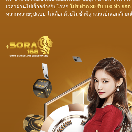
เวลาผ่านไปเร็วอย่างกับโกหก
โปร ฝาก 30 รับ 100 ทํา ยอด
หลากหลายรูปแบบ ไม่เลือกด้วยไม่ซ้ำมีลูกเล่นเป็นเอกลักษณ