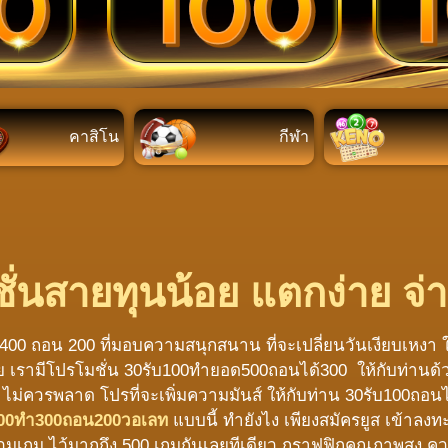
กีฬา
คาสิโน
่นสายทุนน้อย แตกง่าย จ่า
400 ถอน 200 ที่มอบความสนุกสนาน ที่จะเปลี่ยนวันเงียบเหงา ใ
ย เรามีโปรโมชั่น 30รับ100ทํายอด500ถอนได้300 ให้กับท่านด
ม่ควรพลาด โปรที่จะเพิ่มความมันส์ ให้กับท่าน 30รับ100ถอนไม่
100ทํา300ถอน200วอเลท
แบบนี้ ทำยังไง เพียงสมัครยูส เข้าลงท
วมเกม ไว้มากถึง 500 เกมกันเลยทีเดียว กราฟฟิกคุณภาพสูง ความ