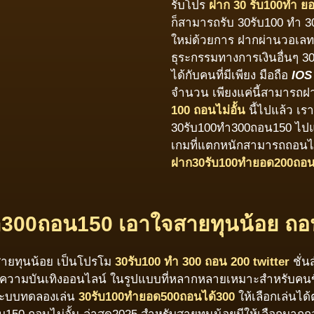
รับโปร
ฝาก 30 รับ100ทำ ยอ
ก็สามารถรับ 30รับ100 ทํา 
ใหม่ด้วยการ ฝากผ่านวอเลท 
ธุระกรรมทางการเงินอื่นๆ 30ร
ได้กับคนที่มีเพียง มือถือ
IOS
จำนวน เพียงแค่นี้สามารถฝา
100 ถอนไม่อั้น
นี้ไปแล้ว เร
30รับ100ทํา300ถอน150 ไปแล
เกมที่แตกหนักสามารถถอนได้
ฝาก30รับ100ทํายอด200ถอน
า300ถอน150 เอาใจสายทุนน้อย ถอน
ายทุนน้อย เป็นโปรโม
30รับ100 ทํา 300 ถอน 200 twitter
ชั่น
ความบันเทิงออนไลน์ ในรูปแบบที่หลากหลายเหมาะสำหรับคนขี้เบ
ีระบบทดลองเล่น
30รับ100ทํายอด500ถอนได้300
ให้เลือกเล่นได