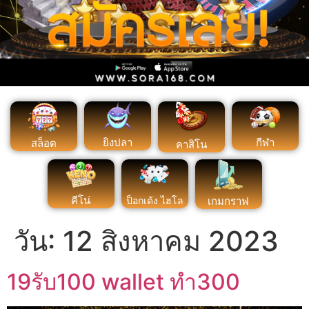
ยิงปลา
กีฬา
สล็อต
คาสิโน
คีโน่
เกมกราฟ
ป็อกเด้ง ไฮโล
วัน:
12 สิงหาคม 2023
19รับ100 wallet ทํา300