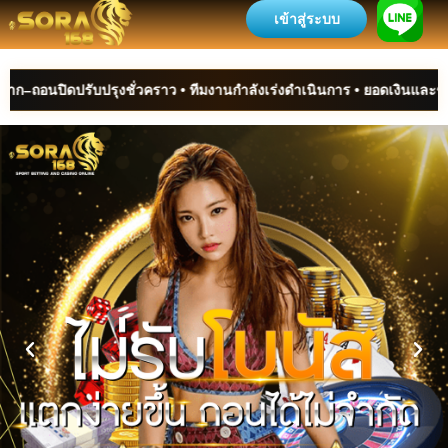
เข้าสู่ระบบ
ถอนปิดปรับปรุงชั่วคราว • ทีมงานกำลังเร่งดำเนินการ • ยอดเงินและข้อ