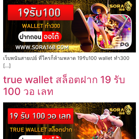
เว็บพนันสายเปย์ ที่ใครก็ห้ามพลาด 19รับ100 wallet ทํา300
[…]
true wallet สล็อตฝาก 19 รับ
100 วอ เลท