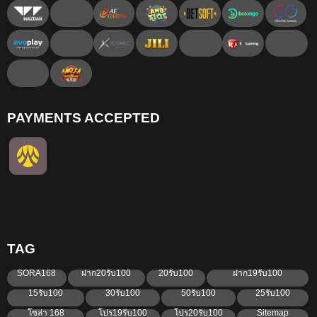
PAYMENTS ACCEPTED
TAG
SORA168
ฝาก20รับ100
20รับ100
ฝาก19รับ100
15รับ100
30รับ100
50รับ100
25รับ100
โซล่า 168
โปร19รับ100
โปร20รับ100
Sitemap