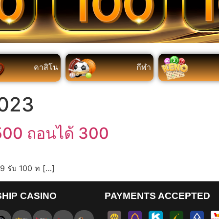
กีฬา
คาสิโน
2023
 500 ถอนได้ 300
9 รับ 100 ท […]
HIP CASINO
PAYMENTS ACCEPTED