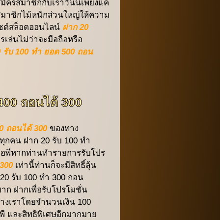
ัครสมาชิกกับเราวันนี้เพียงแค่
่สมาชิกไม้หนักส่วนใหญ่ให้ความ
บไซต์สล็อตออนไลน์
ฝาก 20
รเล่นไม่ว่าจะมือถือหรือ
 รับ 100 ทํา ยอด 500 ถอน
 400 ถอนได้ 300
0 ถอนได้ 300
ของทาง
ทุกคน ฝาก 20 รับ 100 ทํา
ีไอพีหากท่านทำรายการรับโปร
 300
เท่านี้ท่านก็จะมีสิทธิ์ลุ้น
 20 รับ 100 ทํา 300 ถอน
์มาก ฝากเพื่อรับโปรโมชั่น
ทางเราโดยจำนวนเงิน 100
ไอพี และสิทธิพิเศษอีกมากมาย