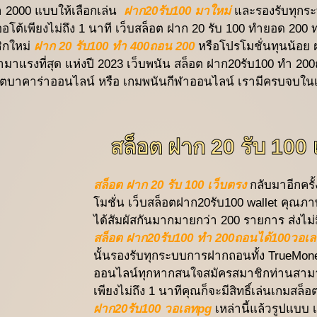
่า 2000 แบบให้เลือกเล่น
ฝาก20รับ100 มาใหม่
และรองรับทุกระบ
เพียงไม่ถึง 1 นาที เว็บสล็อต ฝาก 20 รับ 100 ทำยอด 200 ท่าน
ิกใหม่
ฝาก 20 รับ100 ทํา 400ถอน 200
หรือโปรโมชั่นทุนน้อย 
มาแรงที่สุด แห่งปี 2023 เว็บพนัน สล็อต ฝาก20รับ100 ทํา 200ถอ
อตบาคาร่าออนไลน์ หรือ เกมพนันกีฬาออนไลน์ เรามีครบจบในเว
สล็อต ฝาก 20 รับ 100 
สล็อต ฝาก 20 รับ 100 เว็บตรง
กลับมาอีกครั้
โมชั่น เว็บสล็อตฝาก20รับ100 wallet คุณภาพ
ได้สัมผัสกันมากมายกว่า 200 รายการ ส่งไม
สล็อต ฝาก20รับ100 ทํา 200ถอนได้100วอเ
นั้นรองรับทุกระบบการฝากถอนทั้ง TrueMo
ออนไลน์ทุกหากสนใจสมัครสมาชิกท่านสา
เพียงไม่ถึง 1 นาทีคุณก็จะมีสิทธิ์เล่นเกมสล็
ฝาก20รับ100 วอเลทpg
เหล่านี้แล้วรูปแบบ 