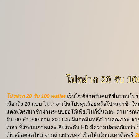
โปรฝาก 20 รับ 10
โปรฝาก 20 รับ 100 wallet
เว็บไซต์สำหรับคนที่ชื่นชอบโปรโม
เลือกถึง 20 แบบ ไม่ว่าจะเป็นโปรทุนน้อยหรือโปรสมาชิกให
แค่สมัครสมาชิกผ่านระบบออโต้เพียงไม่กี่ขั้นตอน สามารถเล่น
รับ100 ทํา 300 ถอน 200 แถมมีแอดมินหลังบ้านคุณภาพ จาก
เวลา ทั้งระบบภาพและเสียงระดับ HD มีความปลอดภัยกว่าเว
เว็บสล็อตสดใหม่ จากต่างประเทศ เปิดให้บริการเครดิตฟรี
2