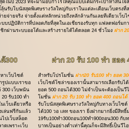
ี่สุดในปี 2023 ที่จะมามอบกำไรให้คุณแบบเต็มกระเป๋าห้าสนใจสม
์ลุ้นรับโบนัสสุดพิเศษรางวัลใหญ่กับเราในแต่ละเดือนเว็บตรงที
ยจ่ายจริง จ่ายตั้งแต่หลักหน่วยถึงหลักล้านกันเลยทีเดียวเว็
ะบบปฏิบัติการที่ปลอดภัยที่สุดในเอเชียรองรับทุก แฟลตฟอร์มกา
าชิกผ่านระบบออโต้และสร้างรายได้ได้ตลอด 24 ชั่วโมง
ฝาก 20
ได้300
ฝาก 20 รับ 100 ทํา ยอด
หาเว็บไซต์
สำหรับโปรโมชั่น
ฝาก20 รับ100 ทํา ยอด 30
ทุกรูปแบบเราขอ
เว็บไซต์โซล่าของเรานั้นสามารถเลือกรับได้
 300 เว็บพนัน
ยอด 500 ถอนได้300 ไม่จำเป็นจะต้องเป็นว
 20 รับ100 ทํา
โมชั่น
ฝาก 20 รับ 100 ทํา ยอด 400 ถอนได้
นเว็บเดียวหรือ
รับโบนัสสุดพิเศษรางวัลใหญ่กับทางเว็บไซต์
เล่นฟรีกันแล้ว
ได้100 วอ เลท ของเรา ยิ่งฝากมากยิ่งมีสิทธิ
ต้นไปเว็บสล็อต
19รับ100ทํา300ถอน100ทำ900ถอน300 กับ
ลาดเพราะเว็บ
บาทเป็นอย่างต่ำเท่านี้คุณก็จะมีสิทธิ์เป็นวี