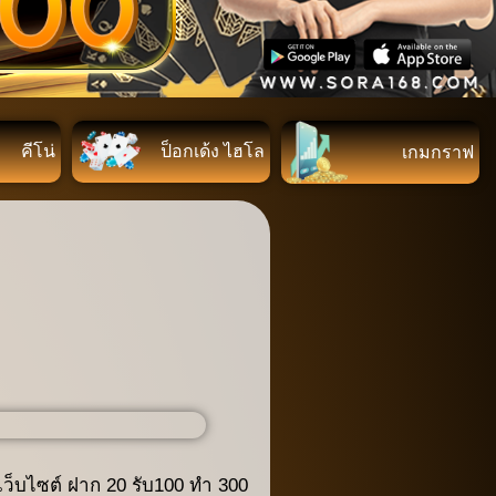
ป็อกเด้ง ไฮโล
คีโน่
เกมกราฟ
เว็บไซต์ ฝาก 20 รับ100 ทํา 300