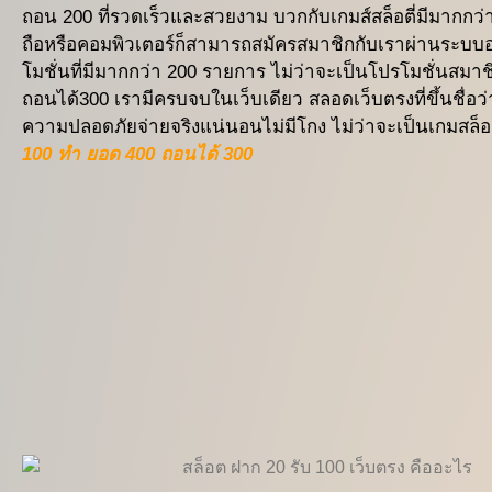
ถอน 200 ที่รวดเร็วและสวยงาม บวกกับเกมส์สล็อตี่มีมากกว
ถือหรือคอมพิวเตอร์ก็สามารถสมัครสมาชิกกับเราผ่านระบบออโต้
โมชั่นที่มีมากกว่า 200 รายการ ไม่ว่าจะเป็นโปรโมชั่นสมาช
ถอนได้300 เรามีครบจบในเว็บเดียว สลอดเว็บตรงที่ขึ้นชื่อว่า
ความปลอดภัยจ่ายจริงแน่นอนไม่มีโกง ไม่ว่าจะเป็นเกมสล็
100 ทํา ยอด 400 ถอนได้ 300