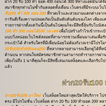
ฝาก 20 รับ 100 ทํา ยอด 400 ถอนได้ 300 ที่ทางแอดมินได้จ
สมาชิกทุกท่านไม่ซ้ำกันตลอดทั้งเดือน เว็บตรงที่มีระบบเว็บ
รับ100 ทํา 300 ถอน 200
ที่รวดเร็วและสวยงามแตกต่างจากเ
การันตีเรื่องความปลอดภัยเป็นอันดับต้นต้นของโลก เพียงแ
รายการฝากตั้งแต่วันนี้เป็นต้นไปคุณก็จะมีสิทธิ์ลุ้นรับโบนัส
100 ทํา 300 ถอนได้100 วอ เลท
เพื่อไปสร้างกำไรเข้ากระเป๋
แบบวิ่งหน่อยเว็บไซต์สลอดที่สามารถชวนเพื่อนมาเล่นเพื่อรั
กระเป๋าได้ สำหรับใครที่มีเพื่อนน้อยไม่ต้องกังวลเรามีโปรโม
20รับ100ทํา400ถอน200
ที่หลากหลายสามารถเลือกดูได้ที่หน
ด้านบน หากสนใจสมัครสมาชิกท่านสามารถทำรายการผ่า
เพียงไม่ถึง 1 นาทีคุณก็จะมีสิทธิ์เล่นเกมสล็อตและเลือกรับโปร
แล้ว
ฝาก20รับ100 ม
ฝาก20รับ100 มาใหม่
เว็บสล็อตใหม่ล่าสุดเปิดให้บริการ โปรฝ
ตรง มีโปรโมชั่น เว็บสล็อต ฝาก 20 รับ 100 ทำยอด 200 ห