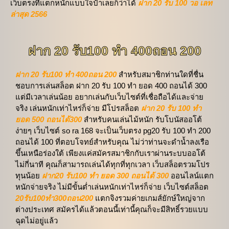
เว็บตรงที่แตกหนักแบบใจป๋าเลยก็ว่าได้
ฝาก 20 รับ 100 วอ เลท
ล่าสุด 2566
ฝาก 20 รับ100 ทํา 400ถอน 200
ฝาก 20 รับ100 ทํา 400ถอน 200
สำหรับสมาชิกท่านใดที่ชื่น
ชอบการเล่นสล็อต ฝาก 20 รับ 100 ทํา ยอด 400 ถอนได้ 300
แต่มีเวลาเล่นน้อย อยากเล่นกับเว็บไซต์ที่เชื่อถือได้และจ่าย
จริง เล่นหนักเท่าไหร่ก็จ่าย มีโปรสล็อต
ฝาก 20 รับ 100 ทํา
ยอด 500 ถอนได้300
สำหรับคนเล่นไม้หนัก รับโบนัสออโต้
ง่ายๆ เว็บไซต์ so ra 168 จะเป็นเว็บตรง pg20 รับ 100 ทํา 200
ถอนได้ 100 ที่ตอบโจทย์สำหรับคุณ ไม่ว่าท่านจะดำน้ำลงเรือ
ขึ้นเหนือร่องใต้ เพียงแค่สมัครสมาชิกกับเราผ่านระบบออโต้
ไม่กี่นาที คุณก็สามารถเล่นได้ทุกที่ทุกเวลา เว็บสล็อตรวมโปร
ทุนน้อย
ฝาก20 รับ100 ทํา ยอด 300 ถอนได้ 300
ออนไลน์แตก
หนักจ่ายจริง ไม่มีขั้นต่ำเล่นหนักเท่าไหร่ก็จ่าย เว็บไซต์สล็อต
20รับ100ทํา300ถอน200
แตกจิงรวมค่ายเกมส์ยักษ์ใหญ่จาก
ต่างประเทศ สมัครได้แล้วตอนนี้เท่านี้คุณก็จะมีสิทธิ์รวยแบบ
ฉุดไม่อยู่แล้ว