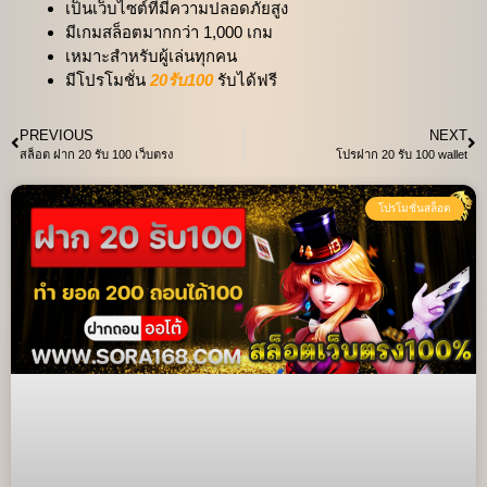
เป็นเว็บไซต์ที่มีความปลอดภัยสูง
มีเกมสล็อตมากกว่า 1,000 เกม
เหมาะสำหรับผู้เล่นทุกคน
มีโปรโมชั่น
20รับ100
รับได้ฟรี
PREVIOUS
NEXT
สล็อต ฝาก 20 รับ 100 เว็บตรง
โปรฝาก 20 รับ 100 wallet
โปรโมชั่นสล็อต