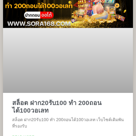
สล็อต ฝาก20รับ100 ทํา 200ถอน
ได้100วอเลท
สล็อต ฝาก20รับ100 ทํา 200ถอนได้100วอเลท เว็บไซต์เดิมพัน
ที่รองรับ