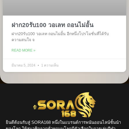
ฝาก20รับ100 วอเลท ถอนไม่อั้น
ฝาก20รับ100 วอเลท ถอนไม่อั้น อีกหนึ่งโปรโมชั่นที่ได้รับ
ความสนใจ จ
READ MORE »
มีนาคม 5, 2024
1 ความเห็น
ยินดีต้อนรับสู่ SORA168 หนึ่งในแบรนด์การพนันออนไลน์ชั้นนำ
ของโลก ให้สมาชิกจากทั่วทุกมุมโลกมีตัวเลือกในการเล่นกีฬา