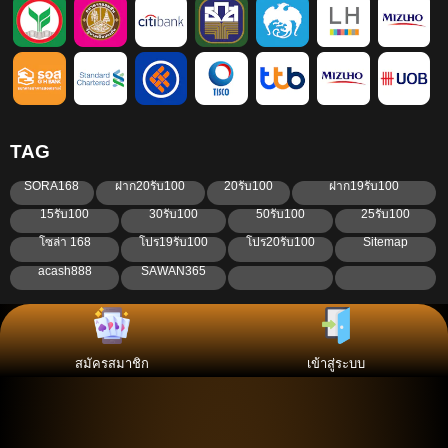
TAG
SORA168
ฝาก20รับ100
20รับ100
ฝาก19รับ100
15รับ100
30รับ100
50รับ100
25รับ100
โซล่า 168
โปร19รับ100
โปร20รับ100
Sitemap
acash888
SAWAN365
สมัครสมาชิก
เข้าสู่ระบบ