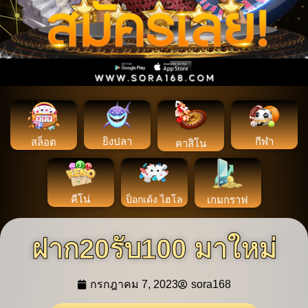
ยิงปลา
กีฬา
สล็อต
คาสิโน
คีโน่
เกมกราฟ
ป็อกเด้ง ไฮโล
ฝาก20รับ100 มาใหม่
กรกฎาคม 7, 2023
sora168