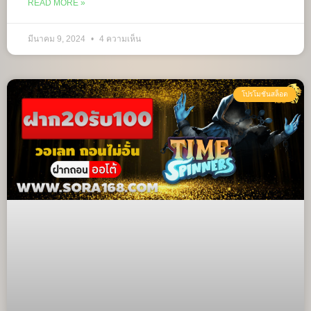
READ MORE »
มีนาคม 9, 2024
4 ความเห็น
โปรโมชั่นสล็อต