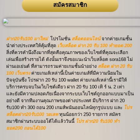
สมัครสมาชิก
ฝาก20รับ100 มาใหม่
โปรโมชั่น
สล็อตออนไลน์
จากค่ายเกมชั้น
นำต่างประเทศให้คุ้มที่สุด
เว็บสล็อต ฝาก 20 รับ 100 ทำยอด 200
สิ่งที่ควรคำนึงถึงมากที่สุดคือคุณภาพของเว็บไซต์ที่คุณจะเลือก
เล่นเพื่อสร้างรายได้ ดังนั้นเราจึงขอแนะนำเว็บสล็อต sora168 ไม่
ผ่านเอเย่นต์ ที่สามารถรวมค่ายเกมชั้นนำอย่าง
สล็อต ฝาก 20 รับ
100 เว็บตรง
ค่ายเกมส์เหล่านี้เป็นค่ายเกมส์ที่มีความนิยมใน
ปัจจุบันซึ่ง โปรฝาก 20 รับ 100 wallet ค่ายเกมส์เหล่านี้เรามีให้
บริการครบจบในเว็บไซต์เดียว ฝาก 20 รับ 100 เทิ ร์ น. 2 เท่า
และยังมีความปลอดภัยเนื่องจากระบบเว็บไซต์ถูกออกแบบมาเป็น
อย่างดี จากทีมงานคุณภาพของต่างประเทศ มีบริการ ฝาก 20
รับ100 ทํา 300 ถอน 200 เกมส์พนันออนไลน์ทุกรูปแบบ และ
โปร
สล็อตฝาก20รับ100 วอเลท
ทุนน้อยกว่า 250 รายการ สมัคร
สมาชิกผ่านระบบออโต้ได้แล้ววันนี้
โปร ฝาก20 รับ100 ทำ
ยอด200 ถอนได้100