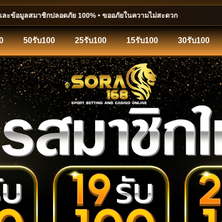
นความไม่สะดวก
0
50รับ100
25รับ100
15รับ100
30รับ100