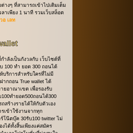
่างๆ ที่สามารถเข้าไปเติมเต็ม
วลาเพียง 1 นาที รวมเว็บสล็อต
 วอ เลท
allet
ำลังเป็นกังวลกับ เว็บไซต์ที่
บ 100 ทํา ยอด 300 ถอนได้
้บริการสำหรับใครที่ไม่มี
ากถอน True wallet ได้
ขยายอาณาเขต เพื่อรองรับ
0รับ100ทํายอด500ถอนได้300
ถสร้างรายได้ให้กับตัวเอง
ารเข้าใช้งานจากทุก
น๊ตบุ๊ค 30รับ100 twitter ไม่
ได้ทั้งสิ้นเพียงแค่สมัคร