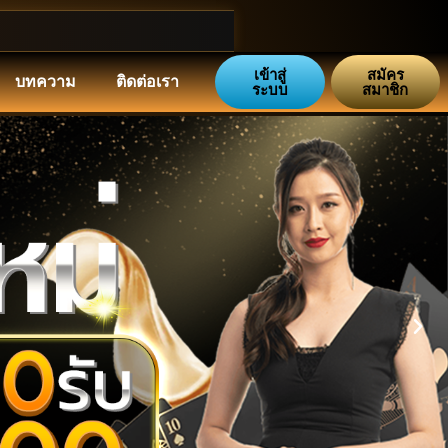
เข้าสู่
สมัคร
บทความ
ติดต่อเรา
ระบบ
สมาชิก