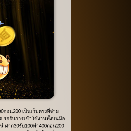
300ถอน200 เป็นเว็บตรงที่จ่าย
 รอรับการเข้าใช้งานทั้งบนมือ
ลน์ ฝาก30รับ100ทํา400ถอน200