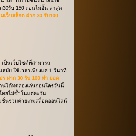
ะนำเอาโปรโมชั่นที่น่าสนใจ
ก30รับ 150 ถอนไม่อั้น ล่าสุด
มเว็บสล็อต ฝาก 30 รับ100
เป็นเว็บไซต์ที่สามารถ
มัย ใช้เวลาเพียงแค่ 1 วินาที
ปร ฝาก 30 รับ 100 ทํา ยอด
นได้ทดลองเล่นก่อนใครวันนี้
โดยไม่ซ้ำในแต่ละวัน
โมชั่นรวมค่ายเกมสล็อตออนไลน์