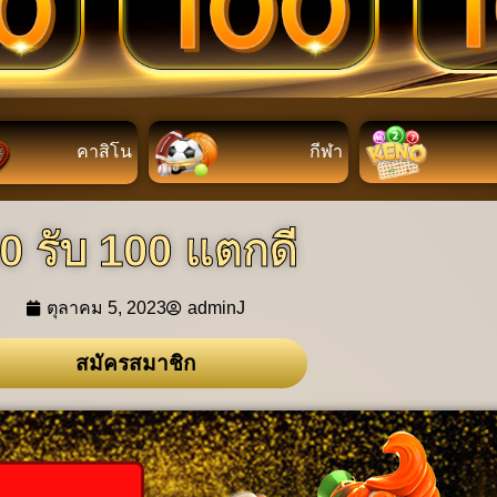
กีฬา
คาสิโน
0 รับ 100 แตกดี
ตุลาคม 5, 2023
adminJ
สมัครสมาชิก