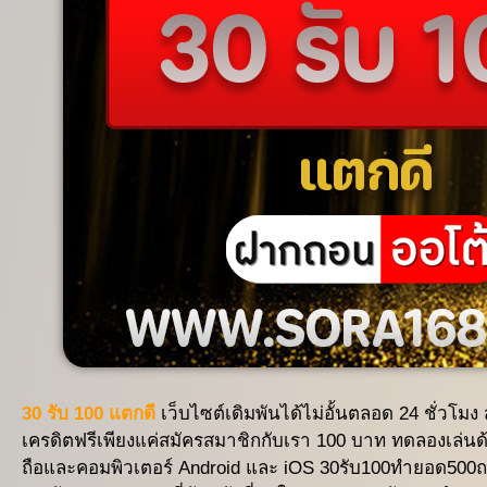
30 รับ 100 แตกดี
เว็บไซต์เดิมพันได้ไม่อั้นตลอด 24 ชั่วโมง 
เครดิตฟรีเพียงแค่สมัครสมาชิกกับเรา 100 บาท ทดลองเล่นด
ถือและคอมพิวเตอร์ Android และ iOS 30รับ100ทํายอด500