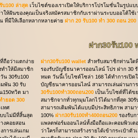
ับ100 ล่าสุด
เว็บไซต์ของเราเปิดให้บริการโปรโมชั่นในรูปแบบต
ทำให้ฝันของคุณเป็นจริงสมัครสมาชิกกับเราผ่านระบบออโต้ใช้เ
ณ ที่มีให้เลือกหลากหลายค่าย
ฝาก 20 รับ100 ทํา 300 ถอน 200
ฝาก30รับ100 w
ี่ถือว่าแตกง่าย
ฝาก30รับ100 wallet
สำหรับสมาชิกท่านใดที่ก
งทำให้มีสมาชิก
รองรับบัญชีธนาคารออนไลน์ โปร ฝาก 30 รั
ัน 30รับ100
หมด วันนี้เว็บไซต์โซล่า 168 ได้ทำการเปิดให
มพัน 30 รับ
บัญชีธนาคารออนไลน์ สามารถเล่นผ่านการฝ
อน150ทวิต มา
30รับ100ทํา300ถอน200
เป็นเว็บไซต์ที่ได้
 ทำยอด 300
สมาชิกจากทั่วทุกมุมโลกไว้ได้มากที่สุด 3
ะเทศ
สามารถเดิมพันได้แบบมีประสิทธิภาพ สามาร
ม่มีที่สิ้นสุด
100%
ฝาก30รับ100ทํา400ถอน200
รองรับก
อย่างคอยสอน
แพลตฟอร์มออนไลน์ทั้งมือถือและคอมพิวเตอร์โ
างการเล่นเกม
ว่าใครก็สามารถสร้างรายได้เข้ากระเป๋าตัวเอง