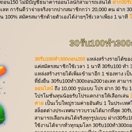
00ถอน150 ไม่มีบัญชีธนาคารออนไลน์ก็สามารถเล่นได้
ฝาก30รับ
ท การันตีว่าจ่ายจริงจากปากสมาชิกกว่า 20,000 คน ฝาก 30 รับ
นอน 100% สมัครสมาชิกด้วยตัวเองได้ง่ายๆใช้เวลาเพียง 1 นาที
โ
30รับ100ทํา30
30รับ100ทํา300ถอน200
แหล่งสร้างรายได้ขอ
แค่สมัครสมาชิกใช้เวลา 1 นาที 30รับ100 ทํา 3
แหล่งสร้างรายได้เพิ่มเข้ามาอีก 1 ช่องทาง เป
ที่ยั่งยืน 30รับ100ทํา300ถอน200วอเลท สามาร
ออนไลน์
ถึง 10,000 รูปแบบ โปร ฝาก 30 รับ 
โปรโมชั่นทุนน้อยรับโปรแตกง่ายให้เลือกเล่น
ค่าย
เป็นเว็บใหญ่รวมค่ายอันดับ 1 ในประเท
สล็อตต่างประเทศมารวบรวมได้มากที่สุด 30ร
สามารถเลือกเล่นได้จริงทุกรูปแบบ ฝาก30รับ
ใช้งานได้จากทั่วทุกมุมโลก 30รับ100ทํา300ถ