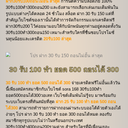
ฝาก30รับ100ถอนไม่อั้น ล่าสุด
การันตีความปลอดภัย 100%
30รับ100ทํา300ถอน200 และยังสามารถเลือกเล่นเกมเดิมพันใน
รูปแบบต่างๆได้ตลอด 24 ชั่วโมง สล็อต ฝาก 30 รับ 150 แต่ที่
สำคัญเว็บไซต์ของเรานั้นได้ทำการจัดกิจกรรมแจกเครดิตฟรี
ฝาก30รับ200 ไว้ค่อยมามอบให้กับนักพนันทุกท่านอยู่ตลอดทั้งวัน
30รับ100ทํา300ถอน150 เหมาะสำหรับใครที่ชื่นชอบโปรโมชั่
นทุนน้อยและเครดิต
20รับ100 ล่าสุด
30 รับ 100 ทํา ยอด 500 ถอนได้ 300
30 รับ 100 ทํา ยอด 500 ถอนได้ 300
จ่ายเครดิตฟรีไม่อั้นแล้ววัน
นี้เพียงสมัครสมาชิกกับเว็บไซต์ sora 168 30รับ100ทํา
ยอด500ถอนได้300วอเลท เว็บไซต์เดิมพันไม่รู้จบ มาพร้อมกับ
ระบบเว็บตรงที่ทันสมัยที่สุด
ฝาก 25 รับ 100 ทํา ยอด 500 ถอน
ได้300
สามารถทำรายการฝากถอนผ่านระบบออโต้ด้วยตัวเองได้
ง่ายๆ โปร ฝาก 30 รับ 100 ทํา ยอด 300 ถอนได้หมด ลองรับ
สมาชิกทุกรูปแบบไม่ว่าในหรือนอกประเทศ
30รับ100ทํา400ถอน200รวมค่าย สำหรับใครที่มีเพื่อนเยอะ