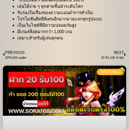
เล่นได้ง่าย ๆ ทุกค่ายชั้นนำระดับโลก
รับรองในเรื่องของความแม่นยำการทำเงิน
โปรโมชั่นสิทธิพิเศษอีกมากมายแจกทุกรูปแบบ
เป็นเว็บไซต์ที่มีความปลอดภัยสูง
มีเกมสล็อตมากกว่า 1,000 เกม
เหมาะสำหรับผู้เล่นทุกคน
PREVIOUS
NEXT
30รับ100 wallet
30 รับ 100 ล่าสุด
โปรโมชั่นสล็อต