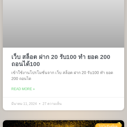
เว็บ สล็อต ฝาก 20 รับ100 ทํา ยอด 200
ถอนได้100
เข้าใช้งานโปรโมชั่นจาก เว็บ สล็อต ฝาก 20 รับ100 ทํา ยอด
200 ถอนได
READ MORE »
มีนาคม 11, 2024
27 ความเห็น
โปรโมชั่นสล็อต