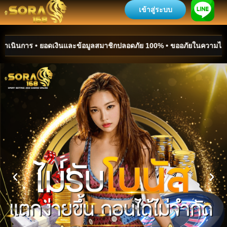
เข้าสู่ระบบ
 ยอดเงินและข้อมูลสมาชิกปลอดภัย 100% • ขออภัยในความไม่สะดวก