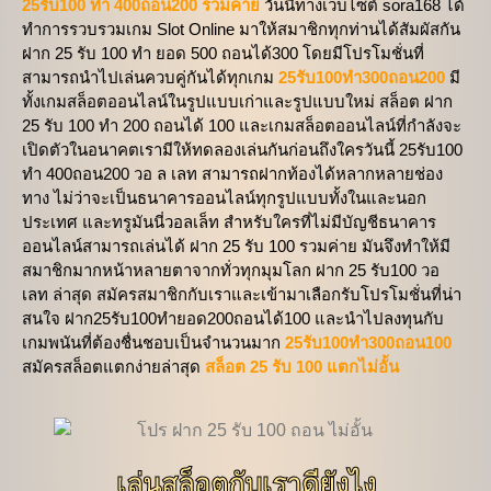
25รับ100 ทํา 400ถอน200 รวมค่าย
วันนี้ทางเว็บไซต์ sora168 ได้
ทำการรวบรวมเกม Slot Online มาให้สมาชิกทุกท่านได้สัมผัสกัน
ฝาก 25 รับ 100 ทํา ยอด 500 ถอนได้300 โดยมีโปรโมชั่นที่
สามารถนำไปเล่นควบคู่กันได้ทุกเกม
25รับ100ทํา300ถอน200
มี
ทั้งเกมสล็อตออนไลน์ในรูปแบบเก่าและรูปแบบใหม่ สล็อต ฝาก
25 รับ 100 ทํา 200 ถอนได้ 100 และเกมสล็อตออนไลน์ที่กำลังจะ
เปิดตัวในอนาคตเรามีให้ทดลองเล่นกันก่อนถึงใครวันนี้ 25รับ100
ทํา 400ถอน200 วอ ล เลท สามารถฝากท้องได้หลากหลายช่อง
ทาง ไม่ว่าจะเป็นธนาคารออนไลน์ทุกรูปแบบทั้งในและนอก
ประเทศ และทรูมันนี่วอลเล็ท สำหรับใครที่ไม่มีบัญชีธนาคาร
ออนไลน์สามารถเล่นได้ ฝาก 25 รับ 100 รวมค่าย มันจึงทำให้มี
สมาชิกมากหน้าหลายตาจากทั่วทุกมุมโลก ฝาก 25 รับ100 วอ
เลท ล่าสุด สมัครสมาชิกกับเราและเข้ามาเลือกรับโปรโมชั่นที่น่า
สนใจ ฝาก25รับ100ทํายอด200ถอนได้100 และนำไปลงทุนกับ
เกมพนันที่ต้องชื่นชอบเป็นจำนวนมาก
25รับ100ทํา300ถอน100
สมัครสล็อตแตกง่ายล่าสุด
สล็อต 25 รับ 100 แตกไม่อั้น
เล่นสล็อตกับเราดียังไง