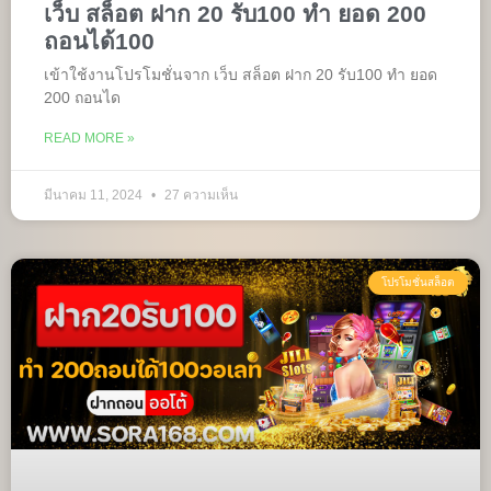
เว็บ สล็อต ฝาก 20 รับ100 ทํา ยอด 200
ถอนได้100
เข้าใช้งานโปรโมชั่นจาก เว็บ สล็อต ฝาก 20 รับ100 ทํา ยอด
200 ถอนได
READ MORE »
มีนาคม 11, 2024
27 ความเห็น
โปรโมชั่นสล็อต