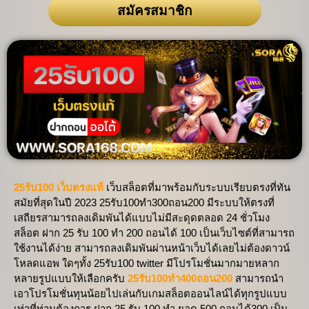
สมัครสมาชิก
25รับ100 เว็บตรงแท้
เว็บสล็อตที่มาพร้อมกับระบบเรียบตรงที่ทัน
สมัยที่สุดในปี 2023 25รับ100ทํา300ถอน200 มีระบบให้ตรงที่
เสถียรสามารถลงเดิมพันได้แบบไม่มีสะดุดตลอด 24 ชั่วโมง
สล็อต ฝาก 25 รับ 100 ทํา 200 ถอนได้ 100 เป็นเว็บไซต์ที่สามารถ
ใช้งานได้ง่าย สามารถลงเดิมพันผ่านหน้าเว็บได้เลยไม่ต้องดาวน์
โหลดแอพ ใดๆทั้ง 25รับ100 twitter มีโปรโมชั่นมากมายหลาก
หลายรูปแบบให้เลือกครับ
25รับ100ทํา400ถอน200
สามารถนำ
เอาโปรโมชั่นทุนน้อยไปเล่นกับเกมสล็อตออนไลน์ได้ทุกรูปแบบ
เท่าที่ท่านต้องการ ฝาก 25 รับ 100 ทํา ยอด 500 ถอนได้300 เป็น