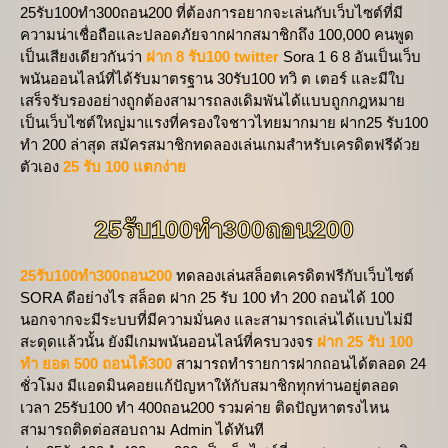
25รับ100ทํา300ถอน200 ที่ต้องการอยากจะเล่นกับเว็บไซต์ที่มี
ความน่าเชื่อถือและปลอดภัยจากฝากสมาชิกถึง 100,000 คนพูด
เป็นเสียงเดียวกันว่า
ฝาก 8 รับ100 twitter
Sora 1 6 8 อันเป็นเว็บ
พนันออนไลน์ที่ได้รับมาตรฐาน 30รับ100 ทวิ ต เตอร์ และมีใบ
เสร็จรับรองอย่างถูกต้องสามารถลงเดิมพันได้แบบถูกกฎหมาย
เป็นเว็บไซต์ใหญ่มาแรงที่ครองใจชาวไทยมากมาย ฝาก25 รับ100
ทํา 200 ล่าสุด สมัครสมาชิกทดลองเล่นเกมสำหรับเครดิตฟรีด้วย
ตัวเอง
25 รับ 100 แตกง่าย
25รับ100ทํา300ถอน200
25รับ100ทํา300ถอน200
ทดลองเล่นสล็อตเครดิตฟรีกับเว็บไซต์
SORA ดีอย่างไร สล็อต ฝาก 25 รับ 100 ทํา 200 ถอนได้ 100
นอกจากจะมีระบบที่มีความมั่นคง และสามารถเล่นได้แบบไม่มี
สะดุดแล้วนั้น ยังมีเกมพนันออนไลน์ที่ครบวงจร
ฝาก 25 รับ 100
ทํา ยอด 500 ถอนได้300
สามารถทำรายการฝากถอนได้ตลอด 24
ชั่วโมง มีแอดมินคอยแก้ปัญหาให้กับสมาชิกทุกท่านอยู่ตลอด
เวลา 25รับ100 ทํา 400ถอน200 รวมค่าย ติดปัญหาตรงไหน
สามารถติดต่อสอบถาม Admin ได้ทันที