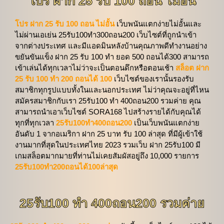
โปร ฝาก 25 รับ 100 ถอน ไม่อั้น
โปร ฝาก 25 รับ 100 ถอน ไม่อั้น
เว็บพนันแตกง่ายไม่อั้นและ
ไม่ผ่านเอเย่น 25รับ100ทํา300ถอน200 เว็บไซต์ที่ถูกนำเข้า
จากต่างประเทศ และมีแอดมินหลังบ้านคุณภาพดีทำงานอย่าง
ขยันขันแข็ง ฝาก 25 รับ 100 ทํา ยอด 500 ถอนได้300 สามารถ
เข้าเล่นได้ทุกเวลาไม่ว่าจะเป็นตอนดึกหรือตอนเช้า
สล็อต ฝาก
25 รับ 100 ทํา 200 ถอนได้ 100
เว็บไซต์ของเรานั้นรองรับ
สมาชิกทุกรูปแบบทั้งในและนอกประเทศ ไม่ว่าคุณจะอยู่ที่ไหน
สมัครสมาชิกกับเรา 25รับ100 ทํา 400ถอน200 รวมค่าย คุณ
สามารถนำเอาเว็บไซต์ SORA168 ไปสร้างรายได้กับคุณได้
ทุกที่ทุกเวลา
25รับ100ทํา400ถอน200
เป็นเว็บพนันแตกง่าย
อันดับ 1 จากอเมริกา ฝาก 25 บาท รับ 100 ล่าสุด ที่มีผู้เข้าใช้
งานมากที่สุดในประเทศไทย 2023 รวมเว็บ ฝาก 25รับ100 มี
เกมสล็อตมากมายที่ท่านไม่เคยสัมผัสอยู่ถึง 10,000 รายการ
25รับ100ทํา200ถอนได้100ล่าสุด
25รับ100 ทํา 400ถอน200 รวมค่าย