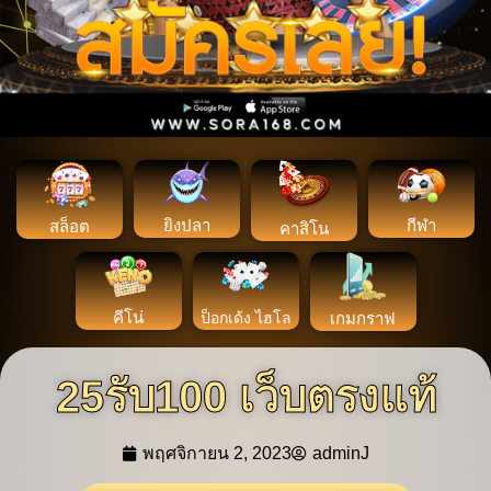
ยิงปลา
กีฬา
สล็อต
คาสิโน
คีโน่
เกมกราฟ
ป็อกเด้ง ไฮโล
25รับ100 เว็บตรงแท้
พฤศจิกายน 2, 2023
adminJ