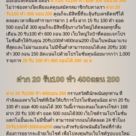
มือถือและคอมพิวเตอร์
ฝาก20 รับ100 ทํา ยอด 300 ถอนได้ 300
ไม่ว่าช่องทางใดเพียงแค่คุณสมัครสมาชิกกับทางเรา
ฝาก 20
รับ100 ทํา 300 ถอน 200
คุณก็จะมีสิทธิ์ที่จะลุ้นรับเครดิตฟรีได้
ตลอดเวลาเพียงทำรายการฝาก 1 ครั้ง ฝาก 15 รับ 100 ทํา ยอด
500 ถอนได้ 300 คุณก็จะมีสิทธิ์ลุ้นรางวัลใหญ่ได้ตลอดทุกสิ้น
เดือน 20 รับ100 ทํา 600 ถอน 300 เว็บใหญ่ใจป๋าที่คอยแจกโปร
โมชั่นดีๆให้กับคุณ 20รับ100ทํา400ถอน200 เป็นเว็บพนันมาแรง
ที่สุดและไม่ผ่านเอเย่น ไม่มีขั้นต่ำสามารถถอนได้เลย 20รับ 100
ทํา 300 ถอน 150 อัดแน่นไปด้วยโปรโมชั่นทุนน้อยมากกว่า 1,000
รายการ
20 รับ 100 ทํา 400 ถอนได้ 200 วอ ล
ฝาก 20 รับ100 ทํา 400ถอน 200
ฝาก 20 รับ100 ทํา 400ถอน 200
กราบสวัสดีนักพนันทุกท่าน ที่
กำลังมองหาเว็บไซต์ที่เปิดให้บริการโปรโมชั่นทุนน้อย ฝาก 20 รับ
100 ทํา ยอด 400 ถอนได้ 300 วันนี้เราขอเสนอเว็บตรงโซล่า 168
ฝาก 20 รับ 100 ทํา ยอด 500 ถอนได้300 เว็บไซต์รวมโปรโมชั่น
แตกไม่อั้นและไม่มีขั้นต่ำ สามารถฝากถอนได้ตลอด 24 ชั่วโมง
20รับ100ทํา300ถอน200
เหมาะสำหรับนักพนันมือใหม่ที่กำลัง
ต้องการอยากจะย้ายเว็บไซต์ เพื่อไปลงทุนกับเว็บไซต์รูปแบบใหม่