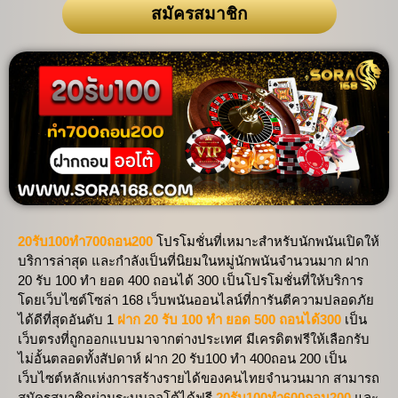
สมัครสมาชิก
20รับ100ทํา700ถอน200
โปรโมชั่นที่เหมาะสำหรับนักพนันเปิดให้
บริการล่าสุด และกำลังเป็นที่นิยมในหมู่นักพนันจำนวนมาก ฝาก
20 รับ 100 ทํา ยอด 400 ถอนได้ 300 เป็นโปรโมชั่นที่ให้บริการ
โดยเว็บไซต์โซล่า 168 เว็บพนันออนไลน์ที่การันตีความปลอดภัย
ได้ดีที่สุดอันดับ 1
ฝาก 20 รับ 100 ทํา ยอด 500 ถอนได้300
เป็น
เว็บตรงที่ถูกออกแบบมาจากต่างประเทศ มีเครดิตฟรีให้เลือกรับ
ไม่อั้นตลอดทั้งสัปดาห์ ฝาก 20 รับ100 ทํา 400ถอน 200 เป็น
เว็บไซต์หลักแห่งการสร้างรายได้ของคนไทยจำนวนมาก สามารถ
สมัครสมาชิกผ่านระบบออโต้ได้ฟรี
20รับ100ทํา600ถอน200
และ