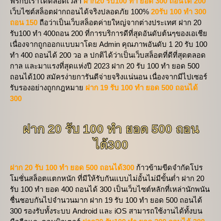
ฟรีกับเราได้ตลอดเวลา
ฝาก20 รับ100 ทํา ยอด 300 ถอนได้ 200
เว็บไซต์สล็อตฝากถอนได้จริงปลอดภัย 100%
20รับ 100 ทํา 300
ถอน 150
ถือว่าเป็นเว็บสล็อตค่ายใหญ่จากต่างประเทศ ฝาก 20
รับ100 ทํา 400ถอน 200 ที่การบริการดีที่สุดอันดับต้นๆของเอเชีย
เนื่องจากถูกออกแบบมาโดย Admin คุณภาพอันดับ 1 20 รับ 100
ทํา 400 ถอนได้ 200 วอ ล ปกติได้ว่าเป็นเว็บสล็อตที่ดีที่สุดตลอด
กาล และมาแรงที่สุดแห่งปี 2023 ฝาก 20 รับ 100 ทํา ยอด 500
ถอนได้100 สมัครง่ายการันตีจ่ายจริงแน่นอน เนื่องจากมีไปเซอร์
รับรองอย่างถูกกฎหมาย
ฝาก 19 รับ 100 ทํา ยอด 500 ถอนได้
300
ฝาก 20 รับ 100 ทํา ยอด 500 ถอน
ได้300
ฝาก 20 รับ 100 ทํา ยอด 500 ถอนได้300
ก้าวข้ามขีดจำกัดโปร
โมชั่นสล็อตแตกหนัก ที่มีให้รับกันแบบไม่อั้นไม่มีขั้นต่ำ ฝาก 20
รับ 100 ทํา ยอด 400 ถอนได้ 300 เป็นเว็บไซต์หลักที่เหล่านักพนัน
ชื่นชอบกันไปจำนวนมาก ฝาก 19 รับ 100 ทํา ยอด 500 ถอนได้
300 รองรับทั้งระบบ Android และ iOS สามารถใช้งานได้ทั้งบน