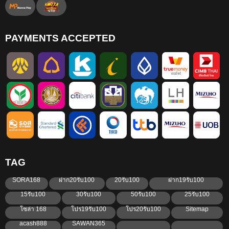
PAYMENTS ACCEPTED
TAG
SORA168
ฝาก20รับ100
20รับ100
ฝาก19รับ100
15รับ100
30รับ100
50รับ100
25รับ100
โซล่า 168
โปร19รับ100
โปร20รับ100
Sitemap
acash888
SAWAN365