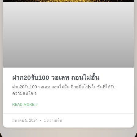
ฝาก20รับ100 วอเลท ถอนไม่อั้น
ฝาก20รับ100 วอเลท ถอนไม่อั้น อีกหนึ่งโปรโมชั่นที่ได้รับ
ความสนใจ จ
READ MORE »
มีนาคม 5, 2024
1 ความเห็น