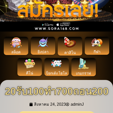
ยิงปลา
กีฬา
สล็อต
คาสิโน
คีโน่
เกมกราฟ
ป็อกเด้ง ไฮโล
20รับ100ทํา700ถอน200
สิงหาคม 24, 2023
adminJ