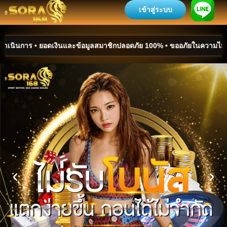
เข้าสู่ระบบ
อดเงินและข้อมูลสมาชิกปลอดภัย 100% • ขออภัยในความไม่สะดวก