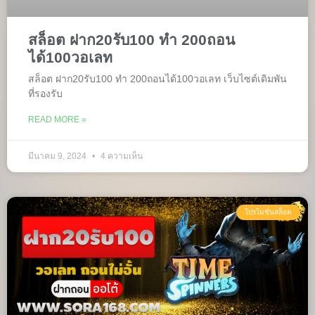
สล็อต ฝาก20รับ100 ทํา 200ถอน
ได้100วอเลท
สล็อต ฝาก20รับ100 ทํา 200ถอนได้100วอเลท เว็บไซต์เดิมพัน
ที่รองรับ
READ MORE »
มีนาคม 9, 2024
4 ความเห็น
โปรโมชั่นสล็อต