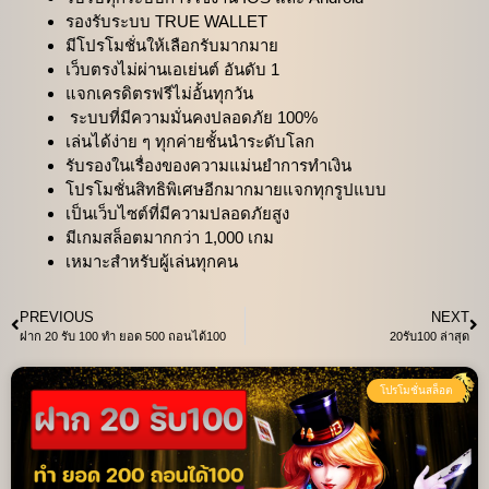
รองรับระบบ TRUE WALLET
มีโปรโมชั่นให้เลือกรับมากมาย
เว็บตรงไม่ผ่านเอเย่นต์ อันดับ 1
แจกเครดิตรฟรีไม่อั้นทุกวัน
ระบบที่มีความมั่นคงปลอดภัย 100%
เล่นได้ง่าย ๆ ทุกค่ายชั้นนำระดับโลก
รับรองในเรื่องของความแม่นยำการทำเงิน
โปรโมชั่นสิทธิพิเศษอีกมากมายแจกทุกรูปแบบ
เป็นเว็บไซต์ที่มีความปลอดภัยสูง
มีเกมสล็อตมากกว่า 1,000 เกม
เหมาะสำหรับผู้เล่นทุกคน
PREVIOUS
NEXT
ฝาก 20 รับ 100 ทํา ยอด 500 ถอนได้100
20รับ100 ล่าสุด
โปรโมชั่นสล็อต